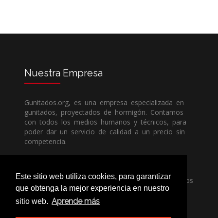
Nuestra
Empresa
Gunitados.org, es una empresa especializada en
gunitados, proyectados de hormigón. Contamos
con todos los medios humanos y técnicos, para
poder dar un servicio de calidad a un precio sin
competencia.
Si necesita una empresa de gunitados, no dude
Este sitio web utiliza cookies, para garantizar
en llamarnos, nuestros técnicos estran encantados
que obtenga la mejor experiencia en nuestro
de poder ayudarle, ya sea usted particular o
profesional.
Aprende más
sitio web.