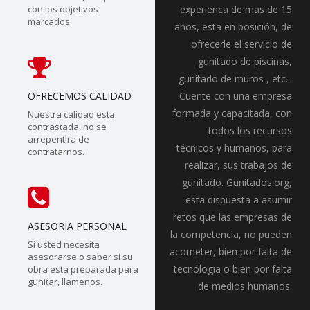
con los objetivos
experienca de mas de 15
marcados.
años, esta en posición, de
ofrecerle el servicio de
gunitado de piscinas,
gunitado de muros , etc...
OFRECEMOS CALIDAD
Cuente con una empresa
formada y capacitada, con
Nuestra calidad esta
contrastada, no se
todos los recursos
arrepentira de
técnicos y humanos, para
contratarnos.
realizar, sus trabajos de
gunitado. Gunitados.org,
esta dispuesta a asumir
retos que las empresas de
ASESORIA PERSONAL
la competencia, no pueden
Si usted necesita
acometer, bien por falta de
asesorarse o saber si su
tecnólogia o bien por falta
obra esta preparada para
gunitar, llamenos.
de medios humanos.