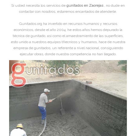
Si usted necesita los servicios de
gunitados en Zaorejas
, no dude en
contactar con nosotros, estaremos encantados de atenderle.
Gunitados.org ha invertido en recursos humanos y recursos
económicos, desde el año 2004, he estos años hemos depurado la
técnica de gunitado, asi como el amaestramiento de las superficies,
esto unido a nuestros equipos tñecnicos y humanos, hace de nuestra
empresa de gunitados, un referente a nivel nacional, consiguiendo
ejecutar obras, donde nuestra competencia no han llegado.