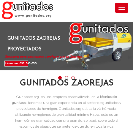
Toggl
GUNITADOS ZAOREJAS
PROYECTADOS
Gunitamos para particulares y profesionales en Zaorejas .
Llamenos: 632 345 850
GUNITADOS ZAOREJAS
Gunitados.org, es una empresa especializada, en la
técnica de
gunitado
, tenemos una gran experiencia en el sector de gunitados y
proyectados de hormigón. Gunitados.org utiliza la vía húmeda,
utilizando hormgiones de gran calidad mínimo H400, este es un
hormigón de gran calidad con una gran durabilidad, sobre todo si
hablamos de obras que se pretende que duren toda la vida.