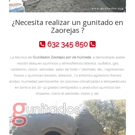
¿Necesita realizar un gunitado en
Zaorejas ?
632 345 850
La técnica de
Gunitados Zaorejas por vía húmeda
, a demostrado poder
resistir ataques químicos y atmosféricos (abonos, sulfatos, gas
carbónico, cloros, salinidad, sales de hielo / deshielo, etc…) agresiones
físicas y químicas (erosión, abrasión…) o entornos agresivos (tierras
ácidas, humedad permanente, en piscinas climatizadas a temperaturas
en torno a los 30-32 grados centigrados y productos químicos tan
dispares, como el peroxido, cloros y sal.