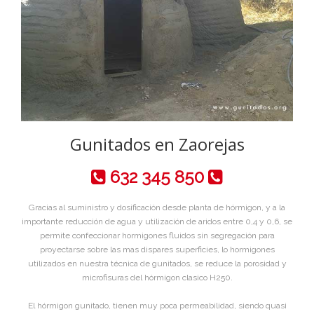
Gunitados en Zaorejas
632 345 850
Gracias al suministro y dosificación desde planta de hórmigon, y a la
importante reducción de agua y utilización de aridos entre 0,4 y 0,6, se
permite confeccionar hormigones fluidos sin segregación para
proyectarse sobre las mas dispares superficies, lo hormigones
utilizados en nuestra técnica de gunitados, se reduce la porosidad y
microfisuras del hórmigon clasico H250.
El hórmigon gunitado, tienen muy poca permeabilidad, siendo quasi