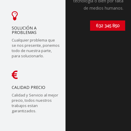
tecnólogia o bien por falta
de medios humanos.
632 345 850
SOLUCIÓN A
PROBLEMAS
Cualquier problema que
se nos presente, ponemos
todo de nuestra parte,
para solucionarlo.
CALIDAD PRECIO
Calidad y Servicio al mejor
precio, todos nuestros
trabajos estan
garantizados.