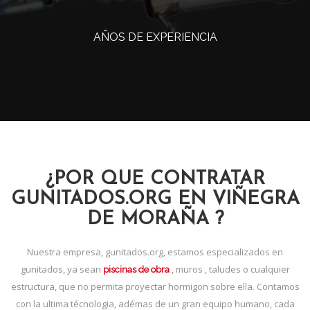
AÑOS DE EXPERIENCIA
¿POR QUE CONTRATAR
GUNITADOS.ORG EN VIÑEGRA
DE MORAÑA ?
Nuestra empresa, gunitados.org, estamos especializados en
gunitados, ya sean
, muros , taludes o cualquier
piscinas de obra
estructura, que no permita proyectar hormigon sobre ella. Contamos
con la ultima técnologia, adémas de un gran equipo humano, cada