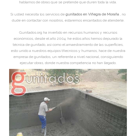
hablamos de obras que se pretende que duren toda la vida.
Si usted necesita los servicios de
gunitados en Viñegra de Moraña
, no
dude en contactar con nosotros, estaremos encantados de atenderle.
Gunitados.org ha invertido en recursos humanos y recursos
económicos, desde el año 2004, he estos años hemos depurado la
técnica de gunitado, asi como el amaestramiento de las superficies,
esto unido a nuestros equipos tñecnicos y humanos, hace de nuestra
empresa de gunitados, un referente a nivel nacional, consiguiendo
ejecutar obras, donde nuestra competencia no han llegado.