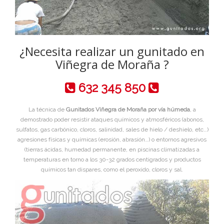
¿Necesita realizar un gunitado en
Viñegra de Moraña ?
632 345 850
La técnica de
Gunitados Viñegra de Moraña por vía húmeda
, a
demostrado poder resistir ataques químicos y atmosféricos (abonos,
sulfatos, gas carbónico, cloros, salinidad, sales de hielo / deshielo, etc…)
agresiones físicas y químicas (erosión, abrasión…) o entornos agresivos
(tierras ácidas, humedad permanente, en piscinas climatizadas a
temperaturas en torno a los 30-32 grados centigrados y productos
químicos tan dispares, como el peroxido, cloros y sal.