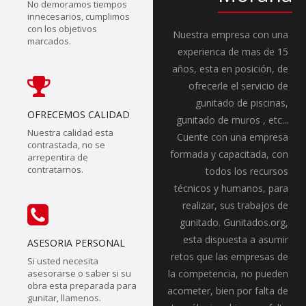
No demoramos tiempos
innecesarios, cumplimos
con los objetivos
Nuestra empresa con una
marcados.
experienca de mas de 15
años, esta en posición, de
ofrecerle el servicio de
gunitado de piscinas,
OFRECEMOS CALIDAD
gunitado de muros , etc...
Nuestra calidad esta
Cuente con una empresa
contrastada, no se
formada y capacitada, con
arrepentira de
contratarnos.
todos los recursos
técnicos y humanos, para
realizar, sus trabajos de
gunitado. Gunitados.org,
esta dispuesta a asumir
ASESORIA PERSONAL
retos que las empresas de
Si usted necesita
asesorarse o saber si su
la competencia, no pueden
obra esta preparada para
acometer, bien por falta de
gunitar, llamenos.