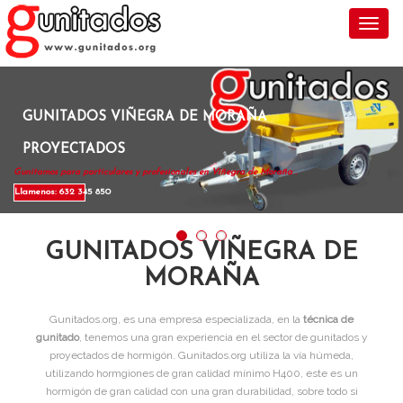
Toggl
GUNITADOS VIÑEGRA DE MORAÑA
PROYECTADOS
Gunitamos para particulares y profesionales en Viñegra de Moraña .
Llamenos: 632 345 850
GUNITADOS VIÑEGRA DE
MORAÑA
Gunitados.org, es una empresa especializada, en la
técnica de
gunitado
, tenemos una gran experiencia en el sector de gunitados y
proyectados de hormigón. Gunitados.org utiliza la vía húmeda,
utilizando hormgiones de gran calidad mínimo H400, este es un
hormigón de gran calidad con una gran durabilidad, sobre todo si