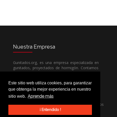
Nuestra
Empresa
Gunitados.org, es una empresa especializada en
gunitados, proyectados de hormigón. Contamos
con todos los medios humanos y técnicos, para
poder dar un servicio de calidad a un precio sin
Este sitio web utiliza cookies, para garantizar
competencia.
que obtenga la mejor experiencia en nuestro
Aprende más
sitio web.
Si necesita una empresa de gunitados, no dude
en llamarnos, nuestros técnicos estran encantados
de poder ayudarle, ya sea usted particular o
¡ Entendido !
profesional.