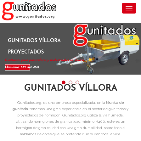
Toggl
GUNITADOS VÍLLORA
PROYECTADOS
Gunitamos para particulares y profesionales en Víllora .
Llamenos: 632 345 850
GUNITADOS VÍLLORA
Gunitados.org, es una empresa especializada, en la
técnica de
gunitado
, tenemos una gran experiencia en el sector de gunitados y
proyectados de hormigón. Gunitados.org utiliza la vía húmeda,
utilizando hormgiones de gran calidad mínimo H400, este es un
hormigón de gran calidad con una gran durabilidad, sobre todo si
hablamos de obras que se pretende que duren toda la vida.