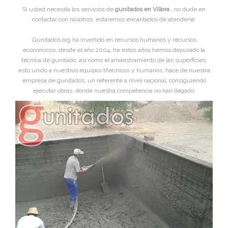
Si usted necesita los servicios de
gunitados en Víllora
, no dude en
contactar con nosotros, estaremos encantados de atenderle.
Gunitados.org ha invertido en recursos humanos y recursos
económicos, desde el año 2004, he estos años hemos depurado la
técnica de gunitado, asi como el amaestramiento de las superficies,
esto unido a nuestros equipos tñecnicos y humanos, hace de nuestra
empresa de gunitados, un referente a nivel nacional, consiguiendo
ejecutar obras, donde nuestra competencia no han llegado.