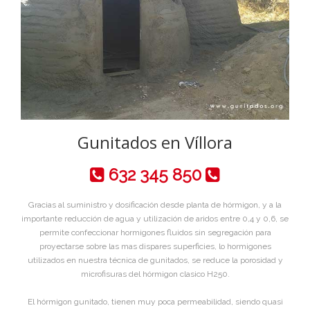
Gunitados en Víllora
632 345 850
Gracias al suministro y dosificación desde planta de hórmigon, y a la
importante reducción de agua y utilización de aridos entre 0,4 y 0,6, se
permite confeccionar hormigones fluidos sin segregación para
proyectarse sobre las mas dispares superficies, lo hormigones
utilizados en nuestra técnica de gunitados, se reduce la porosidad y
microfisuras del hórmigon clasico H250.
El hórmigon gunitado, tienen muy poca permeabilidad, siendo quasi