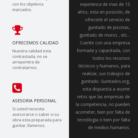
con los objetivos
experienca de mas de 15
marcados.
años, esta en posición, de
ofrecerle el servicio de
gunitado de piscinas,
gunitado de muros , etc...
OFRECEMOS CALIDAD
Cuente con una empresa
formada y capacitada, con
Nuestra calidad esta
contrastada, no se
todos los recursos
arrepentira de
técnicos y humanos, para
contratarnos.
realizar, sus trabajos de
gunitado. Gunitados.org,
esta dispuesta a asumir
retos que las empresas de
ASESORIA PERSONAL
la competencia, no pueden
Si usted necesita
acometer, bien por falta de
asesorarse o saber si su
tecnólogia o bien por falta
obra esta preparada para
gunitar, llamenos.
de medios humanos.