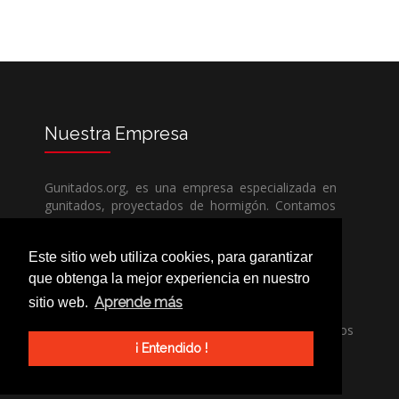
Nuestra
Empresa
Gunitados.org, es una empresa especializada en
gunitados, proyectados de hormigón. Contamos
con todos los medios humanos y técnicos, para
poder dar un servicio de calidad a un precio sin
Este sitio web utiliza cookies, para garantizar
competencia.
que obtenga la mejor experiencia en nuestro
Aprende más
sitio web.
Si necesita una empresa de gunitados, no dude
en llamarnos, nuestros técnicos estran encantados
de poder ayudarle, ya sea usted particular o
¡ Entendido !
profesional.