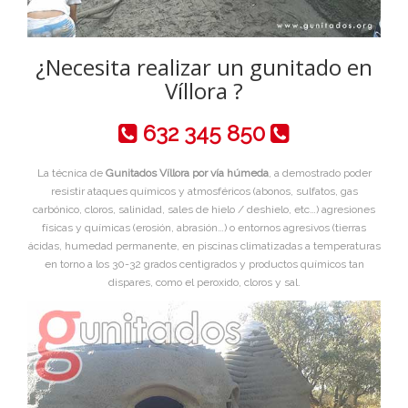
¿Necesita realizar un gunitado en
Víllora ?
632 345 850
La técnica de
Gunitados Víllora por vía húmeda
, a demostrado poder
resistir ataques químicos y atmosféricos (abonos, sulfatos, gas
carbónico, cloros, salinidad, sales de hielo / deshielo, etc…) agresiones
físicas y químicas (erosión, abrasión…) o entornos agresivos (tierras
ácidas, humedad permanente, en piscinas climatizadas a temperaturas
en torno a los 30-32 grados centigrados y productos químicos tan
dispares, como el peroxido, cloros y sal.