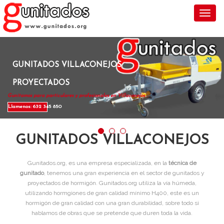
Toggl
GUNITADOS VILLACONEJOS
PROYECTADOS
Gunitamos para particulares y profesionales en Villaconejos .
Llamenos: 632 345 850
GUNITADOS VILLACONEJOS
Gunitados.org, es una empresa especializada, en la
técnica de
gunitado
, tenemos una gran experiencia en el sector de gunitados y
proyectados de hormigón. Gunitados.org utiliza la vía húmeda,
utilizando hormgiones de gran calidad mínimo H400, este es un
hormigón de gran calidad con una gran durabilidad, sobre todo si
hablamos de obras que se pretende que duren toda la vida.