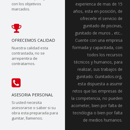
con los objetivos
experienca de mas de 15
marcados.
años, esta en posición, de
ofrecerle el servicio de
gunitado de piscinas,
gunitado de muros , etc...
OFRECEMOS CALIDAD
Cuente con una empresa
formada y capacitada, con
Nuestra calidad esta
contrastada, no se
todos los recursos
arrepentira de
técnicos y humanos, para
contratarnos.
realizar, sus trabajos de
gunitado. Gunitados.org,
esta dispuesta a asumir
retos que las empresas de
ASESORIA PERSONAL
la competencia, no pueden
Si usted necesita
acometer, bien por falta de
asesorarse o saber si su
tecnólogia o bien por falta
obra esta preparada para
gunitar, llamenos.
de medios humanos.