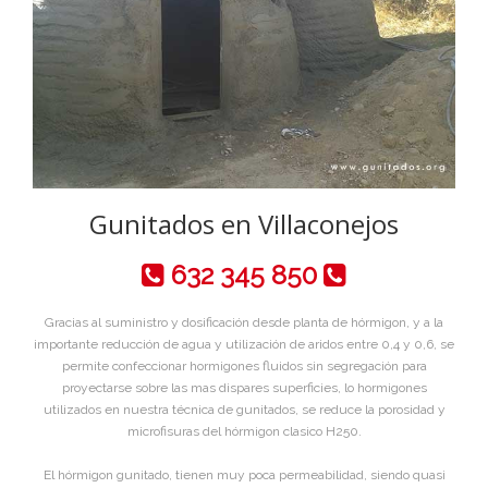
Gunitados en Villaconejos
632 345 850
Gracias al suministro y dosificación desde planta de hórmigon, y a la
importante reducción de agua y utilización de aridos entre 0,4 y 0,6, se
permite confeccionar hormigones fluidos sin segregación para
proyectarse sobre las mas dispares superficies, lo hormigones
utilizados en nuestra técnica de gunitados, se reduce la porosidad y
microfisuras del hórmigon clasico H250.
El hórmigon gunitado, tienen muy poca permeabilidad, siendo quasi