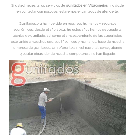
Si usted necesita los servicios de
gunitados en Villaconejos
, no dude
en contactar con nosotros, estaremos encantados de atenderle.
Gunitados.org ha invertido en recursos humanos y recursos
económicos, desde el año 2004, he estos años hemos depurado la
técnica de gunitado, asi como el amaestramiento de las superficies,
esto unido a nuestros equipos tñecnicos y humanos, hace de nuestra
empresa de gunitados, un referente a nivel nacional, consiguiendo
ejecutar obras, donde nuestra competencia no han llegado.