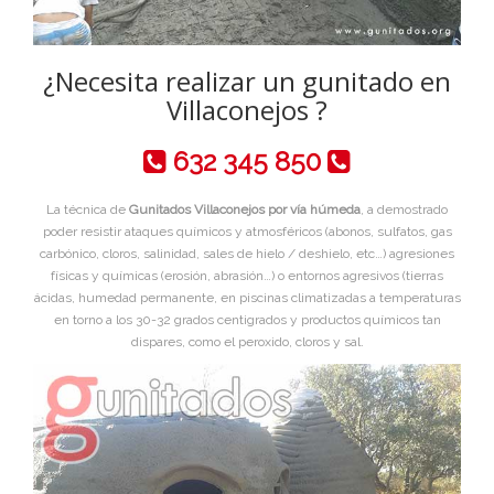
¿Necesita realizar un gunitado en
Villaconejos ?
632 345 850
La técnica de
Gunitados Villaconejos por vía húmeda
, a demostrado
poder resistir ataques químicos y atmosféricos (abonos, sulfatos, gas
carbónico, cloros, salinidad, sales de hielo / deshielo, etc…) agresiones
físicas y químicas (erosión, abrasión…) o entornos agresivos (tierras
ácidas, humedad permanente, en piscinas climatizadas a temperaturas
en torno a los 30-32 grados centigrados y productos químicos tan
dispares, como el peroxido, cloros y sal.