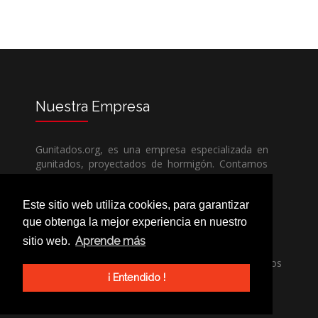
Nuestra
Empresa
Gunitados.org, es una empresa especializada en
gunitados, proyectados de hormigón. Contamos
con todos los medios humanos y técnicos, para
poder dar un servicio de calidad a un precio sin
Este sitio web utiliza cookies, para garantizar
competencia.
que obtenga la mejor experiencia en nuestro
Aprende más
sitio web.
Si necesita una empresa de gunitados, no dude
en llamarnos, nuestros técnicos estran encantados
de poder ayudarle, ya sea usted particular o
¡ Entendido !
profesional.