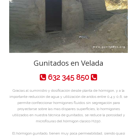
Gunitados en Velada
632 345 850
Gracias al suministro y dosificación desde planta de hórmigon, y a la
importante reducción de agua y utilización de aridos entre 0,4 y 0,6, se
permite confeccionar hormigones fluidos sin segregación para
proyectarse sobre las mas dispares superficies, lo hormigones
utilizados en nuestra técnica de gunitados, se reduce la porosidad y
microfisuras del hórmigon clasico H250.
El hórmigon gunitado, tienen muy poca permeabilidad, siendo quasi