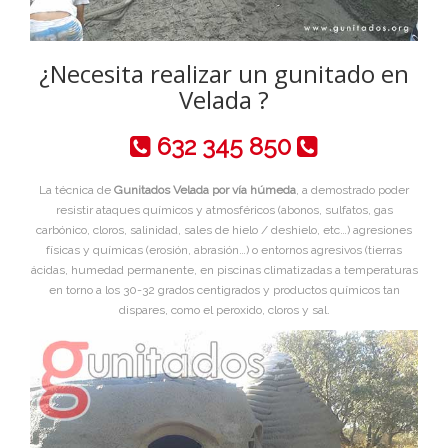
¿Necesita realizar un gunitado en
Velada ?
632 345 850
La técnica de
Gunitados Velada por vía húmeda
, a demostrado poder
resistir ataques químicos y atmosféricos (abonos, sulfatos, gas
carbónico, cloros, salinidad, sales de hielo / deshielo, etc…) agresiones
físicas y químicas (erosión, abrasión…) o entornos agresivos (tierras
ácidas, humedad permanente, en piscinas climatizadas a temperaturas
en torno a los 30-32 grados centigrados y productos químicos tan
dispares, como el peroxido, cloros y sal.