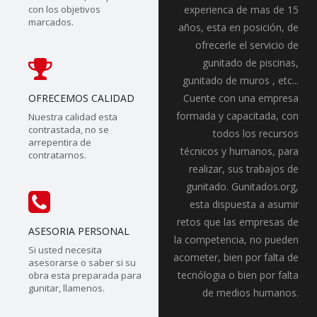
con los objetivos
experienca de mas de 15
marcados.
años, esta en posición, de
ofrecerle el servicio de
gunitado de piscinas,
gunitado de muros , etc...
OFRECEMOS CALIDAD
Cuente con una empresa
formada y capacitada, con
Nuestra calidad esta
contrastada, no se
todos los recursos
arrepentira de
técnicos y humanos, para
contratarnos.
realizar, sus trabajos de
gunitado. Gunitados.org,
esta dispuesta a asumir
retos que las empresas de
ASESORIA PERSONAL
la competencia, no pueden
Si usted necesita
acometer, bien por falta de
asesorarse o saber si su
tecnólogia o bien por falta
obra esta preparada para
gunitar, llamenos.
de medios humanos.