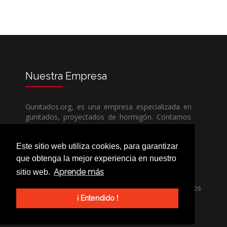
Nuestra
Empresa
Gunitados.org, es una empresa especializada en
gunitados, proyectados de hormigón. Contamos
con todos los medios humanos y técnicos, para
poder dar un servicio de calidad a un precio sin
Este sitio web utiliza cookies, para garantizar
competencia.
que obtenga la mejor experiencia en nuestro
Aprende más
sitio web.
Si necesita una empresa de gunitados, no dude
en llamarnos, nuestros técnicos estran encantados
de poder ayudarle, ya sea usted particular o
¡ Entendido !
profesional.