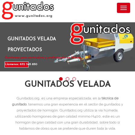
Toggl
GUNITADOS VELADA
PROYECTADOS
Gunitamos para particulares y profesionales en Velada .
Llamenos: 632 345 850
GUNITADOS VELADA
Gunitados.org, es una empresa especializada, en la
técnica de
gunitado
, tenemos una gran experiencia en el sector de gunitados y
proyectados de hormigón. Gunitados.org utiliza la vía húmeda,
utilizando hormgiones de gran calidad mínimo H400, este es un
hormigón de gran calidad con una gran durabilidad, sobre todo si
hablamos de obras que se pretende que duren toda la vida.