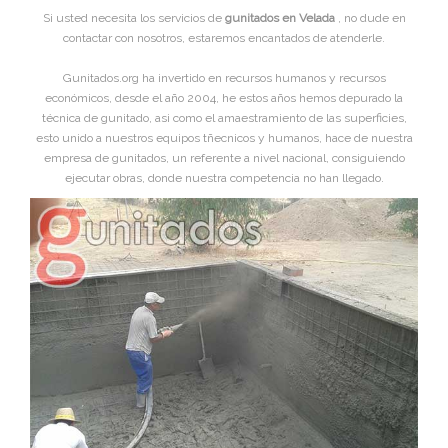
Si usted necesita los servicios de
gunitados en Velada
, no dude en
contactar con nosotros, estaremos encantados de atenderle.
Gunitados.org ha invertido en recursos humanos y recursos
económicos, desde el año 2004, he estos años hemos depurado la
técnica de gunitado, asi como el amaestramiento de las superficies,
esto unido a nuestros equipos tñecnicos y humanos, hace de nuestra
empresa de gunitados, un referente a nivel nacional, consiguiendo
ejecutar obras, donde nuestra competencia no han llegado.