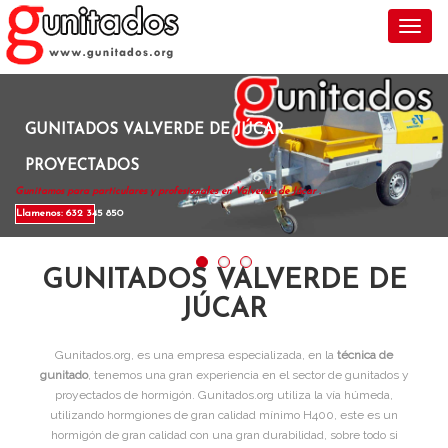
Toggl
GUNITADOS VALVERDE DE JÚCAR
PROYECTADOS
Gunitamos para particulares y profesionales en Valverde de Júcar .
Llamenos: 632 345 850
GUNITADOS VALVERDE DE
JÚCAR
Gunitados.org, es una empresa especializada, en la
técnica de
gunitado
, tenemos una gran experiencia en el sector de gunitados y
proyectados de hormigón. Gunitados.org utiliza la vía húmeda,
utilizando hormgiones de gran calidad mínimo H400, este es un
hormigón de gran calidad con una gran durabilidad, sobre todo si