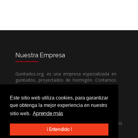
Nuestra
Empresa
Gunitados.org, es una empresa especializada en
gunitados, proyectados de hormigón. Contamos
con todos los medios humanos y técnicos, para
poder dar un servicio de calidad a un precio sin
Este sitio web utiliza cookies, para garantizar
competencia.
que obtenga la mejor experiencia en nuestro
Aprende más
sitio web.
Si necesita una empresa de gunitados, no dude
en llamarnos, nuestros técnicos estran encantados
de poder ayudarle, ya sea usted particular o
¡ Entendido !
profesional.