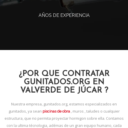
AÑOS DE EXPERIENCIA
¿POR QUE CONTRATAR
GUNITADOS.ORG EN
VALVERDE DE JÚCAR ?
Nuestra empresa, gunitados.org, estamos especializados en
gunitados, ya sean
, muros , taludes o cualquier
piscinas de obra
estructura, que no permita proyectar hormigon sobre ella. Contamos
con la ultima técnologia, adémas de un gran equipo humano, cada