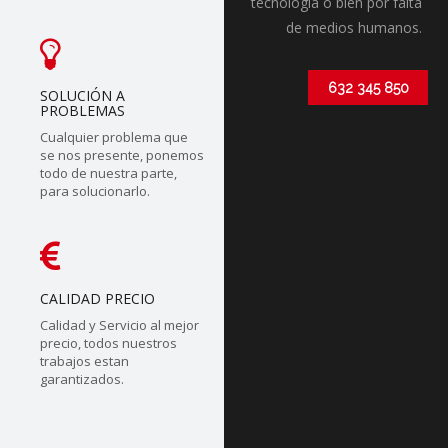
tecnólogia o bien por falta
de medios humanos.
632 345 850
SOLUCIÓN A
PROBLEMAS
Cualquier problema que
se nos presente, ponemos
todo de nuestra parte,
para solucionarlo.
CALIDAD PRECIO
Calidad y Servicio al mejor
precio, todos nuestros
trabajos estan
garantizados.