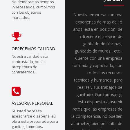
No demoramos tiempos
innecesarios, cumplimos
con los objetivos
Nuestra empresa con una
marcados.
experienca de mas de 15
años, esta en posición, de
ofrecerle el servicio de
gunitado de piscinas,
OFRECEMOS CALIDAD
gunitado de muros , etc...
Nuestra calidad esta
Cuente con una empresa
contrastada, no se
formada y capacitada, con
arrepentira de
contratarnos.
todos los recursos
técnicos y humanos, para
realizar, sus trabajos de
gunitado. Gunitados.org,
esta dispuesta a asumir
ASESORIA PERSONAL
retos que las empresas de
Si usted necesita
asesorarse o saber si su
la competencia, no pueden
obra esta preparada para
acometer, bien por falta de
gunitar, llamenos.