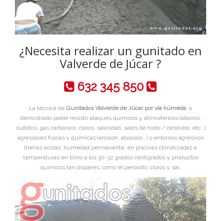
¿Necesita realizar un gunitado en
Valverde de Júcar ?
632 345 850
La técnica de
Gunitados Valverde de Júcar por vía húmeda
, a
demostrado poder resistir ataques químicos y atmosféricos (abonos,
sulfatos, gas carbónico, cloros, salinidad, sales de hielo / deshielo, etc…)
agresiones físicas y químicas (erosión, abrasión…) o entornos agresivos
(tierras ácidas, humedad permanente, en piscinas climatizadas a
temperaturas en torno a los 30-32 grados centigrados y productos
químicos tan dispares, como el peroxido, cloros y sal.