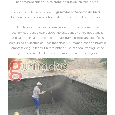
hablamos de obras que se pretende que duren toda la vida.
Si usted necesita los servicios de
gunitados en Valverde de Júcar
, no
dude en contactar con nosotros, estaremos encantados de atenderle.
Gunitados.org ha invertido en recursos humanos y recursos
económicos, desde el año 2004, he estos años hemos depurado la
técnica de gunitado, asi como el amaestramiento de las superficies,
esto unido a nuestros equipos tñecnicos y humanos, hace de nuestra
empresa de gunitados, un referente a nivel nacional, consiguiendo
ejecutar obras, donde nuestra competencia no han llegado.