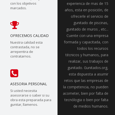
con los objetivos
experienca de mas de 15
marcados.
años, esta en posición, de
ofrecerle el servicio de
gunitado de piscinas,
gunitado de muros , etc...
OFRECEMOS CALIDAD
Cuente con una empresa
formada y capacitada, con
Nuestra calidad esta
contrastada, no se
todos los recursos
arrepentira de
técnicos y humanos, para
contratarnos.
realizar, sus trabajos de
gunitado. Gunitados.org,
esta dispuesta a asumir
retos que las empresas de
ASESORIA PERSONAL
la competencia, no pueden
Si usted necesita
acometer, bien por falta de
asesorarse o saber si su
tecnólogia o bien por falta
obra esta preparada para
gunitar, llamenos.
de medios humanos.