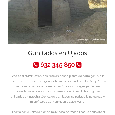
Gunitados en Ujados
632 345 850
Gracias al suministro y dosificación desde planta de hórmigon, y a la
importante reducción de agua y utilización de aridos entre 0,4 y 0,6, se
permite confeccionar hormigones fluidos sin segregación para
proyectarse sobre las mas dispares superficies, lo hormigones
utilizados en nuestra técnica de gunitados, se reduce la porosidad y
microfisuras del hórmigon clasico H250.
El hórmigon gunitado, tienen muy poca permeabilidad, siendo quasi