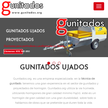
Toggl
GUNITADOS UJADOS
PROYECTADOS
Gunitamos para particulares y profesionales en Ujados .
Llamenos: 632 345 850
GUNITADOS UJADOS
Gunitados.org, es una empresa especializada, en la
técnica de
gunitado
, tenemos una gran experiencia en el sector de gunitados y
proyectados de hormigón. Gunitados.org utiliza la vía húmeda,
utilizando hormgiones de gran calidad mínimo H400, este es un
hormigón de gran calidad con una gran durabilidad, sobre todo si
hablamos de obras que se pretende que duren toda la vida.