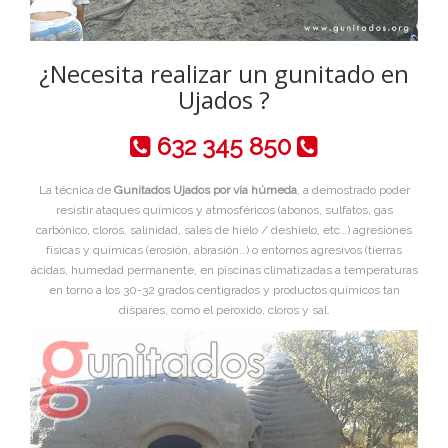
¿Necesita realizar un gunitado en
Ujados ?
632 345 850
La técnica de
Gunitados Ujados por vía húmeda
, a demostrado poder
resistir ataques químicos y atmosféricos (abonos, sulfatos, gas
carbónico, cloros, salinidad, sales de hielo / deshielo, etc…) agresiones
físicas y químicas (erosión, abrasión…) o entornos agresivos (tierras
ácidas, humedad permanente, en piscinas climatizadas a temperaturas
en torno a los 30-32 grados centigrados y productos químicos tan
dispares, como el peroxido, cloros y sal.