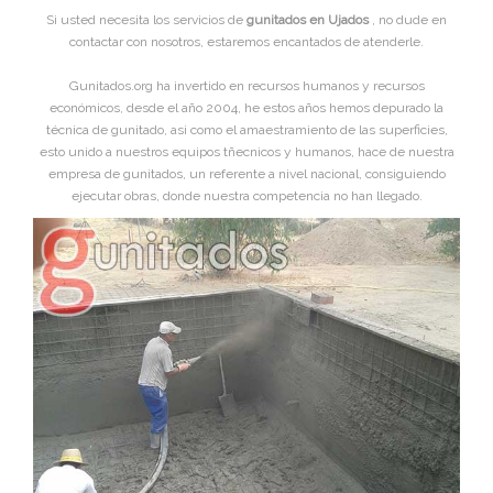
Si usted necesita los servicios de
gunitados en Ujados
, no dude en
contactar con nosotros, estaremos encantados de atenderle.
Gunitados.org ha invertido en recursos humanos y recursos
económicos, desde el año 2004, he estos años hemos depurado la
técnica de gunitado, asi como el amaestramiento de las superficies,
esto unido a nuestros equipos tñecnicos y humanos, hace de nuestra
empresa de gunitados, un referente a nivel nacional, consiguiendo
ejecutar obras, donde nuestra competencia no han llegado.