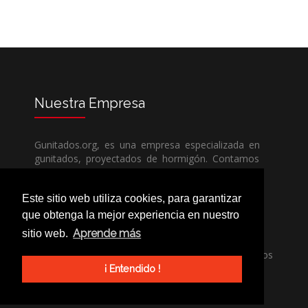
Nuestra
Empresa
Gunitados.org, es una empresa especializada en
gunitados, proyectados de hormigón. Contamos
con todos los medios humanos y técnicos, para
poder dar un servicio de calidad a un precio sin
Este sitio web utiliza cookies, para garantizar
competencia.
que obtenga la mejor experiencia en nuestro
Aprende más
sitio web.
Si necesita una empresa de gunitados, no dude
en llamarnos, nuestros técnicos estran encantados
de poder ayudarle, ya sea usted particular o
¡ Entendido !
profesional.