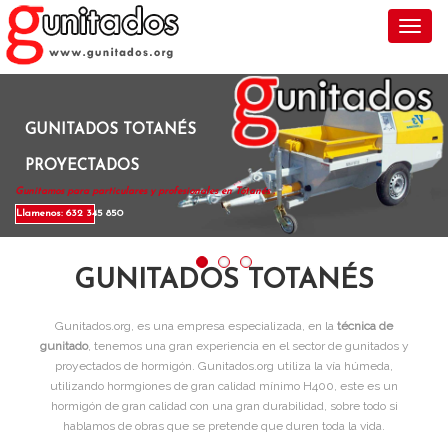
Toggl
GUNITADOS TOTANÉS
PROYECTADOS
Gunitamos para particulares y profesionales en Totanés .
Llamenos: 632 345 850
GUNITADOS TOTANÉS
Gunitados.org, es una empresa especializada, en la
técnica de
gunitado
, tenemos una gran experiencia en el sector de gunitados y
proyectados de hormigón. Gunitados.org utiliza la vía húmeda,
utilizando hormgiones de gran calidad mínimo H400, este es un
hormigón de gran calidad con una gran durabilidad, sobre todo si
hablamos de obras que se pretende que duren toda la vida.