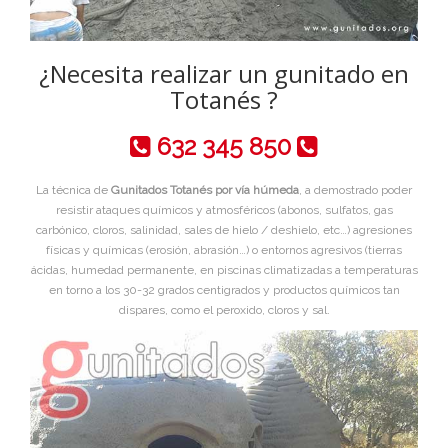
¿Necesita realizar un gunitado en
Totanés ?
632 345 850
La técnica de
Gunitados Totanés por vía húmeda
, a demostrado poder
resistir ataques químicos y atmosféricos (abonos, sulfatos, gas
carbónico, cloros, salinidad, sales de hielo / deshielo, etc…) agresiones
físicas y químicas (erosión, abrasión…) o entornos agresivos (tierras
ácidas, humedad permanente, en piscinas climatizadas a temperaturas
en torno a los 30-32 grados centigrados y productos químicos tan
dispares, como el peroxido, cloros y sal.