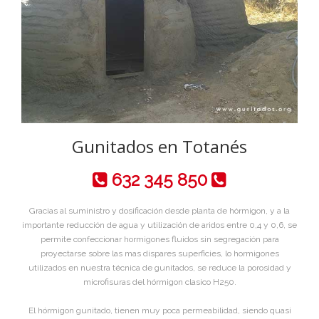
Gunitados en Totanés
632 345 850
Gracias al suministro y dosificación desde planta de hórmigon, y a la
importante reducción de agua y utilización de aridos entre 0,4 y 0,6, se
permite confeccionar hormigones fluidos sin segregación para
proyectarse sobre las mas dispares superficies, lo hormigones
utilizados en nuestra técnica de gunitados, se reduce la porosidad y
microfisuras del hórmigon clasico H250.
El hórmigon gunitado, tienen muy poca permeabilidad, siendo quasi