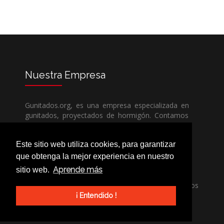
Nuestra
Empresa
Gunitados.org, es una empresa especializada en
gunitados, proyectados de hormigón. Contamos
con todos los medios humanos y técnicos, para
poder dar un servicio de calidad a un precio sin
Este sitio web utiliza cookies, para garantizar
competencia.
que obtenga la mejor experiencia en nuestro
Aprende más
sitio web.
Si necesita una empresa de gunitados, no dude
en llamarnos, nuestros técnicos estran encantados
de poder ayudarle, ya sea usted particular o
¡ Entendido !
profesional.