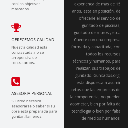
con los objetivos
experienca de mas de 15
marcados.
años, esta en posición, de
ofrecerle el servicio de
gunitado de piscinas,
gunitado de muros , etc...
OFRECEMOS CALIDAD
Cuente con una empresa
formada y capacitada, con
Nuestra calidad esta
contrastada, no se
todos los recursos
arrepentira de
técnicos y humanos, para
contratarnos.
realizar, sus trabajos de
gunitado. Gunitados.org,
esta dispuesta a asumir
retos que las empresas de
ASESORIA PERSONAL
la competencia, no pueden
Si usted necesita
acometer, bien por falta de
asesorarse o saber si su
tecnólogia o bien por falta
obra esta preparada para
gunitar, llamenos.
de medios humanos.