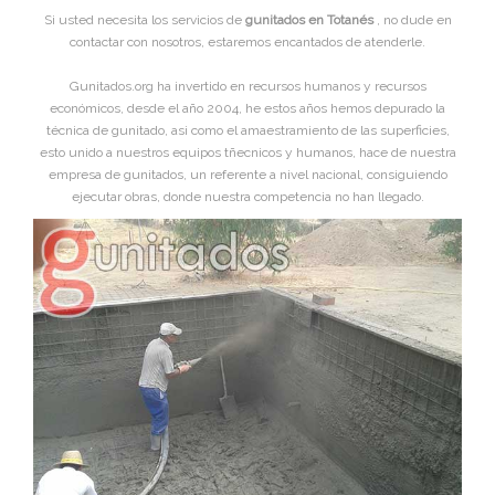
Si usted necesita los servicios de
gunitados en Totanés
, no dude en
contactar con nosotros, estaremos encantados de atenderle.
Gunitados.org ha invertido en recursos humanos y recursos
económicos, desde el año 2004, he estos años hemos depurado la
técnica de gunitado, asi como el amaestramiento de las superficies,
esto unido a nuestros equipos tñecnicos y humanos, hace de nuestra
empresa de gunitados, un referente a nivel nacional, consiguiendo
ejecutar obras, donde nuestra competencia no han llegado.