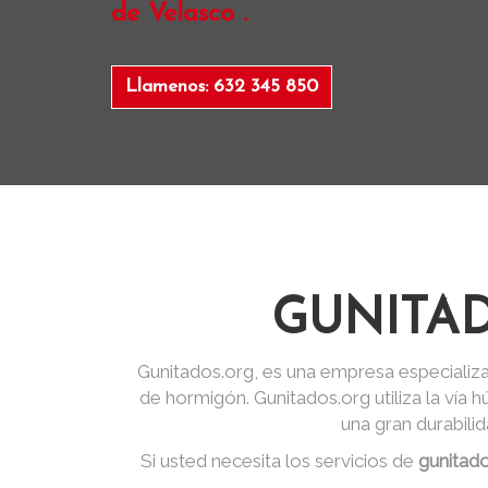
de Velasco .
Llamenos: 632 345 850
GUNITA
Gunitados.org, es una empresa especializa
de hormigón. Gunitados.org utiliza la vía
una gran durabili
Si usted necesita los servicios de
gunitad