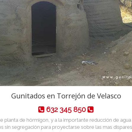
Gunitados en Torrejón de Velasco
632 345 850
de planta de hórmigon, y a la importante reducción de agua y 
 sin segregación para proyectarse sobre las mas dispares 