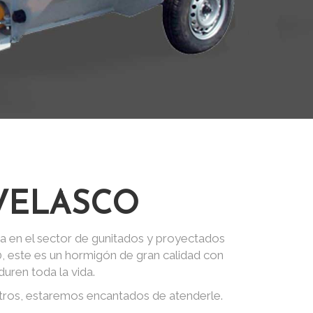
VELASCO
a en el sector de gunitados y proyectados
0, este es un hormigón de gran calidad con
uren toda la vida.
tros, estaremos encantados de atenderle.