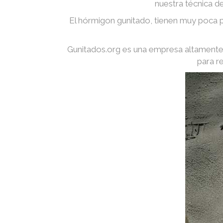
nuestra técnica d
El hórmigon gunitado, tienen muy poca p
Gunitados.org es una empresa altamente 
para r