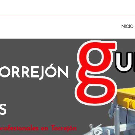
INICIO
TORREJÓN
S
rofesionales en Torrejón