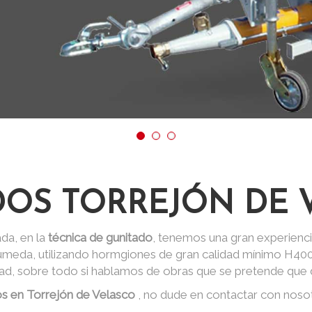
DOS TORREJÓN DE 
da, en la
técnica de gunitado
, tenemos una gran experienci
 húmeda, utilizando hormgiones de gran calidad mínimo H40
dad, sobre todo si hablamos de obras que se pretende que d
os en Torrejón de Velasco
, no dude en contactar con noso