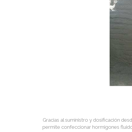
Gracias al suministro y dosificación des
permite confeccionar hormigones fluidos