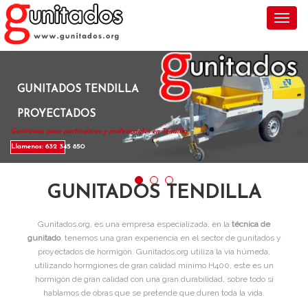
Toggl
GUNITADOS TENDILLA
PROYECTADOS
Gunitamos para particulares y profesionales en Tendilla .
Llamenos: 632 345 850
GUNITADOS TENDILLA
Gunitados.org, es una empresa especializada, en la
técnica de
gunitado
, tenemos una gran experiencia en el sector de gunitados y
proyectados de hormigón. Gunitados.org utiliza la vía húmeda,
utilizando hormgiones de gran calidad mínimo H400, este es un
hormigón de gran calidad con una gran durabilidad, sobre todo si
hablamos de obras que se pretende que duren toda la vida.