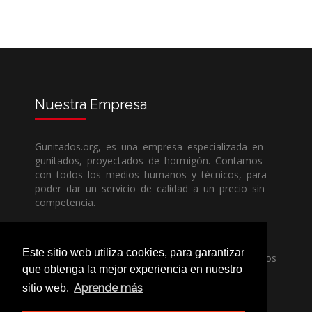
Nuestra
Empresa
Gunitados.org, es una empresa especializada en
gunitados, proyectados de hormigón. Contamos
con todos los medios humanos y técnicos, para
poder dar un servicio de calidad a un precio sin
competencia.
Si necesita una empresa de gunitados, no dude
Este sitio web utiliza cookies, para garantizar
en llamarnos, nuestros técnicos estran encantados
que obtenga la mejor experiencia en nuestro
de poder ayudarle, ya sea usted particular o
profesional.
Aprende más
sitio web.