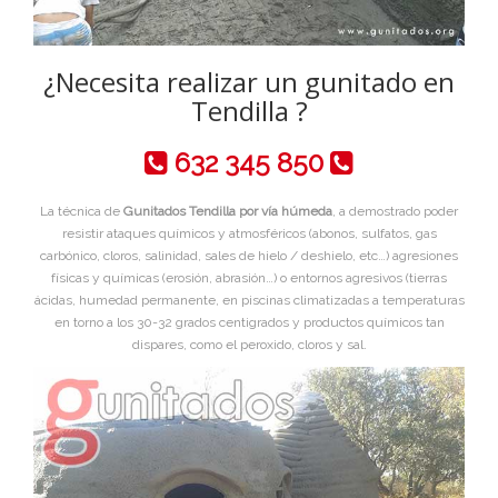
¿Necesita realizar un gunitado en
Tendilla ?
632 345 850
La técnica de
Gunitados Tendilla por vía húmeda
, a demostrado poder
resistir ataques químicos y atmosféricos (abonos, sulfatos, gas
carbónico, cloros, salinidad, sales de hielo / deshielo, etc…) agresiones
físicas y químicas (erosión, abrasión…) o entornos agresivos (tierras
ácidas, humedad permanente, en piscinas climatizadas a temperaturas
en torno a los 30-32 grados centigrados y productos químicos tan
dispares, como el peroxido, cloros y sal.