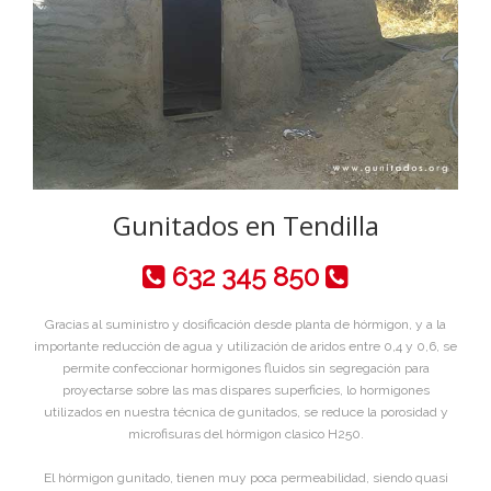
Gunitados en Tendilla
632 345 850
Gracias al suministro y dosificación desde planta de hórmigon, y a la
importante reducción de agua y utilización de aridos entre 0,4 y 0,6, se
permite confeccionar hormigones fluidos sin segregación para
proyectarse sobre las mas dispares superficies, lo hormigones
utilizados en nuestra técnica de gunitados, se reduce la porosidad y
microfisuras del hórmigon clasico H250.
El hórmigon gunitado, tienen muy poca permeabilidad, siendo quasi