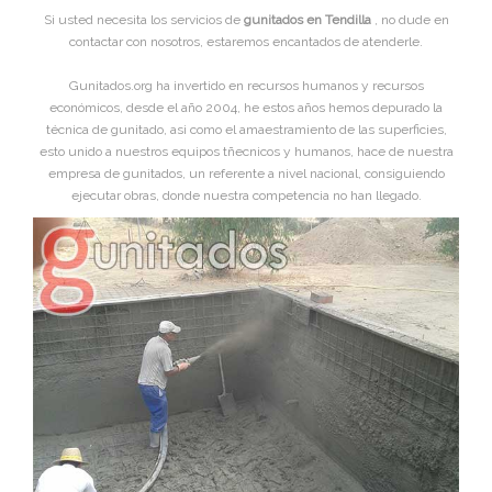
Si usted necesita los servicios de
gunitados en Tendilla
, no dude en
contactar con nosotros, estaremos encantados de atenderle.
Gunitados.org ha invertido en recursos humanos y recursos
económicos, desde el año 2004, he estos años hemos depurado la
técnica de gunitado, asi como el amaestramiento de las superficies,
esto unido a nuestros equipos tñecnicos y humanos, hace de nuestra
empresa de gunitados, un referente a nivel nacional, consiguiendo
ejecutar obras, donde nuestra competencia no han llegado.