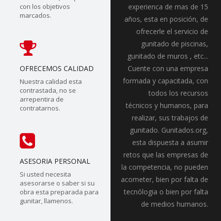
con los objetivos
experienca de mas de 15
marcados.
años, esta en posición, de
ofrecerle el servicio de
gunitado de piscinas,
gunitado de muros , etc...
OFRECEMOS CALIDAD
Cuente con una empresa
formada y capacitada, con
Nuestra calidad esta
contrastada, no se
todos los recursos
arrepentira de
técnicos y humanos, para
contratarnos.
realizar, sus trabajos de
gunitado. Gunitados.org,
esta dispuesta a asumir
retos que las empresas de
ASESORIA PERSONAL
la competencia, no pueden
Si usted necesita
acometer, bien por falta de
asesorarse o saber si su
tecnólogia o bien por falta
obra esta preparada para
gunitar, llamenos.
de medios humanos.