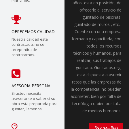
marcados.
años, esta en posición, de
ofrecerle el servicio de
gunitado de piscinas,
gunitado de muros , etc...
OFRECEMOS CALIDAD
Cuente con una empresa
formada y capacitada, con
Nuestra calidad esta
contrastada, no se
todos los recursos
arrepentira de
técnicos y humanos, para
contratarnos.
realizar, sus trabajos de
gunitado. Gunitados.org,
esta dispuesta a asumir
retos que las empresas de
ASESORIA PERSONAL
la competencia, no pueden
Si usted necesita
acometer, bien por falta de
asesorarse o saber si su
tecnólogia o bien por falta
obra esta preparada para
gunitar, llamenos.
de medios humanos.
632 345 850