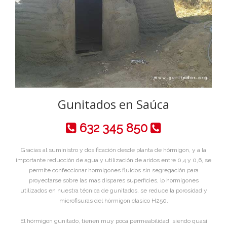
Gunitados en Saúca
632 345 850
Gracias al suministro y dosificación desde planta de hórmigon, y a la
importante reducción de agua y utilización de aridos entre 0,4 y 0,6, se
permite confeccionar hormigones fluidos sin segregación para
proyectarse sobre las mas dispares superficies, lo hormigones
utilizados en nuestra técnica de gunitados, se reduce la porosidad y
microfisuras del hórmigon clasico H250.
El hórmigon gunitado, tienen muy poca permeabilidad, siendo quasi