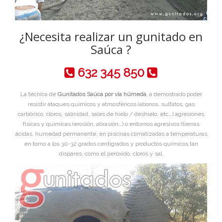
¿Necesita realizar un gunitado en
Saúca ?
632 345 850
La técnica de
Gunitados Saúca por vía húmeda
, a demostrado poder
resistir ataques químicos y atmosféricos (abonos, sulfatos, gas
carbónico, cloros, salinidad, sales de hielo / deshielo, etc…) agresiones
físicas y químicas (erosión, abrasión…) o entornos agresivos (tierras
ácidas, humedad permanente, en piscinas climatizadas a temperaturas
en torno a los 30-32 grados centigrados y productos químicos tan
dispares, como el peroxido, cloros y sal.