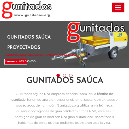
Toggl
GUNITADOS SAÚCA
PROYECTADOS
Gunitamos para particulares y profesionales en Saúca .
Llamenos: 632 345 850
GUNITADOS SAÚCA
Gunitados.org, es una empresa especializada, en la
técnica de
gunitado
, tenemos una gran experiencia en el sector de gunitados y
proyectados de hormigón. Gunitados.org utiliza la vía húmeda,
utilizando hormgiones de gran calidad mínimo H400, este es un
hormigón de gran calidad con una gran durabilidad, sobre todo si
hablamos de obras que se pretende que duren toda la vida.