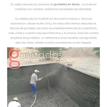
Si usted necesita los servicios de
gunitados en Saúca
, no dude en
contactar con nosotros, estaremos encantados de atenderle.
Gunitados.org ha invertido en recursos humanos y recursos
económicos, desde el año 2004, he estos años hemos depurado la
técnica de gunitado, asi como el amaestramiento de las superficies,
esto unido a nuestros equipos tñecnicos y humanos, hace de nuestra
empresa de gunitados, un referente a nivel nacional, consiguiendo
ejecutar obras, donde nuestra competencia no han llegado.