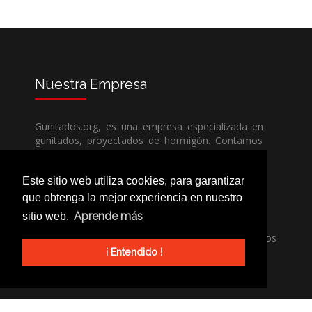
Nuestra
Empresa
Gunitados.org, es una empresa especializada en
gunitados, proyectados de hormigón. Contamos
con todos los medios humanos y técnicos, para
poder dar un servicio de calidad a un precio sin
Este sitio web utiliza cookies, para garantizar
competencia.
que obtenga la mejor experiencia en nuestro
Aprende más
sitio web.
Si necesita una empresa de gunitados, no dude
en llamarnos, nuestros técnicos estran encantados
de poder ayudarle, ya sea usted particular o
¡ Entendido !
profesional.