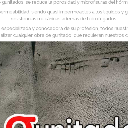
e gunitados, se reduce la porosidad y microfisuras del hórm
ermeabilidad, siendo quasi impermeables a los líquidos y
resistencias mecánicas ademas de hidrofugados.
especializada y conocedora de su profesión, todos nuest
ealizar cualquier obra de gunitado, que requieran nuestros cl