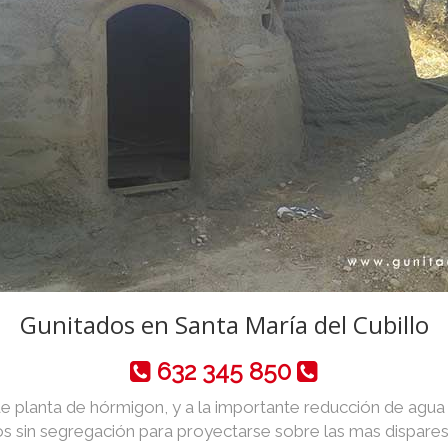
Gunitados en Santa María del Cubillo
632 345 850
de planta de hórmigon, y a la importante reducción de agua y 
 sin segregación para proyectarse sobre las mas dispares 