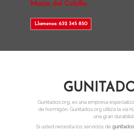
María del Cubillo .
Llamenos: 632 345 850
GUNITADO
Gunitados.org, es una empresa especializa
de hormigón. Gunitados.org utiliza la vía
una gran durabili
Si usted necesita los servicios de
gunitados