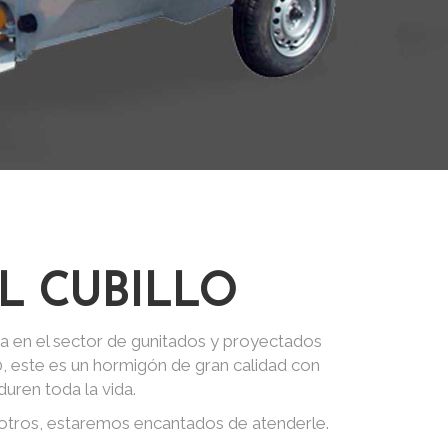
L CUBILLO
a en el sector de gunitados y proyectados
0, este es un hormigón de gran calidad con
uren toda la vida.
otros, estaremos encantados de atenderle.