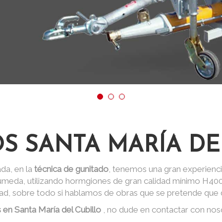
S SANTA MARÍA DE
da, en la
técnica de gunitado
, tenemos una gran experienci
 húmeda, utilizando hormgiones de gran calidad mínimo H40
dad, sobre todo si hablamos de obras que se pretende que d
 en Santa María del Cubillo
, no dude en contactar con nos