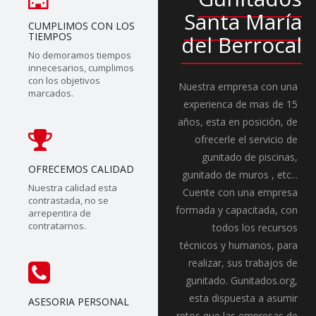
Santa María
CUMPLIMOS CON LOS
TIEMPOS
del Berrocal
No demoramos tiempos
innecesarios, cumplimos
con los objetivos
Nuestra empresa con una
marcados.
experienca de mas de 15
años, esta en posición, de
ofrecerle el servicio de
gunitado de piscinas,
OFRECEMOS CALIDAD
gunitado de muros , etc...
Nuestra calidad esta
Cuente con una empresa
contrastada, no se
formada y capacitada, con
arrepentira de
contratarnos.
todos los recursos
técnicos y humanos, para
realizar, sus trabajos de
gunitado. Gunitados.org,
esta dispuesta a asumir
ASESORIA PERSONAL
retos que las empresas de