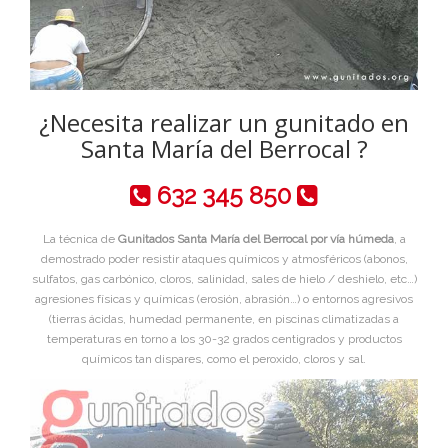
¿Necesita realizar un gunitado en
Santa María del Berrocal ?
632 345 850
La técnica de
Gunitados Santa María del Berrocal por vía húmeda
, a
demostrado poder resistir ataques químicos y atmosféricos (abonos,
sulfatos, gas carbónico, cloros, salinidad, sales de hielo / deshielo, etc…)
agresiones físicas y químicas (erosión, abrasión…) o entornos agresivos
(tierras ácidas, humedad permanente, en piscinas climatizadas a
temperaturas en torno a los 30-32 grados centigrados y productos
químicos tan dispares, como el peroxido, cloros y sal.