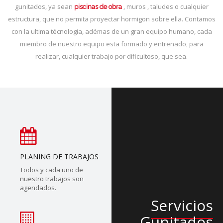
gunitados, ya sean
, muros , taludes o cualquier
piscinas de obra
estructura, que no permita proyectar hormigon sobre ella. Contamos
con la ultima técnologia, adémas de un gran equipo humano, cada
miembro de nuestro equipo esta formado y entrenado, para
realizar, cualquier trabajo por dificultoso, que sea.
PLANING DE TRABAJOS
Todos y cada uno de
nuestro trabajos son
agendados.
Servicios
Gunitados