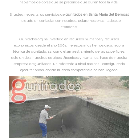
hablamos de obras que se pretende que duren toda la vida.
Si usted necesita los servicios de
gunitados en Santa María del Berrocal
, no dude en contactar con nosotros, estaremos encantados de
atenderle.
Gunitados.org ha invertido en recursos humanos y recursos
económicos, desde el año 2004, he estos años hemos depurado la
técnica de gunitado, asi como el amaestramiento de las superficies,
esto unido a nuestros equipos tñecnicos y humanos, hace de nuestra
empresa de gunitados, un referente a nivel nacional, consiguiendo
ejecutar obras, donde nuestra competencia no han llegado.