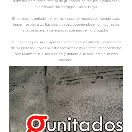
utilizados en nuestra técnica de gunitados, se reduce la porosidad y
microfisuras del hórmigon clasico H250.
El hórmigon gunitado, tienen muy poca permeabilidad, siendo quasi
impermeables a los líquidos y gases, obteniéndose hormigones de
altas resistencias mecánicas ademas de hidrofugados.
Gunitados.org es una empresa altamente especializada y conocedora
de su profesión, todos nuestros técnicos estan altamente capacitados
para realizar cualquier obra de gunitado, que requieran nuestros
clientes.