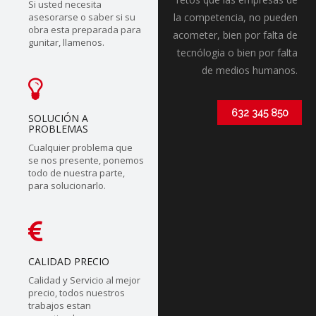
Si usted necesita
asesorarse o saber si su
la competencia, no pueden
obra esta preparada para
acometer, bien por falta de
gunitar, llamenos.
tecnólogia o bien por falta
de medios humanos.
632 345 850
SOLUCIÓN A
PROBLEMAS
Cualquier problema que
se nos presente, ponemos
todo de nuestra parte,
para solucionarlo.
CALIDAD PRECIO
Calidad y Servicio al mejor
precio, todos nuestros
trabajos estan