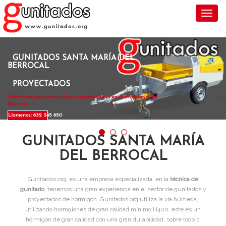
Toggl
GUNITADOS SANTA MARÍA DEL
BERROCAL
PROYECTADOS
Gunitamos para particulares y profesionales en Santa María del
Berrocal .
Llamenos: 632 345 850
GUNITADOS SANTA MARÍA
DEL BERROCAL
Gunitados.org, es una empresa especializada, en la
técnica de
gunitado
, tenemos una gran experiencia en el sector de gunitados y
proyectados de hormigón. Gunitados.org utiliza la vía húmeda,
utilizando hormgiones de gran calidad mínimo H400, este es un
hormigón de gran calidad con una gran durabilidad, sobre todo si