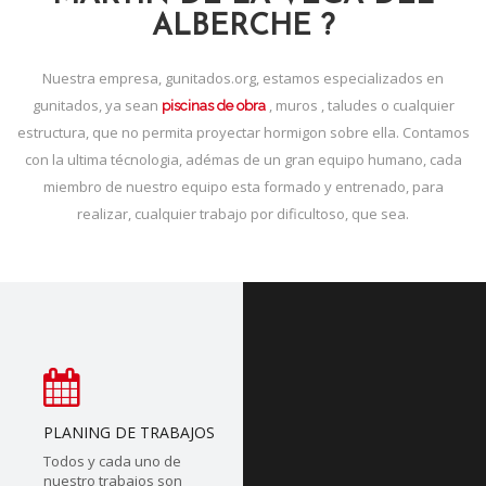
ALBERCHE ?
Nuestra empresa, gunitados.org, estamos especializados en
gunitados, ya sean
, muros , taludes o cualquier
piscinas de obra
estructura, que no permita proyectar hormigon sobre ella. Contamos
con la ultima técnologia, adémas de un gran equipo humano, cada
miembro de nuestro equipo esta formado y entrenado, para
realizar, cualquier trabajo por dificultoso, que sea.
PLANING DE TRABAJOS
Todos y cada uno de
nuestro trabajos son