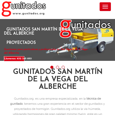
Toggl
GUNITADOS SAN MARTÍN DE LA VEGA
DEL ALBERCHE
PROYECTADOS
Gunitamos para particulares y profesionales en San Martín de la Vega
del Alberche .
Llamenos: 632 345 850
GUNITADOS SAN MARTÍN
DE LA VEGA DEL
ALBERCHE
Gunitados.org, es una empresa especializada, en la
técnica de
gunitado
, tenemos una gran experiencia en el sector de gunitados y
proyectados de hormigón. Gunitados.org utiliza la vía húmeda,
utilizando hormgiones de gran calidad mínimo H400, este es un