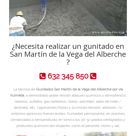
¿Necesita realizar un gunitado en
San Martín de la Vega del Alberche
?
632 345 850
La técnica de
Gunitados San Martín de la Vega del Alberche por vía
húmeda
, a demostrado poder resistir ataques químicos y atmosféricos
(abonos, sulfatos, gas carbónico, cloros, salinidad, sales de hielo /
deshielo, etc…) agresiones físicas y químicas (erosión, abrasión…) o
entornos agresivos (tierras ácidas, humedad permanente, en piscinas
climatizadas a temperaturas en torno a los 30-32 grados centigrados y
productos químicos tan dispares, como el peroxido, cloros y sal.