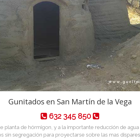
Gunitados en San Martín de la Vega
632 345 850
de planta de hórmigon, y a la importante reducción de agua y 
 sin segregación para proyectarse sobre las mas dispares 