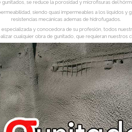
e gunitados, se reduce la porosidad y microfisuras del hórm
ermeabilidad, siendo quasi impermeables a los líquidos y
resistencias mecánicas ademas de hidrofugados.
especializada y conocedora de su profesión, todos nuest
ealizar cualquier obra de gunitado, que requieran nuestros cl