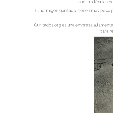
nuestra técnica d
El hórmigon gunitado, tienen muy poca p
Gunitados.org es una empresa altamente 
para r