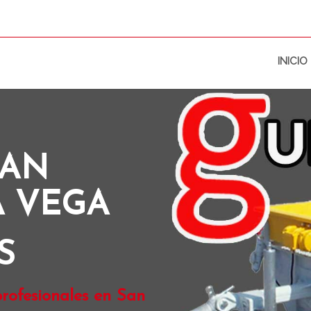
INICIO
SAN
A VEGA
S
rofesionales en San