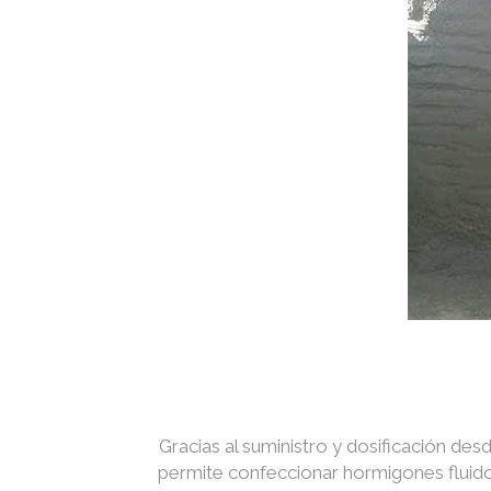
Gracias al suministro y dosificación des
permite confeccionar hormigones fluidos