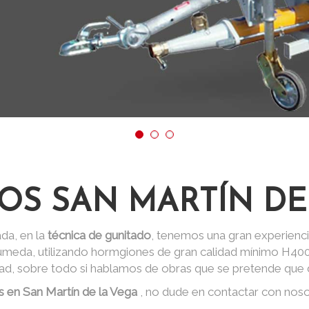
OS SAN MARTÍN DE
da, en la
técnica de gunitado
, tenemos una gran experienci
 húmeda, utilizando hormgiones de gran calidad mínimo H40
dad, sobre todo si hablamos de obras que se pretende que d
s en San Martín de la Vega
, no dude en contactar con nos