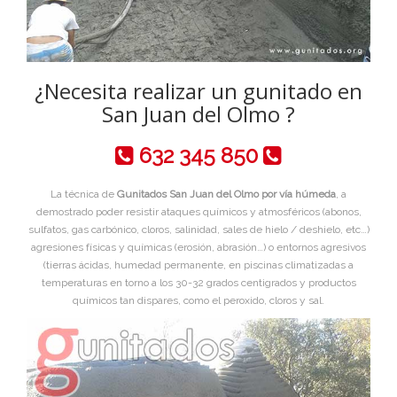
¿Necesita realizar un gunitado en
San Juan del Olmo ?
632 345 850
La técnica de
Gunitados San Juan del Olmo por vía húmeda
, a
demostrado poder resistir ataques químicos y atmosféricos (abonos,
sulfatos, gas carbónico, cloros, salinidad, sales de hielo / deshielo, etc…)
agresiones físicas y químicas (erosión, abrasión…) o entornos agresivos
(tierras ácidas, humedad permanente, en piscinas climatizadas a
temperaturas en torno a los 30-32 grados centigrados y productos
químicos tan dispares, como el peroxido, cloros y sal.