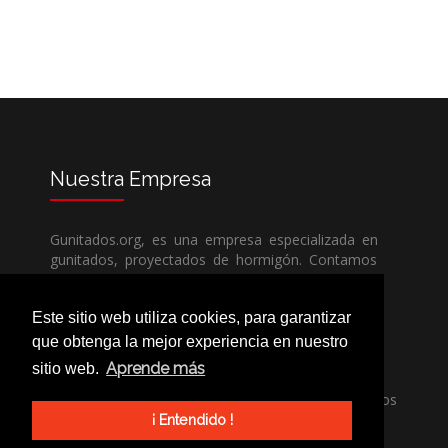
Nuestra
Empresa
Gunitados.org, es una empresa especializada en
gunitados, proyectados de hormigón. Contamos
con todos los medios humanos y técnicos, para
poder dar un servicio de calidad a un precio sin
Este sitio web utiliza cookies, para garantizar
competencia.
que obtenga la mejor experiencia en nuestro
Aprende más
sitio web.
Si necesita una empresa de gunitados, no dude
en llamarnos, nuestros técnicos estran encantados
de poder ayudarle, ya sea usted particular o
¡ Entendido !
profesional.