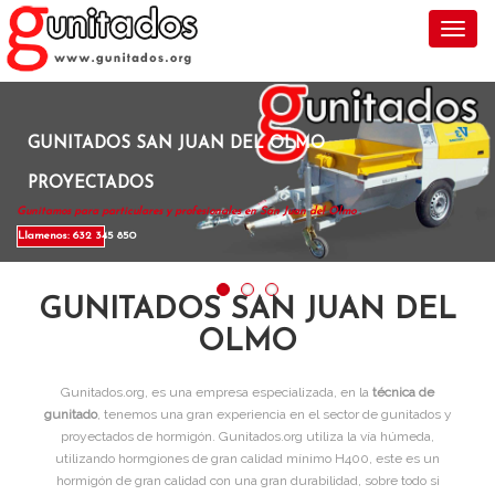
Toggl
GUNITADOS SAN JUAN DEL OLMO
PROYECTADOS
Gunitamos para particulares y profesionales en San Juan del Olmo .
Llamenos: 632 345 850
GUNITADOS SAN JUAN DEL
OLMO
Gunitados.org, es una empresa especializada, en la
técnica de
gunitado
, tenemos una gran experiencia en el sector de gunitados y
proyectados de hormigón. Gunitados.org utiliza la vía húmeda,
utilizando hormgiones de gran calidad mínimo H400, este es un
hormigón de gran calidad con una gran durabilidad, sobre todo si