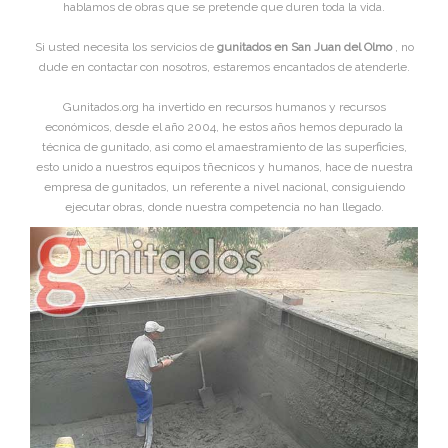
hablamos de obras que se pretende que duren toda la vida.
Si usted necesita los servicios de
gunitados en San Juan del Olmo
, no
dude en contactar con nosotros, estaremos encantados de atenderle.
Gunitados.org ha invertido en recursos humanos y recursos
económicos, desde el año 2004, he estos años hemos depurado la
técnica de gunitado, asi como el amaestramiento de las superficies,
esto unido a nuestros equipos tñecnicos y humanos, hace de nuestra
empresa de gunitados, un referente a nivel nacional, consiguiendo
ejecutar obras, donde nuestra competencia no han llegado.