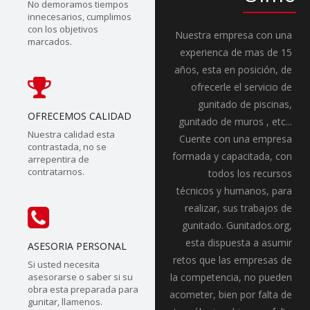
No demoramos tiempos
innecesarios, cumplimos
con los objetivos
Nuestra empresa con una
marcados.
experienca de mas de 15
años, esta en posición, de
ofrecerle el servicio de
gunitado de piscinas,
OFRECEMOS CALIDAD
gunitado de muros , etc...
Nuestra calidad esta
Cuente con una empresa
contrastada, no se
formada y capacitada, con
arrepentira de
contratarnos.
todos los recursos
técnicos y humanos, para
realizar, sus trabajos de
gunitado. Gunitados.org,
esta dispuesta a asumir
ASESORIA PERSONAL
retos que las empresas de
Si usted necesita
asesorarse o saber si su
la competencia, no pueden
obra esta preparada para
acometer, bien por falta de
gunitar, llamenos.