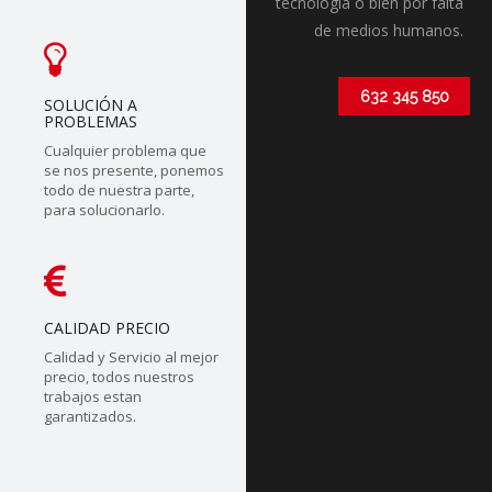
tecnólogia o bien por falta
de medios humanos.
632 345 850
SOLUCIÓN A
PROBLEMAS
Cualquier problema que
se nos presente, ponemos
todo de nuestra parte,
para solucionarlo.
CALIDAD PRECIO
Calidad y Servicio al mejor
precio, todos nuestros
trabajos estan
garantizados.