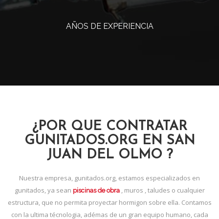
AÑOS DE EXPERIENCIA
¿POR QUE CONTRATAR
GUNITADOS.ORG EN SAN
JUAN DEL OLMO ?
Nuestra empresa, gunitados.org, estamos especializados en
gunitados, ya sean
, muros , taludes o cualquier
piscinas de obra
estructura, que no permita proyectar hormigon sobre ella. Contamos
con la ultima técnologia, adémas de un gran equipo humano, cada