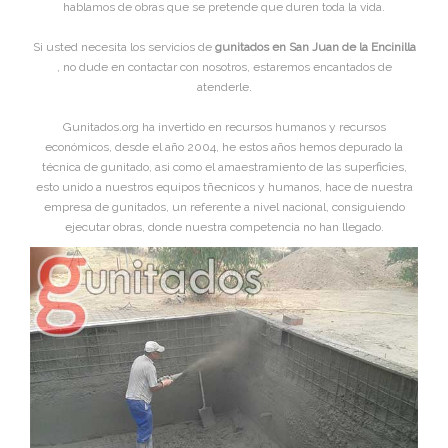
hablamos de obras que se pretende que duren toda la vida.
Si usted necesita los servicios de
gunitados en San Juan de la Encinilla
, no dude en contactar con nosotros, estaremos encantados de
atenderle.
Gunitados.org ha invertido en recursos humanos y recursos
económicos, desde el año 2004, he estos años hemos depurado la
técnica de gunitado, asi como el amaestramiento de las superficies,
esto unido a nuestros equipos tñecnicos y humanos, hace de nuestra
empresa de gunitados, un referente a nivel nacional, consiguiendo
ejecutar obras, donde nuestra competencia no han llegado.