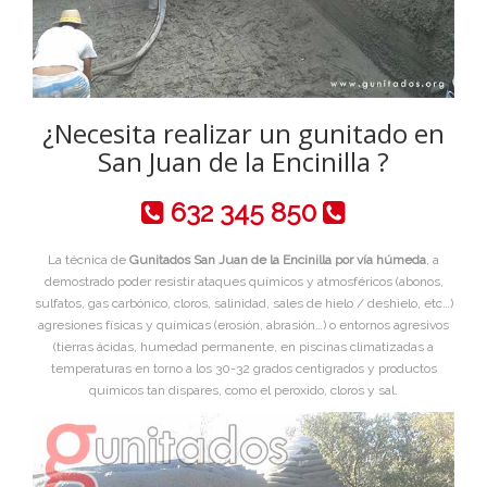
¿Necesita realizar un gunitado en
San Juan de la Encinilla ?
632 345 850
La técnica de
Gunitados San Juan de la Encinilla por vía húmeda
, a
demostrado poder resistir ataques químicos y atmosféricos (abonos,
sulfatos, gas carbónico, cloros, salinidad, sales de hielo / deshielo, etc…)
agresiones físicas y químicas (erosión, abrasión…) o entornos agresivos
(tierras ácidas, humedad permanente, en piscinas climatizadas a
temperaturas en torno a los 30-32 grados centigrados y productos
químicos tan dispares, como el peroxido, cloros y sal.