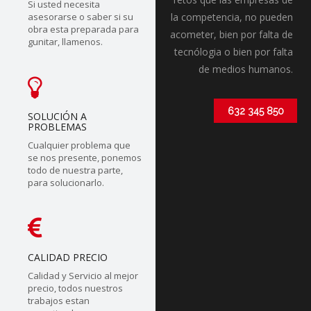
Si usted necesita
asesorarse o saber si su
la competencia, no pueden
obra esta preparada para
acometer, bien por falta de
gunitar, llamenos.
tecnólogia o bien por falta
de medios humanos.
632 345 850
SOLUCIÓN A
PROBLEMAS
Cualquier problema que
se nos presente, ponemos
todo de nuestra parte,
para solucionarlo.
CALIDAD PRECIO
Calidad y Servicio al mejor
precio, todos nuestros
trabajos estan