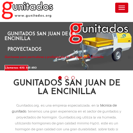
Toggl
GUNITADOS SAN JUAN DE LA
ENCINILLA
PROYECTADOS
Gunitamos para particulares y profesionales en San Juan de la Encinilla
.
Llamenos: 632 345 850
GUNITADOS SAN JUAN DE
LA ENCINILLA
Gunitados.org, es una empresa especializada, en la
técnica de
gunitado
, tenemos una gran experiencia en el sector de gunitados y
proyectados de hormigón. Gunitados.org utiliza la vía húmeda,
utilizando hormgiones de gran calidad mínimo H400, este es un
hormigón de gran calidad con una gran durabilidad, sobre todo si