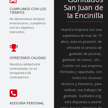
San Juan de
CUMPLIMOS CON LOS
TIEMPOS
la Encinilla
No demoramos tiempos
innecesarios, cumplimos
con los objetivos
Nuestra empresa con una
marcados.
experienca de mas de 15
años, esta en posición, de
ofrecerle el servicio de
gunitado de piscinas,
OFRECEMOS CALIDAD
gunitado de muros , etc...
Nuestra calidad esta
Cuente con una empresa
contrastada, no se
formada y capacitada, con
arrepentira de
contratarnos.
todos los recursos
técnicos y humanos, para
realizar, sus trabajos de
gunitado. Gunitados.org,
esta dispuesta a asumir
ASESORIA PERSONAL
retos que las empresas de