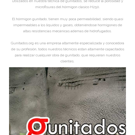
utilizados en nuestra técnica de gunitados, se reduce la porosidad y
microfisuras del hórmigon clasico H250.
El hórmigon gunitado, tienen muy poca permeabilidad, siendo quasi
impermeables a los líquidos y gases, obteniéndose hormigones de
altas resistencias mecánicas ademas de hidrofugados.
Gunitados.org es una empresa altamente especializada y conocedora
de su profesión, todos nuestros técnicos estan altamente capacitados
para realizar cualquier obra de gunitado, que requieran nuestros
clientes.