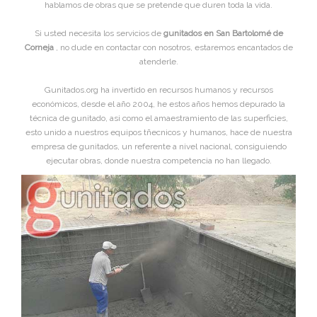
hablamos de obras que se pretende que duren toda la vida.
Si usted necesita los servicios de
gunitados en San Bartolomé de
Corneja
, no dude en contactar con nosotros, estaremos encantados de
atenderle.
Gunitados.org ha invertido en recursos humanos y recursos
económicos, desde el año 2004, he estos años hemos depurado la
técnica de gunitado, asi como el amaestramiento de las superficies,
esto unido a nuestros equipos tñecnicos y humanos, hace de nuestra
empresa de gunitados, un referente a nivel nacional, consiguiendo
ejecutar obras, donde nuestra competencia no han llegado.