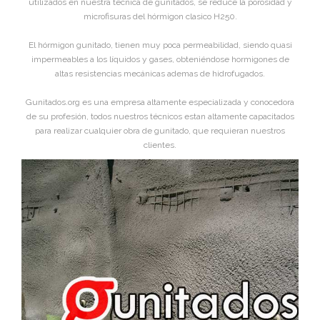
utilizados en nuestra técnica de gunitados, se reduce la porosidad y
microfisuras del hórmigon clasico H250.
El hórmigon gunitado, tienen muy poca permeabilidad, siendo quasi
impermeables a los líquidos y gases, obteniéndose hormigones de
altas resistencias mecánicas ademas de hidrofugados.
Gunitados.org es una empresa altamente especializada y conocedora
de su profesión, todos nuestros técnicos estan altamente capacitados
para realizar cualquier obra de gunitado, que requieran nuestros
clientes.