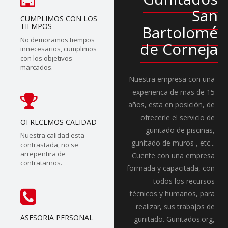
San
CUMPLIMOS CON LOS
TIEMPOS
Bartolomé
No demoramos tiempos
de Corneja
innecesarios, cumplimos
con los objetivos
marcados.
Nuestra empresa con una
experienca de mas de 15
años, esta en posición, de
ofrecerle el servicio de
OFRECEMOS CALIDAD
gunitado de piscinas,
Nuestra calidad esta
gunitado de muros , etc...
contrastada, no se
arrepentira de
Cuente con una empresa
contratarnos.
formada y capacitada, con
todos los recursos
técnicos y humanos, para
realizar, sus trabajos de
ASESORIA PERSONAL
gunitado. Gunitados.org,