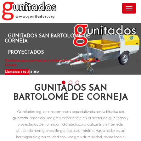
Toggl
GUNITADOS SAN BARTOLOMÉ DE
CORNEJA
PROYECTADOS
Gunitamos para particulares y profesionales en San Bartolomé de
Corneja .
Llamenos: 632 345 850
GUNITADOS SAN
BARTOLOMÉ DE CORNEJA
Gunitados.org, es una empresa especializada, en la
técnica de
gunitado
, tenemos una gran experiencia en el sector de gunitados y
proyectados de hormigón. Gunitados.org utiliza la vía húmeda,
utilizando hormgiones de gran calidad mínimo H400, este es un
hormigón de gran calidad con una gran durabilidad, sobre todo si