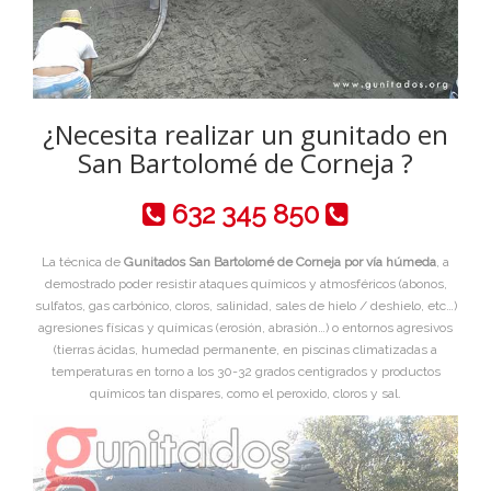
¿Necesita realizar un gunitado en
San Bartolomé de Corneja ?
632 345 850
La técnica de
Gunitados San Bartolomé de Corneja por vía húmeda
, a
demostrado poder resistir ataques químicos y atmosféricos (abonos,
sulfatos, gas carbónico, cloros, salinidad, sales de hielo / deshielo, etc…)
agresiones físicas y químicas (erosión, abrasión…) o entornos agresivos
(tierras ácidas, humedad permanente, en piscinas climatizadas a
temperaturas en torno a los 30-32 grados centigrados y productos
químicos tan dispares, como el peroxido, cloros y sal.