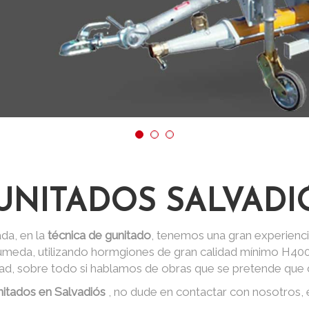
UNITADOS SALVADI
da, en la
técnica de gunitado
, tenemos una gran experienci
 húmeda, utilizando hormgiones de gran calidad mínimo H40
dad, sobre todo si hablamos de obras que se pretende que d
nitados en Salvadiós
, no dude en contactar con nosotros,