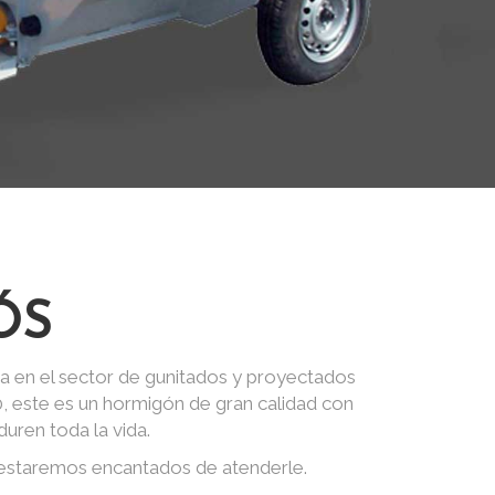
ÓS
a en el sector de gunitados y proyectados
0, este es un hormigón de gran calidad con
uren toda la vida.
 estaremos encantados de atenderle.