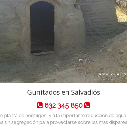
Gunitados en Salvadiós
632 345 850
de planta de hórmigon, y a la importante reducción de agua y 
 sin segregación para proyectarse sobre las mas dispares 