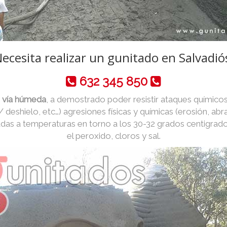
ecesita realizar un gunitado en Salvadió
632 345 850
r vía húmeda
, a demostrado poder resistir ataques químicos
 / deshielo, etc…) agresiones físicas y químicas (erosión, abr
das a temperaturas en torno a los 30-32 grados centigrad
el peroxido, cloros y sal.