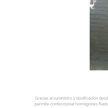
Gracias al suministro y dosificación des
permite confeccionar hormigones fluidos