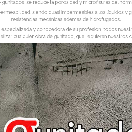
e gunitados, se reduce la porosidad y microfisuras del hórm
ermeabilidad, siendo quasi impermeables a los líquidos y
resistencias mecánicas ademas de hidrofugados.
especializada y conocedora de su profesión, todos nuest
ealizar cualquier obra de gunitado, que requieran nuestros cl