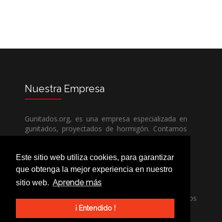
Nuestra
Empresa
Gunitados.org, es una empresa especializada en
gunitados, proyectados de hormigón. Contamos
con todos los medios humanos y técnicos, para
poder dar un servicio de calidad a un precio sin
Este sitio web utiliza cookies, para garantizar
competencia.
que obtenga la mejor experiencia en nuestro
Aprende más
sitio web.
Si necesita una empresa de gunitados, no dude
en llamarnos, nuestros técnicos estran encantados
de poder ayudarle, ya sea usted particular o
¡ Entendido !
profesional.