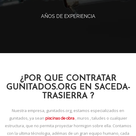
AÑOS DE EXPERIENCIA
¿POR QUE CONTRATAR
GUNITADOS.ORG EN SACEDA-
TRASIERRA ?
Nuestra empresa, gunitados.org, estamos especializados en
gunitados, ya sean
, muros , taludes o cualquier
piscinas de obra
estructura, que no permita proyectar hormigon sobre ella. Contamos
con la ultima técnologia, adémas de un gran equipo humano, cada