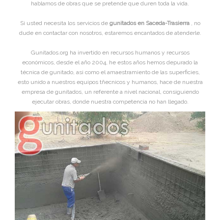
hablamos de obras que se pretende que duren toda la vida.
Si usted necesita los servicios de
gunitados en Saceda-Trasierra
, no
dude en contactar con nosotros, estaremos encantados de atenderle.
Gunitados.org ha invertido en recursos humanos y recursos
económicos, desde el año 2004, he estos años hemos depurado la
técnica de gunitado, asi como el amaestramiento de las superficies,
esto unido a nuestros equipos tñecnicos y humanos, hace de nuestra
empresa de gunitados, un referente a nivel nacional, consiguiendo
ejecutar obras, donde nuestra competencia no han llegado.