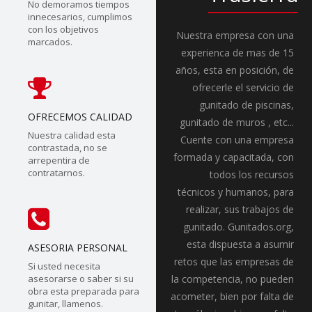
No demoramos tiempos
innecesarios, cumplimos
con los objetivos
Nuestra empresa con una
marcados.
experienca de mas de 15
años, esta en posición, de
ofrecerle el servicio de
gunitado de piscinas,
OFRECEMOS CALIDAD
gunitado de muros , etc...
Nuestra calidad esta
Cuente con una empresa
contrastada, no se
formada y capacitada, con
arrepentira de
contratarnos.
todos los recursos
técnicos y humanos, para
realizar, sus trabajos de
gunitado. Gunitados.org,
esta dispuesta a asumir
ASESORIA PERSONAL
retos que las empresas de
Si usted necesita
asesorarse o saber si su
la competencia, no pueden
obra esta preparada para
acometer, bien por falta de
gunitar, llamenos.