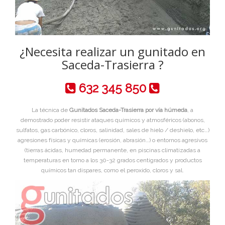
¿Necesita realizar un gunitado en
Saceda-Trasierra ?
632 345 850
La técnica de
Gunitados Saceda-Trasierra por vía húmeda
, a
demostrado poder resistir ataques químicos y atmosféricos (abonos,
sulfatos, gas carbónico, cloros, salinidad, sales de hielo / deshielo, etc…)
agresiones físicas y químicas (erosión, abrasión…) o entornos agresivos
(tierras ácidas, humedad permanente, en piscinas climatizadas a
temperaturas en torno a los 30-32 grados centigrados y productos
químicos tan dispares, como el peroxido, cloros y sal.