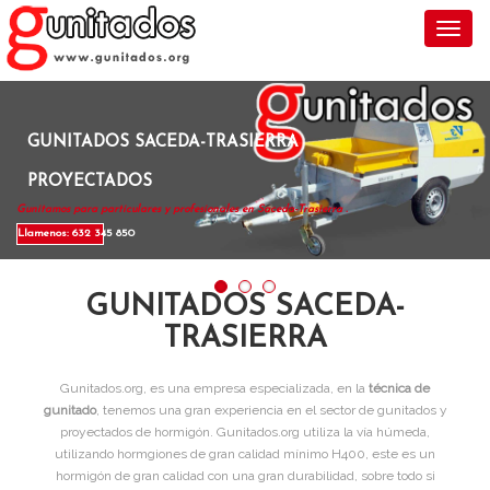
Toggl
GUNITADOS SACEDA-TRASIERRA
PROYECTADOS
Gunitamos para particulares y profesionales en Saceda-Trasierra .
Llamenos: 632 345 850
GUNITADOS SACEDA-
TRASIERRA
Gunitados.org, es una empresa especializada, en la
técnica de
gunitado
, tenemos una gran experiencia en el sector de gunitados y
proyectados de hormigón. Gunitados.org utiliza la vía húmeda,
utilizando hormgiones de gran calidad mínimo H400, este es un
hormigón de gran calidad con una gran durabilidad, sobre todo si