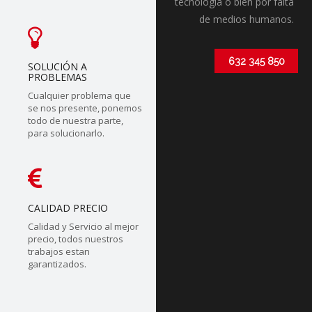
tecnólogia o bien por falta
de medios humanos.
632 345 850
SOLUCIÓN A
PROBLEMAS
Cualquier problema que
se nos presente, ponemos
todo de nuestra parte,
para solucionarlo.
CALIDAD PRECIO
Calidad y Servicio al mejor
precio, todos nuestros
trabajos estan
garantizados.