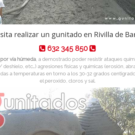
ita realizar un gunitado en Rivilla de Ba
632 345 850
s por vía húmeda
, a demostrado poder resistir ataques quím
 / deshielo, etc…) agresiones físicas y químicas (erosión, abr
das a temperaturas en torno a los 30-32 grados centigrad
el peroxido, cloros y sal.