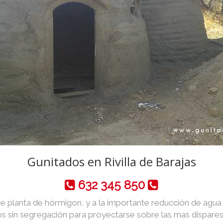
Gunitados en Rivilla de Barajas
632 345 850
de planta de hórmigon, y a la importante reducción de agua y 
 sin segregación para proyectarse sobre las mas dispares 