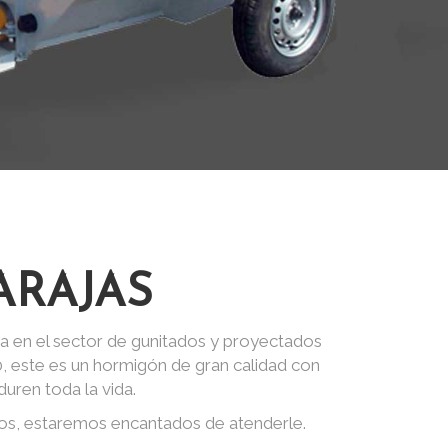
ARAJAS
a en el sector de gunitados y proyectados
0, este es un hormigón de gran calidad con
uren toda la vida.
ros, estaremos encantados de atenderle.