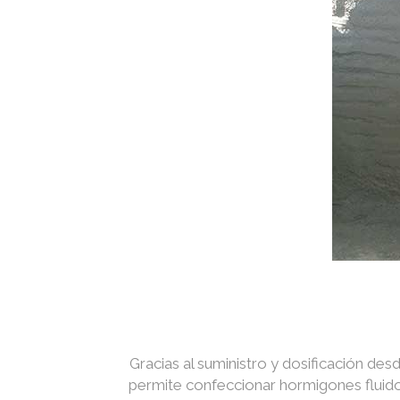
Gracias al suministro y dosificación des
permite confeccionar hormigones fluidos