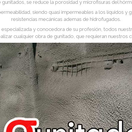
e gunitados, se reduce la porosidad y microfisuras del hórm
ermeabilidad, siendo quasi impermeables a los líquidos y
resistencias mecánicas ademas de hidrofugados.
especializada y conocedora de su profesión, todos nuest
ealizar cualquier obra de gunitado, que requieran nuestros cl