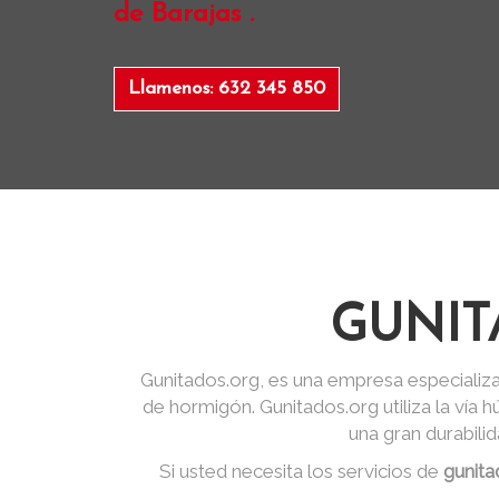
de Barajas .
Llamenos: 632 345 850
GUNIT
Gunitados.org, es una empresa especializa
de hormigón. Gunitados.org utiliza la vía
una gran durabili
Si usted necesita los servicios de
gunita