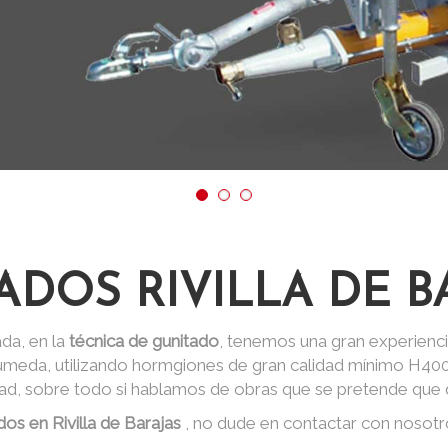
ADOS RIVILLA DE B
da, en la
técnica de gunitado
, tenemos una gran experienci
 húmeda, utilizando hormgiones de gran calidad mínimo H40
dad, sobre todo si hablamos de obras que se pretende que d
dos en Rivilla de Barajas
, no dude en contactar con nosot