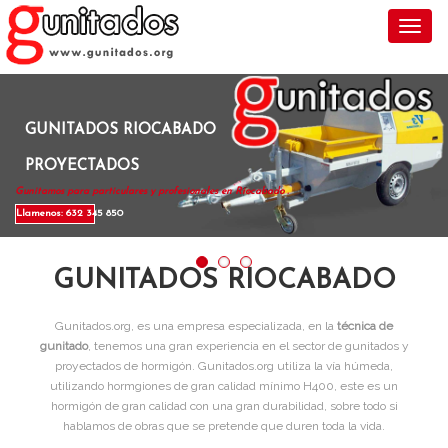
Toggl
GUNITADOS RIOCABADO
PROYECTADOS
Gunitamos para particulares y profesionales en Riocabado .
Llamenos: 632 345 850
GUNITADOS RIOCABADO
Gunitados.org, es una empresa especializada, en la
técnica de
gunitado
, tenemos una gran experiencia en el sector de gunitados y
proyectados de hormigón. Gunitados.org utiliza la vía húmeda,
utilizando hormgiones de gran calidad mínimo H400, este es un
hormigón de gran calidad con una gran durabilidad, sobre todo si
hablamos de obras que se pretende que duren toda la vida.