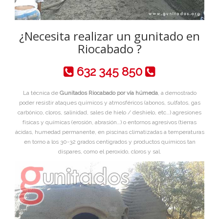
¿Necesita realizar un gunitado en
Riocabado ?
632 345 850
La técnica de
Gunitados Riocabado por vía húmeda
, a demostrado
poder resistir ataques químicos y atmosféricos (abonos, sulfatos, gas
carbónico, cloros, salinidad, sales de hielo / deshielo, etc…) agresiones
físicas y químicas (erosión, abrasión…) o entornos agresivos (tierras
ácidas, humedad permanente, en piscinas climatizadas a temperaturas
en torno a los 30-32 grados centigrados y productos químicos tan
dispares, como el peroxido, cloros y sal.