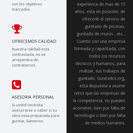
con los objetivos
experienca de mas de 15
marcados.
años, esta en posición, de
ofrecerle el servicio de
gunitado de piscinas,
gunitado de muros , etc...
OFRECEMOS CALIDAD
Cuente con una empresa
formada y capacitada, con
Nuestra calidad esta
contrastada, no se
todos los recursos
arrepentira de
técnicos y humanos, para
contratarnos.
realizar, sus trabajos de
gunitado. Gunitados.org,
esta dispuesta a asumir
retos que las empresas de
ASESORIA PERSONAL
la competencia, no pueden
Si usted necesita
acometer, bien por falta de
asesorarse o saber si su
tecnólogia o bien por falta
obra esta preparada para
gunitar, llamenos.
de medios humanos.