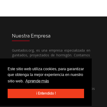
Nuestra
Empresa
Gunitados.org, es una empresa especializada en
gunitados, proyectados de hormigón. Contamos
con todos los medios humanos y técnicos, para
poder dar un servicio de calidad a un precio sin
Este sitio web utiliza cookies, para garantizar
competencia.
que obtenga la mejor experiencia en nuestro
Aprende más
sitio web.
Si necesita una empresa de gunitados, no dude
en llamarnos, nuestros técnicos estran encantados
de poder ayudarle, ya sea usted particular o
¡ Entendido !
profesional.