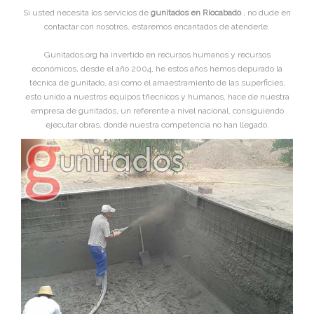
Si usted necesita los servicios de
gunitados en Riocabado
, no dude en
contactar con nosotros, estaremos encantados de atenderle.
Gunitados.org ha invertido en recursos humanos y recursos
económicos, desde el año 2004, he estos años hemos depurado la
técnica de gunitado, asi como el amaestramiento de las superficies,
esto unido a nuestros equipos tñecnicos y humanos, hace de nuestra
empresa de gunitados, un referente a nivel nacional, consiguiendo
ejecutar obras, donde nuestra competencia no han llegado.