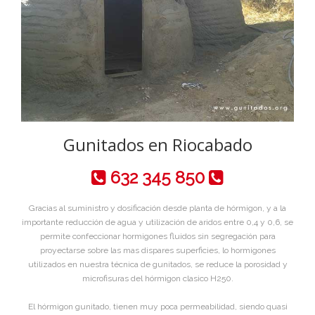
Gunitados en Riocabado
632 345 850
Gracias al suministro y dosificación desde planta de hórmigon, y a la
importante reducción de agua y utilización de aridos entre 0,4 y 0,6, se
permite confeccionar hormigones fluidos sin segregación para
proyectarse sobre las mas dispares superficies, lo hormigones
utilizados en nuestra técnica de gunitados, se reduce la porosidad y
microfisuras del hórmigon clasico H250.
El hórmigon gunitado, tienen muy poca permeabilidad, siendo quasi