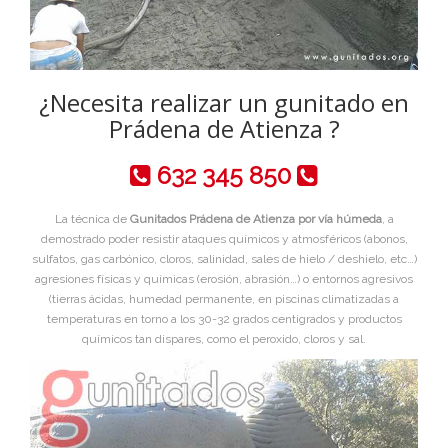
¿Necesita realizar un gunitado en
Prádena de Atienza ?
632 345 850
La técnica de
Gunitados Prádena de Atienza por vía húmeda
, a
demostrado poder resistir ataques químicos y atmosféricos (abonos,
sulfatos, gas carbónico, cloros, salinidad, sales de hielo / deshielo, etc…)
agresiones físicas y químicas (erosión, abrasión…) o entornos agresivos
(tierras ácidas, humedad permanente, en piscinas climatizadas a
temperaturas en torno a los 30-32 grados centigrados y productos
químicos tan dispares, como el peroxido, cloros y sal.