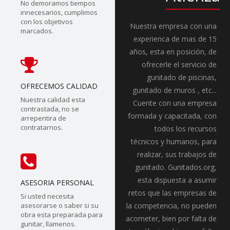
No demoramos tiempos
innecesarios, cumplimos
con los objetivos
Nuestra empresa con una
marcados.
experienca de mas de 15
años, esta en posición, de
ofrecerle el servicio de
gunitado de piscinas,
OFRECEMOS CALIDAD
gunitado de muros , etc...
Nuestra calidad esta
Cuente con una empresa
contrastada, no se
formada y capacitada, con
arrepentira de
contratarnos.
todos los recursos
técnicos y humanos, para
realizar, sus trabajos de
gunitado. Gunitados.org,
esta dispuesta a asumir
ASESORIA PERSONAL
retos que las empresas de
Si usted necesita
asesorarse o saber si su
la competencia, no pueden
obra esta preparada para
acometer, bien por falta de
gunitar, llamenos.