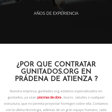
AÑOS DE EXPERIENCIA
¿POR QUE CONTRATAR
GUNITADOS.ORG EN
PRÁDENA DE ATIENZA ?
Nuestra empresa, gunitados.org, estamos especializados en
gunitados, ya sean
, muros , taludes o cualquier
piscinas de obra
estructura, que no permita proyectar hormigon sobre ella. Contamos
con la ultima técnologia, adémas de un gran equipo humano, cada