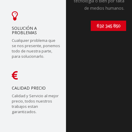
tecnólogia o bien por falta
de medios humanos.
632 345 850
SOLUCIÓN A
PROBLEMAS
Cualquier problema que
se nos presente, ponemos
todo de nuestra parte,
para solucionarlo.
CALIDAD PRECIO
Calidad y Servicio al mejor
precio, todos nuestros
trabajos estan
garantizados.