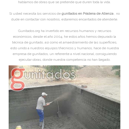
hablamos de obras que se pretende que duren toda la vida.
Si usted necesita los servicios de
gunitados en Prádena de Atienza
, no
dude en contactar con nosotros, estaremos encantados de atenderle.
Gunitados.org ha invertido en recursos humanos y recursos
económicos, desde el año 2004, he estos años hemos depurado la
técnica de gunitado, asi como el amaestramiento de las superficies,
esto unido a nuestros equipos tñecnicos y humanos, hace de nuestra
empresa de gunitados, un referente a nivel nacional, consiguiendo
ejecutar obras, donde nuestra competencia no han llegado.