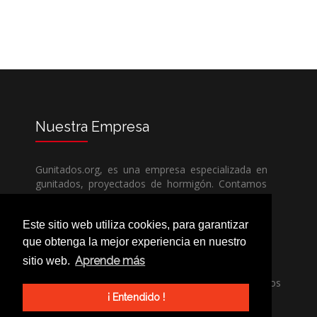
Nuestra
Empresa
Gunitados.org, es una empresa especializada en
gunitados, proyectados de hormigón. Contamos
con todos los medios humanos y técnicos, para
poder dar un servicio de calidad a un precio sin
Este sitio web utiliza cookies, para garantizar
competencia.
que obtenga la mejor experiencia en nuestro
Aprende más
sitio web.
Si necesita una empresa de gunitados, no dude
en llamarnos, nuestros técnicos estran encantados
de poder ayudarle, ya sea usted particular o
¡ Entendido !
profesional.