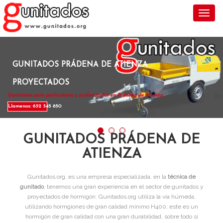
Toggl
GUNITADOS PRÁDENA DE ATIENZA
PROYECTADOS
Gunitamos para particulares y profesionales en Prádena de Atienza .
Llamenos: 632 345 850
GUNITADOS PRÁDENA DE
ATIENZA
Gunitados.org, es una empresa especializada, en la
técnica de
gunitado
, tenemos una gran experiencia en el sector de gunitados y
proyectados de hormigón. Gunitados.org utiliza la vía húmeda,
utilizando hormgiones de gran calidad mínimo H400, este es un
hormigón de gran calidad con una gran durabilidad, sobre todo si