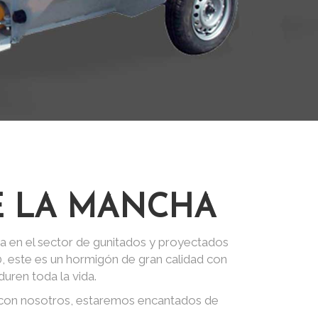
E LA MANCHA
a en el sector de gunitados y proyectados
0, este es un hormigón de gran calidad con
uren toda la vida.
 con nosotros, estaremos encantados de