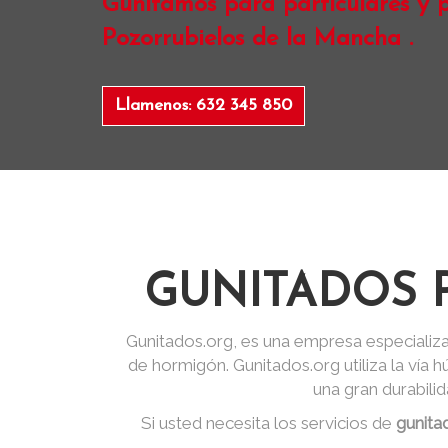
Gunitamos para particulares y p
Pozorrubielos de la Mancha .
Llamenos: 632 345 850
GUNITADOS 
Gunitados.org, es una empresa especializa
de hormigón. Gunitados.org utiliza la vía
una gran durabili
Si usted necesita los servicios de
gunita