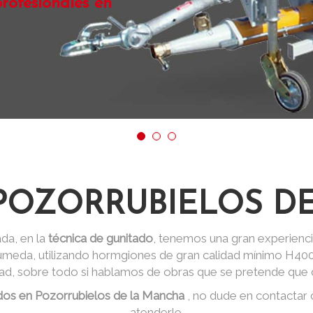
rofesionales en
POZORRUBIELOS D
da, en la
técnica de gunitado
, tenemos una gran experienci
 húmeda, utilizando hormgiones de gran calidad mínimo H40
dad, sobre todo si hablamos de obras que se pretende que d
dos en Pozorrubielos de la Mancha
, no dude en contactar
atenderle.