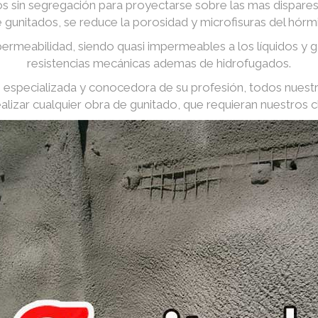
 sin segregación para proyectarse sobre las mas dispares 
e gunitados, se reduce la porosidad y microfisuras del hórm
ermeabilidad, siendo quasi impermeables a los líquidos y
resistencias mecánicas ademas de hidrofugados.
especializada y conocedora de su profesión, todos nuest
ealizar cualquier obra de gunitado, que requieran nuestros cl