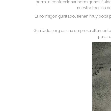
permite confeccionar hormigones fluidos
nuestra técnica d
El hórmigon gunitado, tienen muy poca p
Gunitados.org es una empresa altamente 
para r