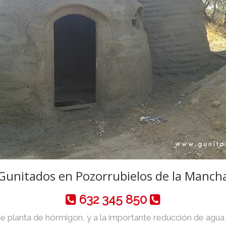
Gunitados en Pozorrubielos de la Manch
632 345 850
de planta de hórmigon, y a la importante reducción de agua y 