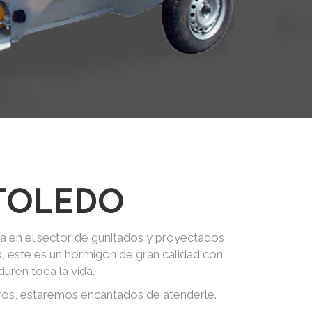
 TOLEDO
a en el sector de gunitados y proyectados
0, este es un hormigón de gran calidad con
uren toda la vida.
ros, estaremos encantados de atenderle.