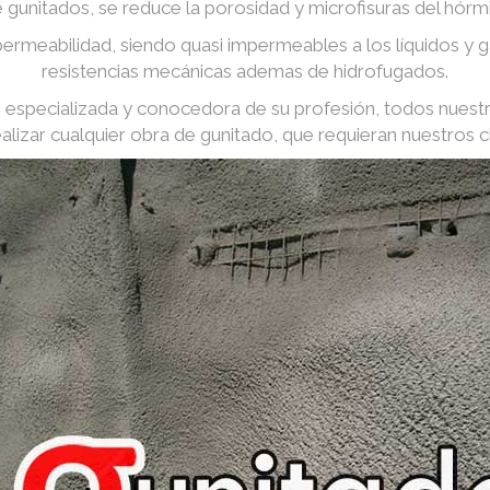
e gunitados, se reduce la porosidad y microfisuras del hórm
ermeabilidad, siendo quasi impermeables a los líquidos y
resistencias mecánicas ademas de hidrofugados.
especializada y conocedora de su profesión, todos nuest
ealizar cualquier obra de gunitado, que requieran nuestros cl