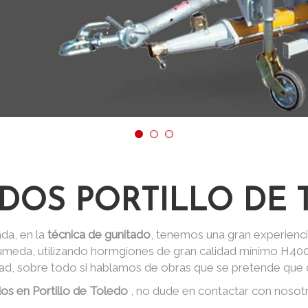
DOS PORTILLO DE
da, en la
técnica de gunitado
, tenemos una gran experienci
 húmeda, utilizando hormgiones de gran calidad mínimo H40
dad, sobre todo si hablamos de obras que se pretende que d
os en Portillo de Toledo
, no dude en contactar con nosot