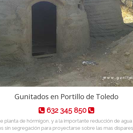
Gunitados en Portillo de Toledo
632 345 850
de planta de hórmigon, y a la importante reducción de agua y 
 sin segregación para proyectarse sobre las mas dispares 