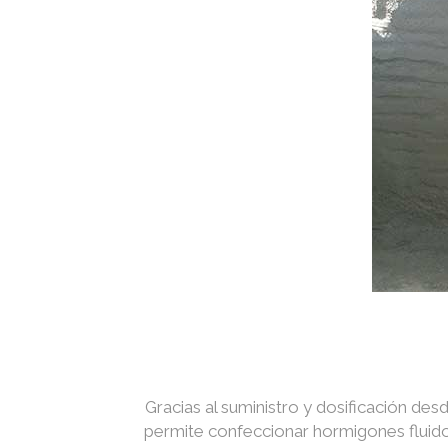
Gracias al suministro y dosificación des
permite confeccionar hormigones fluidos