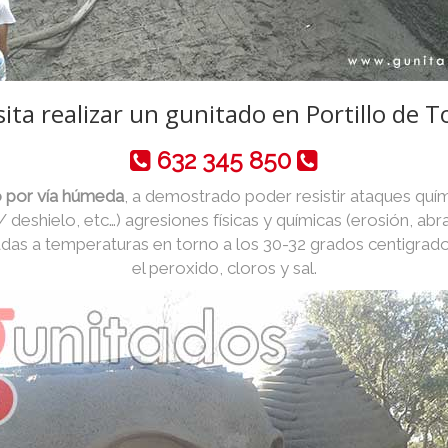
ita realizar un gunitado en Portillo de T
632 345 850
o por vía húmeda
, a demostrado poder resistir ataques quím
 / deshielo, etc…) agresiones físicas y químicas (erosión, abr
das a temperaturas en torno a los 30-32 grados centigrad
el peroxido, cloros y sal.