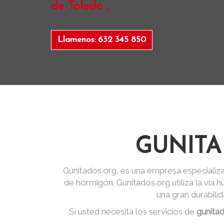
de Toledo .
Llamenos: 632 345 850
GUNITA
Gunitados.org, es una empresa especializa
de hormigón. Gunitados.org utiliza la vía
una gran durabili
Si usted necesita los servicios de
gunitad