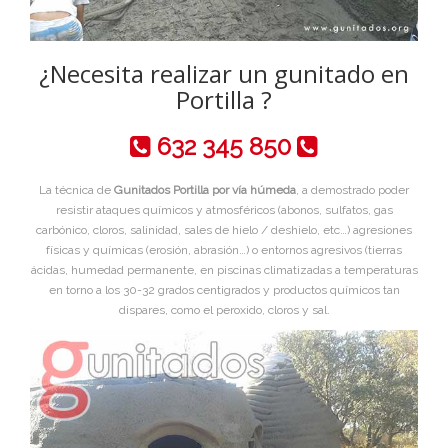
¿Necesita realizar un gunitado en
Portilla ?
632 345 850
La técnica de
Gunitados Portilla por vía húmeda
, a demostrado poder
resistir ataques químicos y atmosféricos (abonos, sulfatos, gas
carbónico, cloros, salinidad, sales de hielo / deshielo, etc…) agresiones
físicas y químicas (erosión, abrasión…) o entornos agresivos (tierras
ácidas, humedad permanente, en piscinas climatizadas a temperaturas
en torno a los 30-32 grados centigrados y productos químicos tan
dispares, como el peroxido, cloros y sal.