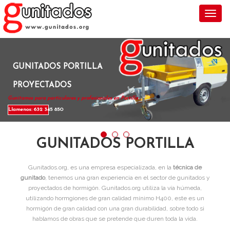
Toggl
GUNITADOS PORTILLA
PROYECTADOS
Gunitamos para particulares y profesionales en Portilla .
Llamenos: 632 345 850
GUNITADOS PORTILLA
Gunitados.org, es una empresa especializada, en la
técnica de
gunitado
, tenemos una gran experiencia en el sector de gunitados y
proyectados de hormigón. Gunitados.org utiliza la vía húmeda,
utilizando hormgiones de gran calidad mínimo H400, este es un
hormigón de gran calidad con una gran durabilidad, sobre todo si
hablamos de obras que se pretende que duren toda la vida.