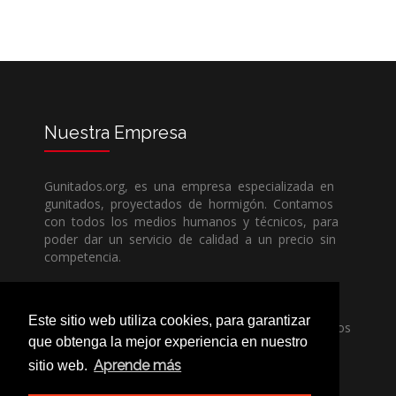
Nuestra
Empresa
Gunitados.org, es una empresa especializada en
gunitados, proyectados de hormigón. Contamos
con todos los medios humanos y técnicos, para
poder dar un servicio de calidad a un precio sin
competencia.
Si necesita una empresa de gunitados, no dude
Este sitio web utiliza cookies, para garantizar
en llamarnos, nuestros técnicos estran encantados
que obtenga la mejor experiencia en nuestro
de poder ayudarle, ya sea usted particular o
profesional.
Aprende más
sitio web.