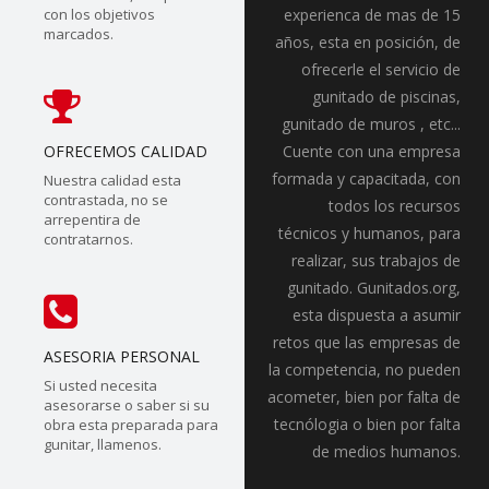
con los objetivos
experienca de mas de 15
marcados.
años, esta en posición, de
ofrecerle el servicio de
gunitado de piscinas,
gunitado de muros , etc...
OFRECEMOS CALIDAD
Cuente con una empresa
formada y capacitada, con
Nuestra calidad esta
contrastada, no se
todos los recursos
arrepentira de
técnicos y humanos, para
contratarnos.
realizar, sus trabajos de
gunitado. Gunitados.org,
esta dispuesta a asumir
retos que las empresas de
ASESORIA PERSONAL
la competencia, no pueden
Si usted necesita
acometer, bien por falta de
asesorarse o saber si su
tecnólogia o bien por falta
obra esta preparada para
gunitar, llamenos.
de medios humanos.