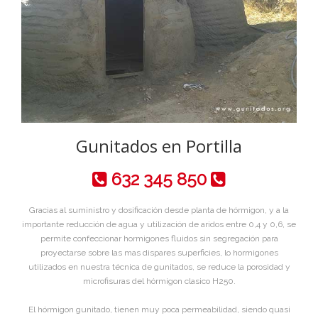
Gunitados en Portilla
632 345 850
Gracias al suministro y dosificación desde planta de hórmigon, y a la
importante reducción de agua y utilización de aridos entre 0,4 y 0,6, se
permite confeccionar hormigones fluidos sin segregación para
proyectarse sobre las mas dispares superficies, lo hormigones
utilizados en nuestra técnica de gunitados, se reduce la porosidad y
microfisuras del hórmigon clasico H250.
El hórmigon gunitado, tienen muy poca permeabilidad, siendo quasi