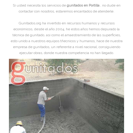
Si usted necesita los servicios de
gunitados en Portilla
, no dude en
contactar con nosotros, estaremos encantados de atenderle.
Gunitados.org ha invertido en recursos humanos y recursos
económicos, desde el año 2004, he estos años hemos depurado la
técnica de gunitado, asi como el amaestramiento de las superficies,
esto unido a nuestros equipos tñecnicos y humanos, hace de nuestra
empresa de gunitados, un referente a nivel nacional, consiguiendo
ejecutar obras, donde nuestra competencia no han llegado.