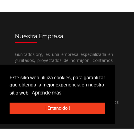
Nuestra
Empresa
Gunitados.org, es una empresa especializada en
gunitados, proyectados de hormigón. Contamos
con todos los medios humanos y técnicos, para
poder dar un servicio de calidad a un precio sin
Este sitio web utiliza cookies, para garantizar
competencia.
que obtenga la mejor experiencia en nuestro
Aprende más
sitio web.
Si necesita una empresa de gunitados, no dude
en llamarnos, nuestros técnicos estran encantados
de poder ayudarle, ya sea usted particular o
¡ Entendido !
profesional.