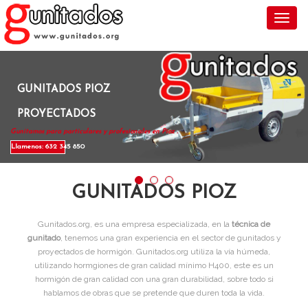
Toggl
GUNITADOS PIOZ
PROYECTADOS
Gunitamos para particulares y profesionales en Pioz .
Llamenos: 632 345 850
GUNITADOS PIOZ
Gunitados.org, es una empresa especializada, en la
técnica de
gunitado
, tenemos una gran experiencia en el sector de gunitados y
proyectados de hormigón. Gunitados.org utiliza la vía húmeda,
utilizando hormgiones de gran calidad mínimo H400, este es un
hormigón de gran calidad con una gran durabilidad, sobre todo si
hablamos de obras que se pretende que duren toda la vida.