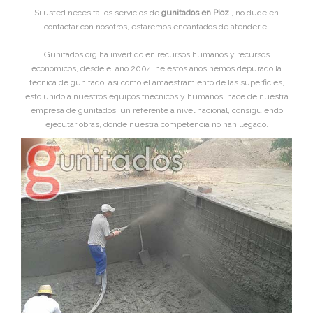
Si usted necesita los servicios de
gunitados en Pioz
, no dude en
contactar con nosotros, estaremos encantados de atenderle.
Gunitados.org ha invertido en recursos humanos y recursos
económicos, desde el año 2004, he estos años hemos depurado la
técnica de gunitado, asi como el amaestramiento de las superficies,
esto unido a nuestros equipos tñecnicos y humanos, hace de nuestra
empresa de gunitados, un referente a nivel nacional, consiguiendo
ejecutar obras, donde nuestra competencia no han llegado.