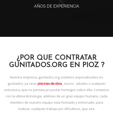
AÑOS DE EXPERIENCIA
¿POR QUE CONTRATAR
GUNITADOS.ORG EN PIOZ ?
Nuestra empresa, gunitados.org, estamos especializados en
gunitados, ya sean
, muros , taludes o cualquier
piscinas de obra
estructura, que no permita proyectar hormigon sobre ella. Contamos
con la ultima técnologia, adémas de un gran equipo humano, cada
miembro de nuestro equipo esta formado y entrenado, para
realizar, cualquier trabajo por dificultoso, que sea.