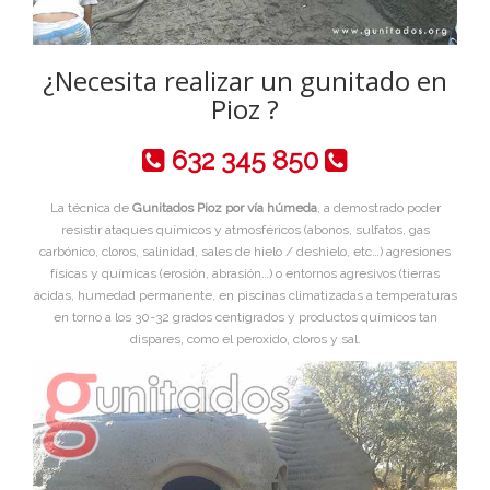
¿Necesita realizar un gunitado en
Pioz ?
632 345 850
La técnica de
Gunitados Pioz por vía húmeda
, a demostrado poder
resistir ataques químicos y atmosféricos (abonos, sulfatos, gas
carbónico, cloros, salinidad, sales de hielo / deshielo, etc…) agresiones
físicas y químicas (erosión, abrasión…) o entornos agresivos (tierras
ácidas, humedad permanente, en piscinas climatizadas a temperaturas
en torno a los 30-32 grados centigrados y productos químicos tan
dispares, como el peroxido, cloros y sal.