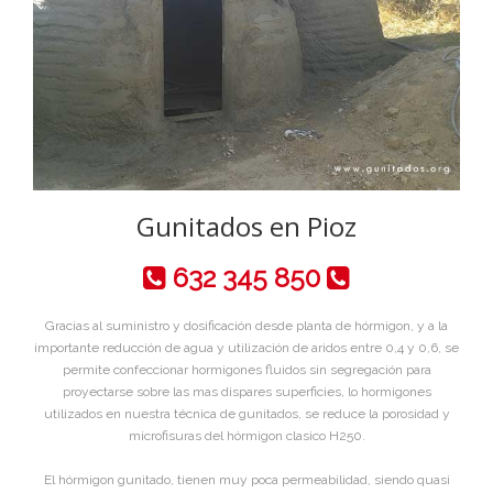
Gunitados en Pioz
632 345 850
Gracias al suministro y dosificación desde planta de hórmigon, y a la
importante reducción de agua y utilización de aridos entre 0,4 y 0,6, se
permite confeccionar hormigones fluidos sin segregación para
proyectarse sobre las mas dispares superficies, lo hormigones
utilizados en nuestra técnica de gunitados, se reduce la porosidad y
microfisuras del hórmigon clasico H250.
El hórmigon gunitado, tienen muy poca permeabilidad, siendo quasi