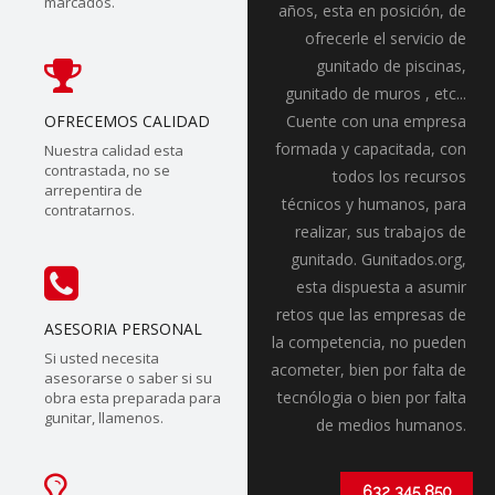
marcados.
años, esta en posición, de
ofrecerle el servicio de
gunitado de piscinas,
gunitado de muros , etc...
OFRECEMOS CALIDAD
Cuente con una empresa
formada y capacitada, con
Nuestra calidad esta
contrastada, no se
todos los recursos
arrepentira de
técnicos y humanos, para
contratarnos.
realizar, sus trabajos de
gunitado. Gunitados.org,
esta dispuesta a asumir
retos que las empresas de
ASESORIA PERSONAL
la competencia, no pueden
Si usted necesita
acometer, bien por falta de
asesorarse o saber si su
tecnólogia o bien por falta
obra esta preparada para
gunitar, llamenos.
de medios humanos.
632 345 850