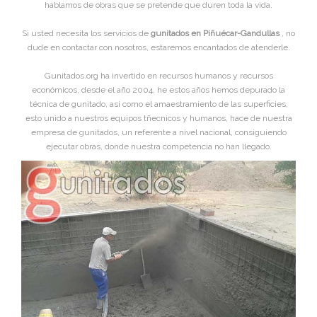
hablamos de obras que se pretende que duren toda la vida.
Si usted necesita los servicios de
gunitados en Piñuécar-Gandullas
, no
dude en contactar con nosotros, estaremos encantados de atenderle.
Gunitados.org ha invertido en recursos humanos y recursos
económicos, desde el año 2004, he estos años hemos depurado la
técnica de gunitado, asi como el amaestramiento de las superficies,
esto unido a nuestros equipos tñecnicos y humanos, hace de nuestra
empresa de gunitados, un referente a nivel nacional, consiguiendo
ejecutar obras, donde nuestra competencia no han llegado.