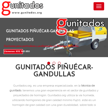
Toggl
GUNITADOS PIÑUÉCAR-GANDULLAS
PROYECTADOS
Gunitamos para particulares y profesionales en Piñuécar-Gandullas .
Llamenos: 632 345 850
GUNITADOS PIÑUÉCAR-
GANDULLAS
Gunitados.org, es una empresa especializada, en la
técnica de
gunitado
, tenemos una gran experiencia en el sector de gunitados y
proyectados de hormigón. Gunitados.org utiliza la vía húmeda,
utilizando hormgiones de gran calidad mínimo H400, este es un
hormigón de gran calidad con una gran durabilidad, sobre todo si