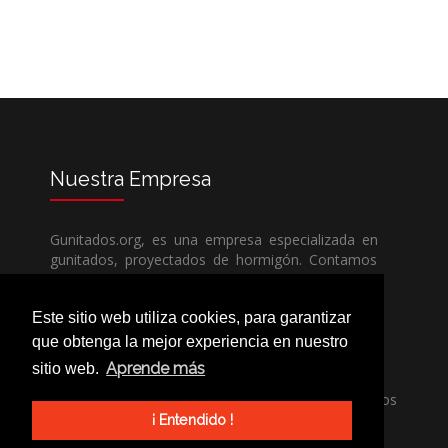
Nuestra
Empresa
Gunitados.org, es una empresa especializada en
gunitados, proyectados de hormigón. Contamos
con todos los medios humanos y técnicos, para
poder dar un servicio de calidad a un precio sin
Este sitio web utiliza cookies, para garantizar
competencia.
que obtenga la mejor experiencia en nuestro
Aprende más
sitio web.
Si necesita una empresa de gunitados, no dude
en llamarnos, nuestros técnicos estran encantados
de poder ayudarle, ya sea usted particular o
¡ Entendido !
profesional.