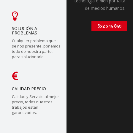
tecnólogia o bien por falta
de medios humanos.
632 345 850
SOLUCIÓN A
PROBLEMAS
Cualquier problema que
se nos presente, ponemos
todo de nuestra parte,
para solucionarlo.
CALIDAD PRECIO
Calidad y Servicio al mejor
precio, todos nuestros
trabajos estan
garantizados.