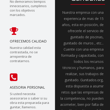
No demoramos tiempos
innecesarios, cumplimos
con los objetivos
Nuestra empresa con una
marcados.
experienca de mas de 15
años, esta en posición, de
ofrecerle el servicio de
gunitado de piscinas,
OFRECEMOS CALIDAD
gunitado de muros , etc...
Nuestra calidad esta
Cuente con una empresa
contrastada, no se
formada y capacitada, con
arrepentira de
contratarnos.
todos los recursos
técnicos y humanos, para
realizar, sus trabajos de
gunitado. Gunitados.org,
esta dispuesta a asumir
ASESORIA PERSONAL
retos que las empresas de
Si usted necesita
asesorarse o saber si su
la competencia, no pueden
obra esta preparada para
acometer, bien por falta de
gunitar, llamenos.