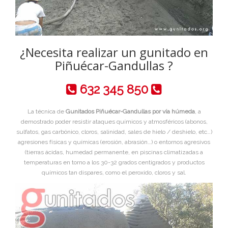
¿Necesita realizar un gunitado en
Piñuécar-Gandullas ?
632 345 850
La técnica de
Gunitados Piñuécar-Gandullas por vía húmeda
, a
demostrado poder resistir ataques químicos y atmosféricos (abonos,
sulfatos, gas carbónico, cloros, salinidad, sales de hielo / deshielo, etc…)
agresiones físicas y químicas (erosión, abrasión…) o entornos agresivos
(tierras ácidas, humedad permanente, en piscinas climatizadas a
temperaturas en torno a los 30-32 grados centigrados y productos
químicos tan dispares, como el peroxido, cloros y sal.