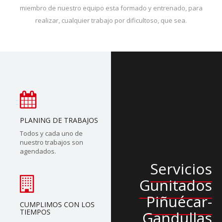
miembro de nuestro equipo esta formado y entrenado, para
realizar, cualquier trabajo por dificultoso, que sea.
PLANING DE TRABAJOS
Todos y cada uno de
nuestro trabajos son
agendados.
Servicios
Gunitados
Piñuécar-
CUMPLIMOS CON LOS
TIEMPOS
Gandullas