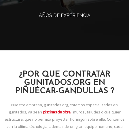
AÑOS DE EXPERIENCIA
¿POR QUE CONTRATAR
GUNITADOS.ORG EN
PIÑUÉCAR-GANDULLAS ?
Nuestra empresa, gunitados.org, estamos especializados en
gunitados, ya sean
, muros , taludes o cualquier
piscinas de obra
estructura, que no permita proyectar hormigon sobre ella. Contamos
con la ultima técnologia, adémas de un gran equipo humano, cada