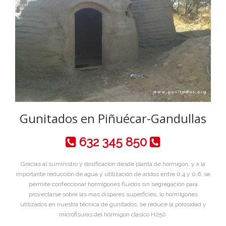
Gunitados en Piñuécar-Gandullas
632 345 850
Gracias al suministro y dosificación desde planta de hórmigon, y a la
importante reducción de agua y utilización de aridos entre 0,4 y 0,6, se
permite confeccionar hormigones fluidos sin segregación para
proyectarse sobre las mas dispares superficies, lo hormigones
utilizados en nuestra técnica de gunitados, se reduce la porosidad y
microfisuras del hórmigon clasico H250.