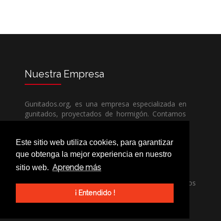
Nuestra
Empresa
Gunitados.org, es una empresa especializada en
gunitados, proyectados de hormigón. Contamos
con todos los medios humanos y técnicos, para
poder dar un servicio de calidad a un precio sin
Este sitio web utiliza cookies, para garantizar
competencia.
que obtenga la mejor experiencia en nuestro
Aprende más
sitio web.
Si necesita una empresa de gunitados, no dude
en llamarnos, nuestros técnicos estran encantados
de poder ayudarle, ya sea usted particular o
¡ Entendido !
profesional.