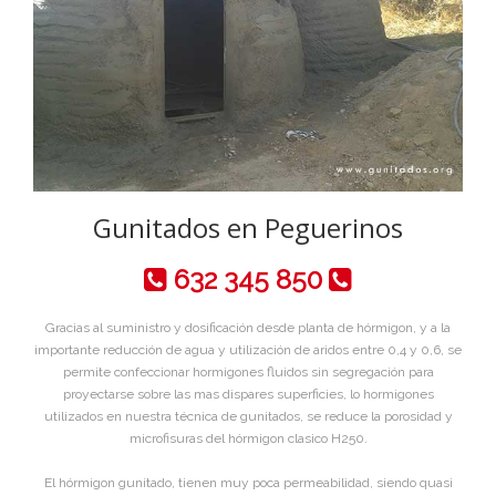
Gunitados en Peguerinos
632 345 850
Gracias al suministro y dosificación desde planta de hórmigon, y a la
importante reducción de agua y utilización de aridos entre 0,4 y 0,6, se
permite confeccionar hormigones fluidos sin segregación para
proyectarse sobre las mas dispares superficies, lo hormigones
utilizados en nuestra técnica de gunitados, se reduce la porosidad y
microfisuras del hórmigon clasico H250.
El hórmigon gunitado, tienen muy poca permeabilidad, siendo quasi