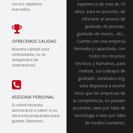
con los objetivos
experienca de mas de 15
marcados.
años, esta en posición, de
ofrecerle el servicio de
gunitado de piscinas,
gunitado de muros , etc...
OFRECEMOS CALIDAD
Cuente con una empresa
formada y capacitada, con
Nuestra calidad esta
contrastada, no se
todos los recursos
arrepentira de
técnicos y humanos, para
contratarnos.
realizar, sus trabajos de
gunitado. Gunitados.org,
esta dispuesta a asumir
retos que las empresas de
ASESORIA PERSONAL
la competencia, no pueden
Si usted necesita
acometer, bien por falta de
asesorarse o saber si su
tecnólogia o bien por falta
obra esta preparada para
gunitar, llamenos.
de medios humanos.