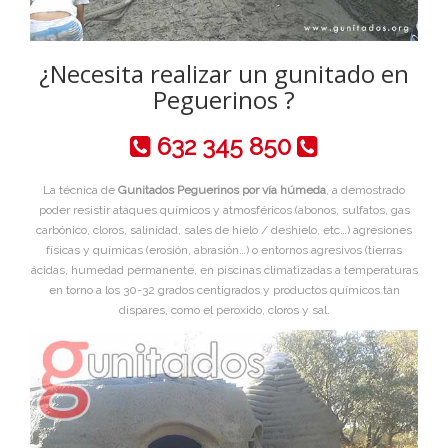
¿Necesita realizar un gunitado en
Peguerinos ?
632 345 850
La técnica de
Gunitados Peguerinos por vía húmeda
, a demostrado
poder resistir ataques químicos y atmosféricos (abonos, sulfatos, gas
carbónico, cloros, salinidad, sales de hielo / deshielo, etc…) agresiones
físicas y químicas (erosión, abrasión…) o entornos agresivos (tierras
ácidas, humedad permanente, en piscinas climatizadas a temperaturas
en torno a los 30-32 grados centigrados y productos químicos tan
dispares, como el peroxido, cloros y sal.