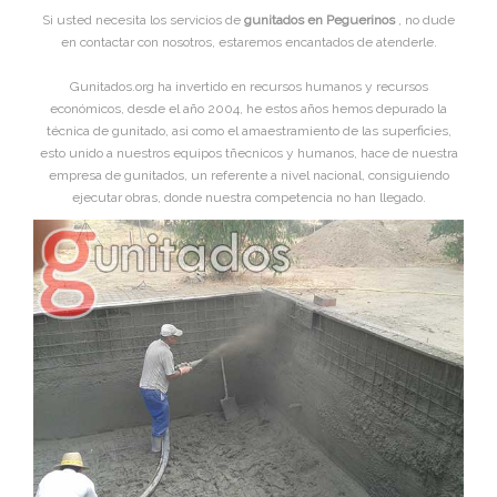
Si usted necesita los servicios de
gunitados en Peguerinos
, no dude
en contactar con nosotros, estaremos encantados de atenderle.
Gunitados.org ha invertido en recursos humanos y recursos
económicos, desde el año 2004, he estos años hemos depurado la
técnica de gunitado, asi como el amaestramiento de las superficies,
esto unido a nuestros equipos tñecnicos y humanos, hace de nuestra
empresa de gunitados, un referente a nivel nacional, consiguiendo
ejecutar obras, donde nuestra competencia no han llegado.