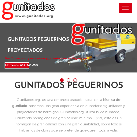
Toggl
GUNITADOS PEGUERINOS
PROYECTADOS
Gunitamos para particulares y profesionales en Peguerinos .
Llamenos: 632 345 850
GUNITADOS PEGUERINOS
Gunitados.org, es una empresa especializada, en la
técnica de
gunitado
, tenemos una gran experiencia en el sector de gunitados y
proyectados de hormigón. Gunitados.org utiliza la vía húmeda,
utilizando hormgiones de gran calidad mínimo H400, este es un
hormigón de gran calidad con una gran durabilidad, sobre todo si
hablamos de obras que se pretende que duren toda la vida.