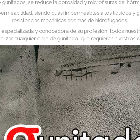
e gunitados, se reduce la porosidad y microfisuras del hórm
ermeabilidad, siendo quasi impermeables a los líquidos y
resistencias mecánicas ademas de hidrofugados.
especializada y conocedora de su profesión, todos nuest
ealizar cualquier obra de gunitado, que requieran nuestros cl