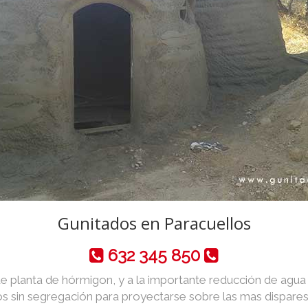
Gunitados en Paracuellos
632 345 850
de planta de hórmigon, y a la importante reducción de agua y 
 sin segregación para proyectarse sobre las mas dispares 