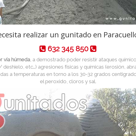
cesita realizar un gunitado en Paracuell
632 345 850
or vía húmeda
, a demostrado poder resistir ataques químico
 / deshielo, etc…) agresiones físicas y químicas (erosión, abr
das a temperaturas en torno a los 30-32 grados centigrad
el peroxido, cloros y sal.