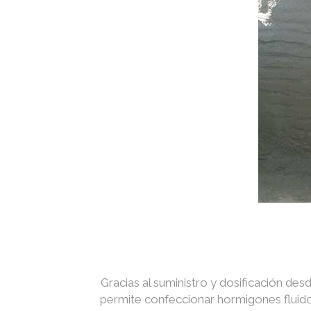
Gracias al suministro y dosificación des
permite confeccionar hormigones fluidos