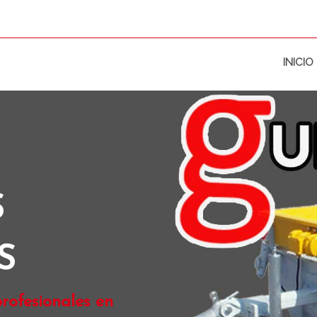
INICIO
S
S
rofesionales en