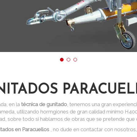
NITADOS PARACUEL
da, en la
técnica de gunitado
, tenemos una gran experienci
 húmeda, utilizando hormgiones de gran calidad mínimo H40
dad, sobre todo si hablamos de obras que se pretende que d
itados en Paracuellos
, no dude en contactar con nosotros