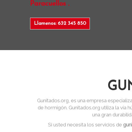
Paracuellos .
Llamenos: 632 345 850
GU
Gunitados.org, es una empresa especializa
de hormigón. Gunitados.org utiliza la vía
una gran durabili
Si usted necesita los servicios de
gun