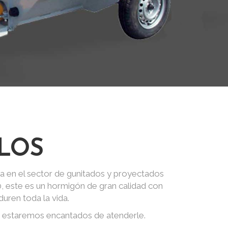
LOS
a en el sector de gunitados y proyectados
0, este es un hormigón de gran calidad con
uren toda la vida.
, estaremos encantados de atenderle.