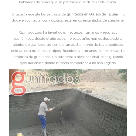
hablamos de obras que se pretende que duren toda la vida.
Si usted necesita los servicios de
gunitados en Orusco de Tajuña
, no
dude en contactar con nosotros, estaremos encantados de atenderle.
Gunitados.org ha invertido en recursos humanos y recursos
económicos, desde el año 2004, he estos años hemos depurado la
técnica de gunitado, asi como el amaestramiento de las superficies,
esto unido a nuestros equipos tñecnicos y humanos, hace de nuestra
empresa de gunitados, un referente a nivel nacional, consiguiendo
ejecutar obras, donde nuestra competencia no han llegado.