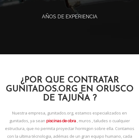
AÑOS DE EXPERIENCIA
¿POR QUE CONTRATAR
GUNITADOS.ORG EN ORUSCO
DE TAJUÑA ?
Nuestra empresa, gunitados.org, estamos especializados en
gunitados, ya sean
, muros , taludes o cualquier
piscinas de obra
estructura, que no permita proyectar hormigon sobre ella. Contamos
con la ultima técnologia, adémas de un gran equipo humano, cada