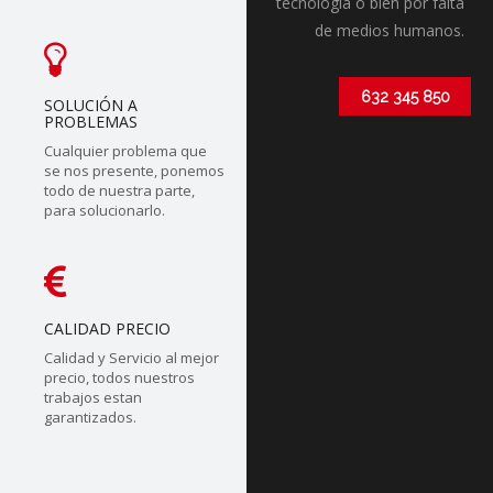
tecnólogia o bien por falta
de medios humanos.
632 345 850
SOLUCIÓN A
PROBLEMAS
Cualquier problema que
se nos presente, ponemos
todo de nuestra parte,
para solucionarlo.
CALIDAD PRECIO
Calidad y Servicio al mejor
precio, todos nuestros
trabajos estan
garantizados.