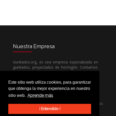
Nuestra
Empresa
Gunitados.org, es una empresa especializada en
gunitados, proyectados de hormigón. Contamos
con todos los medios humanos y técnicos, para
poder dar un servicio de calidad a un precio sin
Este sitio web utiliza cookies, para garantizar
competencia.
que obtenga la mejor experiencia en nuestro
Aprende más
sitio web.
Si necesita una empresa de gunitados, no dude
en llamarnos, nuestros técnicos estran encantados
de poder ayudarle, ya sea usted particular o
¡ Entendido !
profesional.