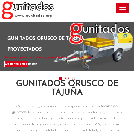
Toggl
GUNITADOS ORUSCO DE TAJUÑA
PROYECTADOS
Gunitamos para particulares y profesionales en Orusco de Tajuña .
Llamenos: 632 345 850
GUNITADOS ORUSCO DE
TAJUÑA
Gunitados.org, es una empresa especializada, en la
técnica de
gunitado
, tenemos una gran experiencia en el sector de gunitados y
proyectados de hormigón. Gunitados.org utiliza la vía húmeda,
utilizando hormgiones de gran calidad mínimo H400, este es un
hormigón de gran calidad con una gran durabilidad, sobre todo si