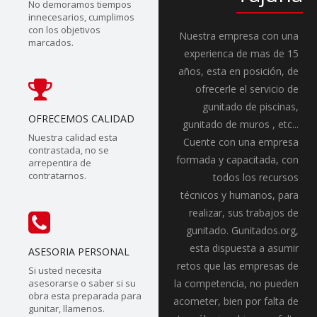
No demoramos tiempos
innecesarios, cumplimos
con los objetivos
Nuestra empresa con una
marcados.
experienca de mas de 15
años, esta en posición, de
ofrecerle el servicio de
gunitado de piscinas,
OFRECEMOS CALIDAD
gunitado de muros , etc...
Nuestra calidad esta
Cuente con una empresa
contrastada, no se
formada y capacitada, con
arrepentira de
contratarnos.
todos los recursos
técnicos y humanos, para
realizar, sus trabajos de
gunitado. Gunitados.org,
esta dispuesta a asumir
ASESORIA PERSONAL
retos que las empresas de
Si usted necesita
asesorarse o saber si su
la competencia, no pueden
obra esta preparada para
acometer, bien por falta de
gunitar, llamenos.