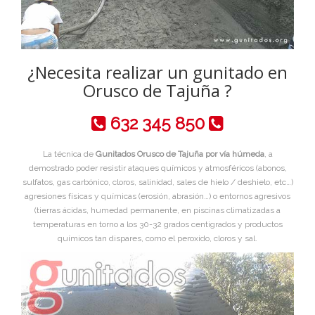
¿Necesita realizar un gunitado en
Orusco de Tajuña ?
632 345 850
La técnica de
Gunitados Orusco de Tajuña por vía húmeda
, a
demostrado poder resistir ataques químicos y atmosféricos (abonos,
sulfatos, gas carbónico, cloros, salinidad, sales de hielo / deshielo, etc…)
agresiones físicas y químicas (erosión, abrasión…) o entornos agresivos
(tierras ácidas, humedad permanente, en piscinas climatizadas a
temperaturas en torno a los 30-32 grados centigrados y productos
químicos tan dispares, como el peroxido, cloros y sal.