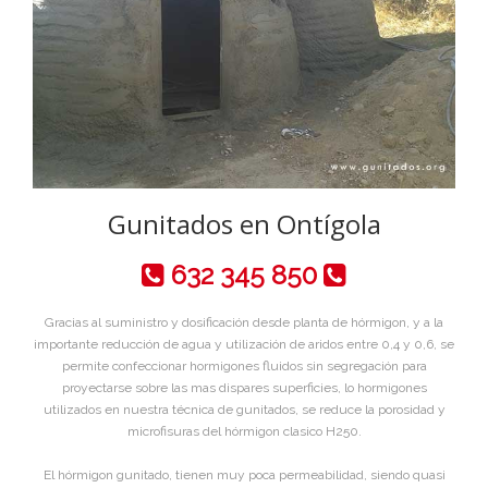
Gunitados en Ontígola
632 345 850
Gracias al suministro y dosificación desde planta de hórmigon, y a la
importante reducción de agua y utilización de aridos entre 0,4 y 0,6, se
permite confeccionar hormigones fluidos sin segregación para
proyectarse sobre las mas dispares superficies, lo hormigones
utilizados en nuestra técnica de gunitados, se reduce la porosidad y
microfisuras del hórmigon clasico H250.
El hórmigon gunitado, tienen muy poca permeabilidad, siendo quasi