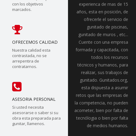
con los objetivos
experienca de mas de 15
marcados.
años, esta en posición, de
ofrecerle el servicio de
gunitado de piscinas,
gunitado de muros , etc...
OFRECEMOS CALIDAD
Cuente con una empresa
formada y capacitada, con
Nuestra calidad esta
contrastada, no se
todos los recursos
arrepentira de
técnicos y humanos, para
contratarnos.
realizar, sus trabajos de
gunitado. Gunitados.org,
esta dispuesta a asumir
retos que las empresas de
ASESORIA PERSONAL
la competencia, no pueden
Si usted necesita
acometer, bien por falta de
asesorarse o saber si su
tecnólogia o bien por falta
obra esta preparada para
gunitar, llamenos.
de medios humanos.