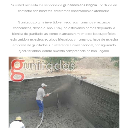
Si usted necesita los servicios de
gunitados en Ontígola
, no dude en
contactar con nosotros, estaremos encantados de atenderle.
Gunitados.org ha invertido en recursos humanos y recursos
económicos, desde el año 2004, he estos años hemos depurado la
técnica de gunitado, asi como el amaestramiento de las superficies,
esto unido a nuestros equipos tñecnicos y humanos, hace de nuestra
empresa de gunitados, un referente a nivel nacional, consiguiendo
ejecutar obras, donde nuestra competencia no han llegado.