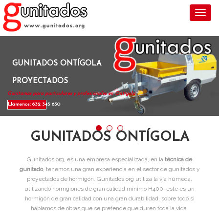
Toggl
GUNITADOS ONTÍGOLA
PROYECTADOS
Gunitamos para particulares y profesionales en Ontígola .
Llamenos: 632 345 850
GUNITADOS ONTÍGOLA
Gunitados.org, es una empresa especializada, en la
técnica de
gunitado
, tenemos una gran experiencia en el sector de gunitados y
proyectados de hormigón. Gunitados.org utiliza la vía húmeda,
utilizando hormgiones de gran calidad mínimo H400, este es un
hormigón de gran calidad con una gran durabilidad, sobre todo si
hablamos de obras que se pretende que duren toda la vida.