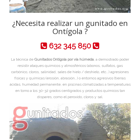
¿Necesita realizar un gunitado en
Ontígola ?
632 345 850
La técnica de
Gunitados Ontígola por vía húmeda
, a demostrado poder
resistir ataques químicos y atmosféricos (abonos, sulfatos, gas
carbónico, cloros, salinidad, sales de hielo / deshielo, etc…) agresiones
físicas y químicas (erosión, abrasión…) o entornos agresivos (tierras
ácidas, humedad permanente, en piscinas climatizadas a temperaturas
en torno a los 30-32 grados centigrados y productos químicos tan
dispares, como el peroxido, cloros y sal.