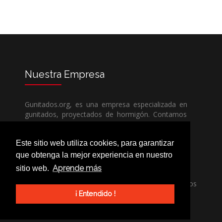
Nuestra
Empresa
Gunitados.org, es una empresa especializada en
gunitados, proyectados de hormigón. Contamos
con todos los medios humanos y técnicos, para
poder dar un servicio de calidad a un precio sin
Este sitio web utiliza cookies, para garantizar
competencia.
que obtenga la mejor experiencia en nuestro
Aprende más
sitio web.
Si necesita una empresa de gunitados, no dude
en llamarnos, nuestros técnicos estran encantados
de poder ayudarle, ya sea usted particular o
¡ Entendido !
profesional.