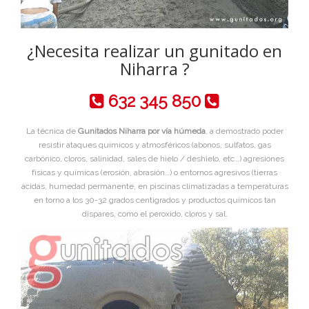
¿Necesita realizar un gunitado en
Niharra ?
632 345 850
La técnica de
Gunitados Niharra por vía húmeda
, a demostrado poder
resistir ataques químicos y atmosféricos (abonos, sulfatos, gas
carbónico, cloros, salinidad, sales de hielo / deshielo, etc…) agresiones
físicas y químicas (erosión, abrasión…) o entornos agresivos (tierras
ácidas, humedad permanente, en piscinas climatizadas a temperaturas
en torno a los 30-32 grados centigrados y productos químicos tan
dispares, como el peroxido, cloros y sal.