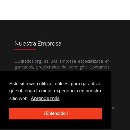
Nuestra
Empresa
Gunitados.org, es una empresa especializada en
gunitados, proyectados de hormigón. Contamos
con todos los medios humanos y técnicos, para
poder dar un servicio de calidad a un precio sin
Este sitio web utiliza cookies, para garantizar
competencia.
que obtenga la mejor experiencia en nuestro
Aprende más
sitio web.
Si necesita una empresa de gunitados, no dude
en llamarnos, nuestros técnicos estran encantados
de poder ayudarle, ya sea usted particular o
¡ Entendido !
profesional.