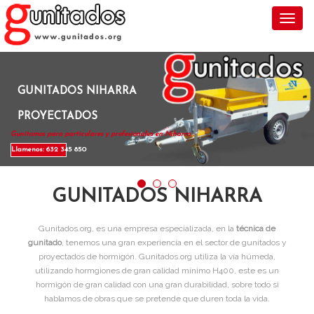
Toggl
GUNITADOS NIHARRA
PROYECTADOS
Gunitamos para particulares y profesionales en Niharra .
Llamenos: 632 345 850
GUNITADOS NIHARRA
Gunitados.org, es una empresa especializada, en la
técnica de
gunitado
, tenemos una gran experiencia en el sector de gunitados y
proyectados de hormigón. Gunitados.org utiliza la vía húmeda,
utilizando hormgiones de gran calidad mínimo H400, este es un
hormigón de gran calidad con una gran durabilidad, sobre todo si
hablamos de obras que se pretende que duren toda la vida.