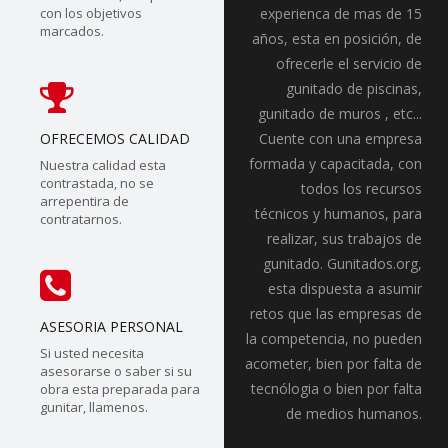
con los objetivos
experienca de mas de 15
marcados.
años, esta en posición, de
ofrecerle el servicio de
gunitado de piscinas,
gunitado de muros , etc...
OFRECEMOS CALIDAD
Cuente con una empresa
formada y capacitada, con
Nuestra calidad esta
contrastada, no se
todos los recursos
arrepentira de
técnicos y humanos, para
contratarnos.
realizar, sus trabajos de
gunitado. Gunitados.org,
esta dispuesta a asumir
retos que las empresas de
ASESORIA PERSONAL
la competencia, no pueden
Si usted necesita
acometer, bien por falta de
asesorarse o saber si su
tecnólogia o bien por falta
obra esta preparada para
gunitar, llamenos.
de medios humanos.