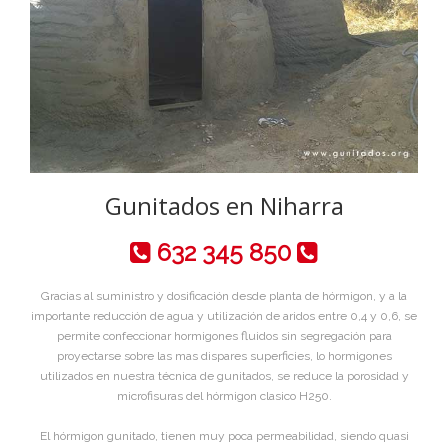
Gunitados en Niharra
632 345 850
Gracias al suministro y dosificación desde planta de hórmigon, y a la
importante reducción de agua y utilización de aridos entre 0,4 y 0,6, se
permite confeccionar hormigones fluidos sin segregación para
proyectarse sobre las mas dispares superficies, lo hormigones
utilizados en nuestra técnica de gunitados, se reduce la porosidad y
microfisuras del hórmigon clasico H250.
El hórmigon gunitado, tienen muy poca permeabilidad, siendo quasi