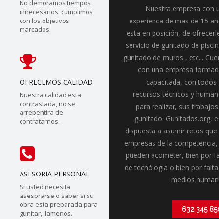
No demoramos tiempos
Nuestra empresa con 
innecesarios, cumplimos
con los objetivos
experienca de mas de 15 añ
marcados.
esta en posición, de ofrecerle
servicio de gunitado de piscin
gunitado de muros , etc... Cue
con una empresa formad
OFRECEMOS CALIDAD
capacitada, con todos 
recursos técnicos y human
Nuestra calidad esta
contrastada, no se
para realizar, sus trabajos
arrepentira de
gunitado. Gunitados.org, e
contratarnos.
dispuesta a asumir retos que 
empresas de la competencia,
pueden acometer, bien por fa
de tecnólogia o bien por falta
ASESORIA PERSONAL
medios human
Si usted necesita
asesorarse o saber si su
obra esta preparada para
632 345 85
gunitar, llamenos.