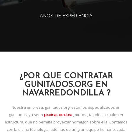
AÑOS DE EXPERIENCIA
¿POR QUE CONTRATAR
GUNITADOS.ORG EN
NAVARREDONDILLA ?
Nuestra empresa, gunitados.org, estamos especializados en
gunitados, ya sean
, muros , taludes o cualquier
piscinas de obra
estructura, que no permita proyectar hormigon sobre ella. Contamos
con la ultima técnologia, adémas de un gran equipo humano, cada