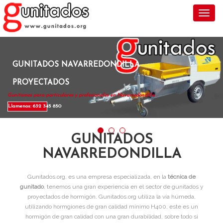
Toggl
GUNITADOS NAVARREDONDILLA
PROYECTADOS
Gunitamos para particulares y profesionales en Navarredondilla .
Llamenos: 632 345 850
GUNITADOS
NAVARREDONDILLA
Gunitados.org, es una empresa especializada, en la
técnica de
gunitado
, tenemos una gran experiencia en el sector de gunitados y
proyectados de hormigón. Gunitados.org utiliza la vía húmeda,
utilizando hormgiones de gran calidad mínimo H400, este es un
hormigón de gran calidad con una gran durabilidad, sobre todo si