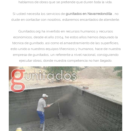
hablamos de obras que se pretende que duren toda la vida.
Si usted necesita los servicios de
gunitados en Navarredondilla
, no
dude en contactar con nosotros, estaremos encantados de atenderle.
Gunitados.org ha invertido en recursos humanos y recursos
económicos, desde el año 2004, he estos años hemos depurado la
técnica de gunitado, asi como el amaestramiento de las superficies,
esto unido a nuestros equipos tñecnicos y humanos, hace de nuestra
empresa de gunitados, un referente a nivel nacional, consiguiendo
ejecutar obras, donde nuestra competencia no han llegado.