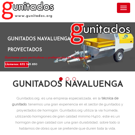
Toggl
GUNITADOS NAVALUENGA
PROYECTADOS
Gunitamos para particulares y profesionales en Navaluenga .
Llamenos: 632 345 850
GUNITADOS NAVALUENGA
Gunitados.org, es una empresa especializada, en la
técnica de
gunitado
, tenemos una gran experiencia en el sector de gunitados y
proyectados de hormigón. Gunitados.org utiliza la vía húmeda,
utilizando hormgiones de gran calidad mínimo H400, este es un
hormigón de gran calidad con una gran durabilidad, sobre todo si
hablamos de obras que se pretende que duren toda la vida.