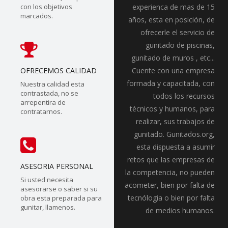
con los objetivos
experienca de mas de 15
marcados.
años, esta en posición, de
ofrecerle el servicio de
gunitado de piscinas,
gunitado de muros , etc...
OFRECEMOS CALIDAD
Cuente con una empresa
formada y capacitada, con
Nuestra calidad esta
contrastada, no se
todos los recursos
arrepentira de
técnicos y humanos, para
contratarnos.
realizar, sus trabajos de
gunitado. Gunitados.org,
esta dispuesta a asumir
retos que las empresas de
ASESORIA PERSONAL
la competencia, no pueden
Si usted necesita
acometer, bien por falta de
asesorarse o saber si su
tecnólogia o bien por falta
obra esta preparada para
gunitar, llamenos.
de medios humanos.