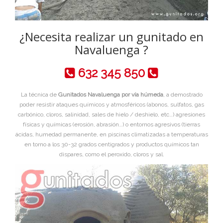
¿Necesita realizar un gunitado en
Navaluenga ?
632 345 850
La técnica de
Gunitados Navaluenga por vía húmeda
, a demostrado
poder resistir ataques químicos y atmosféricos (abonos, sulfatos, gas
carbónico, cloros, salinidad, sales de hielo / deshielo, etc…) agresiones
físicas y químicas (erosión, abrasión…) o entornos agresivos (tierras
ácidas, humedad permanente, en piscinas climatizadas a temperaturas
en torno a los 30-32 grados centigrados y productos químicos tan
dispares, como el peroxido, cloros y sal.