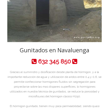
Gunitados en Navaluenga
632 345 850
Gracias al suministro y dosificación desde planta de hórmigon, y a la
importante reducción de agua y utilización de aridos entre 0,4 y 0,6, se
permite confeccionar hormigones fluidos sin segregación para
proyectarse sobre las mas dispares superficies, lo hormigones
utilizados en nuestra técnica de gunitados, se reduce la porosidad y
microfisuras del hórmigon clasico H250.
El hórmigon gunitado, tienen muy poca permeabilidad, siendo quasi