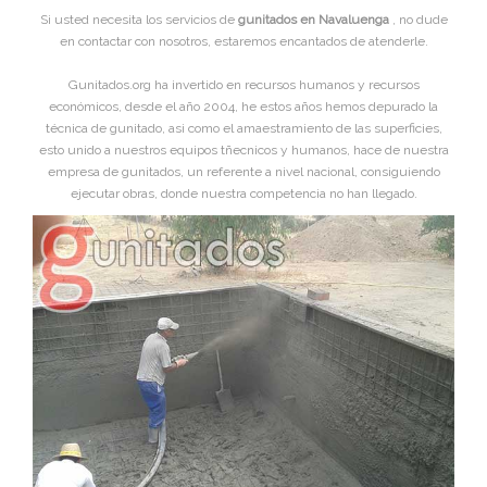
Si usted necesita los servicios de
gunitados en Navaluenga
, no dude
en contactar con nosotros, estaremos encantados de atenderle.
Gunitados.org ha invertido en recursos humanos y recursos
económicos, desde el año 2004, he estos años hemos depurado la
técnica de gunitado, asi como el amaestramiento de las superficies,
esto unido a nuestros equipos tñecnicos y humanos, hace de nuestra
empresa de gunitados, un referente a nivel nacional, consiguiendo
ejecutar obras, donde nuestra competencia no han llegado.