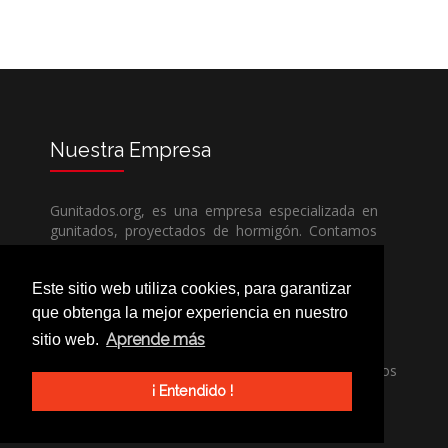
Nuestra
Empresa
Gunitados.org, es una empresa especializada en
gunitados, proyectados de hormigón. Contamos
con todos los medios humanos y técnicos, para
poder dar un servicio de calidad a un precio sin
Este sitio web utiliza cookies, para garantizar
competencia.
que obtenga la mejor experiencia en nuestro
Aprende más
sitio web.
Si necesita una empresa de gunitados, no dude
en llamarnos, nuestros técnicos estran encantados
de poder ayudarle, ya sea usted particular o
¡ Entendido !
profesional.