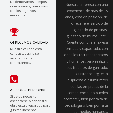
No demoramos tiempos
Nuestra empresa con una
innecesarios, cumplimos
con los objetivos
experienca de mas de 15
marcados.
años, esta en posición, de
ofrecerle el servicio de
gunitado de piscinas,
gunitado de muros , etc...
OFRECEMOS CALIDAD
Cuente con una empresa
formada y capacitada, con
Nuestra calidad esta
contrastada, no se
todos los recursos técnicos
arrepentira de
y humanos, para realizar,
contratarnos.
sus trabajos de gunitado.
Gunitados.org, esta
dispuesta a asumir retos
que las empresas de la
ASESORIA PERSONAL
competencia, no pueden
Si usted necesita
acometer, bien por falta de
asesorarse o saber si su
tecnólogia o bien por falta
obra esta preparada para
gunitar, llamenos.
de medios humanos.