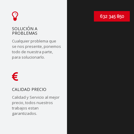
632 345 850
SOLUCIÓN A
PROBLEMAS
Cualquier problema que
se nos presente, ponemos
todo de nuestra parte,
para solucionarlo.
CALIDAD PRECIO
Calidad y Servicio al mejor
precio, todos nuestros
trabajos estan
garantizados.