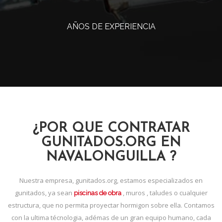
AÑOS DE EXPERIENCIA
¿POR QUE CONTRATAR
GUNITADOS.ORG EN
NAVALONGUILLA ?
Nuestra empresa, gunitados.org, estamos especializados en
gunitados, ya sean
, muros , taludes o cualquier
piscinas de obra
estructura, que no permita proyectar hormigon sobre ella. Contamos
con la ultima técnologia, adémas de un gran equipo humano, cada