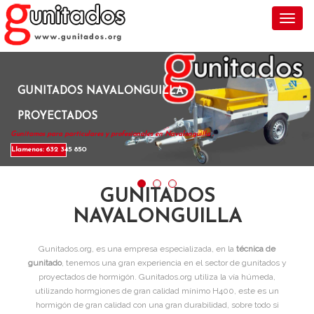
Toggl
GUNITADOS NAVALONGUILLA
PROYECTADOS
Gunitamos para particulares y profesionales en Navalonguilla .
Llamenos: 632 345 850
GUNITADOS
NAVALONGUILLA
Gunitados.org, es una empresa especializada, en la
técnica de
gunitado
, tenemos una gran experiencia en el sector de gunitados y
proyectados de hormigón. Gunitados.org utiliza la vía húmeda,
utilizando hormgiones de gran calidad mínimo H400, este es un
hormigón de gran calidad con una gran durabilidad, sobre todo si