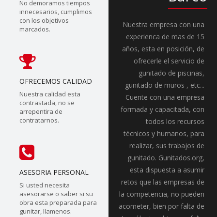
No demoramos tiempos
innecesarios, cumplimos
con los objetivos
Nuestra empresa con una
marcados.
experienca de mas de 15
años, esta en posición, de
ofrecerle el servicio de
gunitado de piscinas,
OFRECEMOS CALIDAD
gunitado de muros , etc...
Nuestra calidad esta
Cuente con una empresa
contrastada, no se
formada y capacitada, con
arrepentira de
contratarnos.
todos los recursos
técnicos y humanos, para
realizar, sus trabajos de
gunitado. Gunitados.org,
esta dispuesta a asumir
ASESORIA PERSONAL
retos que las empresas de
Si usted necesita
asesorarse o saber si su
la competencia, no pueden
obra esta preparada para
acometer, bien por falta de
gunitar, llamenos.