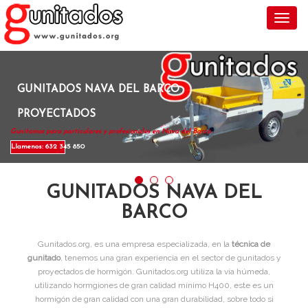
Toggl
GUNITADOS NAVA DEL BARCO
PROYECTADOS
Gunitamos para particulares y profesionales en Nava del Barco .
Llamenos: 632 345 850
GUNITADOS NAVA DEL
BARCO
Gunitados.org, es una empresa especializada, en la
técnica de
gunitado
, tenemos una gran experiencia en el sector de gunitados y
proyectados de hormigón. Gunitados.org utiliza la vía húmeda,
utilizando hormgiones de gran calidad mínimo H400, este es un
hormigón de gran calidad con una gran durabilidad, sobre todo si