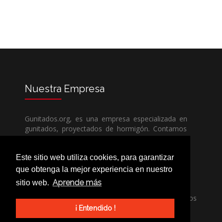
Nuestra
Empresa
Gunitados.org, es una empresa especializada en
gunitados, proyectados de hormigón. Contamos
con todos los medios humanos y técnicos, para
poder dar un servicio de calidad a un precio sin
Este sitio web utiliza cookies, para garantizar
competencia.
que obtenga la mejor experiencia en nuestro
Aprende más
sitio web.
Si necesita una empresa de gunitados, no dude
en llamarnos, nuestros técnicos estran encantados
de poder ayudarle, ya sea usted particular o
¡ Entendido !
profesional.