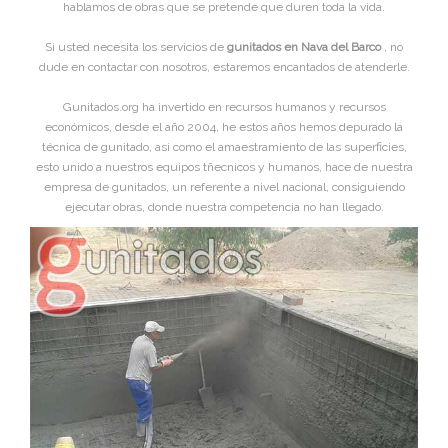
hablamos de obras que se pretende que duren toda la vida.
Si usted necesita los servicios de
gunitados en Nava del Barco
, no
dude en contactar con nosotros, estaremos encantados de atenderle.
Gunitados.org ha invertido en recursos humanos y recursos
económicos, desde el año 2004, he estos años hemos depurado la
técnica de gunitado, asi como el amaestramiento de las superficies,
esto unido a nuestros equipos tñecnicos y humanos, hace de nuestra
empresa de gunitados, un referente a nivel nacional, consiguiendo
ejecutar obras, donde nuestra competencia no han llegado.