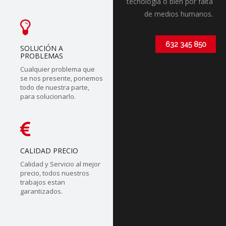
tecnólogia o bien por falta
de medios humanos.
632 345 850
SOLUCIÓN A
PROBLEMAS
Cualquier problema que
se nos presente, ponemos
todo de nuestra parte,
para solucionarlo.
CALIDAD PRECIO
Calidad y Servicio al mejor
precio, todos nuestros
trabajos estan
garantizados.