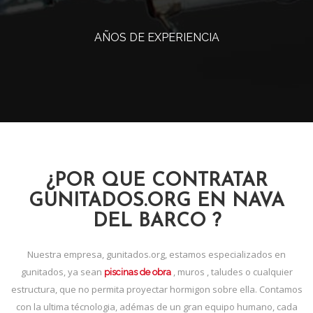
AÑOS DE EXPERIENCIA
¿POR QUE CONTRATAR
GUNITADOS.ORG EN NAVA
DEL BARCO ?
Nuestra empresa, gunitados.org, estamos especializados en
gunitados, ya sean
, muros , taludes o cualquier
piscinas de obra
estructura, que no permita proyectar hormigon sobre ella. Contamos
con la ultima técnologia, adémas de un gran equipo humano, cada