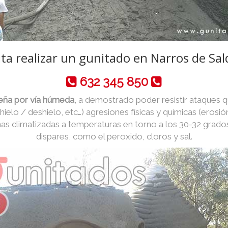
ta realizar un gunitado en Narros de Sa
632 345 850
eña por vía húmeda
, a demostrado poder resistir ataques q
 hielo / deshielo, etc…) agresiones físicas y químicas (erosió
as climatizadas a temperaturas en torno a los 30-32 grado
dispares, como el peroxido, cloros y sal.