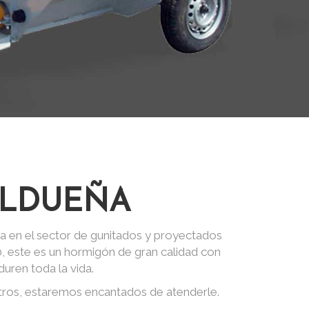
ALDUEÑA
a en el sector de gunitados y proyectados
0, este es un hormigón de gran calidad con
uren toda la vida.
tros, estaremos encantados de atenderle.