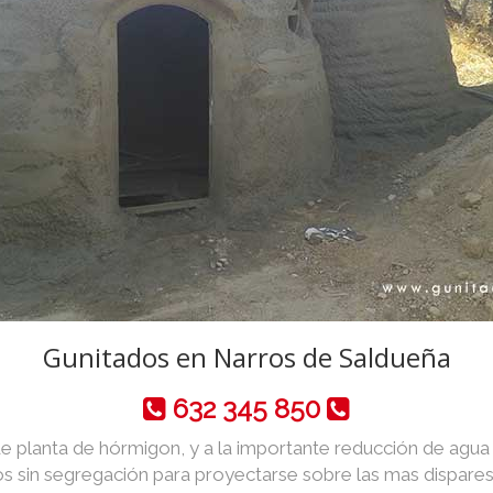
Gunitados en Narros de Saldueña
632 345 850
de planta de hórmigon, y a la importante reducción de agua y 
 sin segregación para proyectarse sobre las mas dispares 