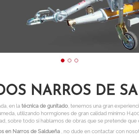
DOS NARROS DE S
da, en la
técnica de gunitado
, tenemos una gran experienci
 húmeda, utilizando hormgiones de gran calidad mínimo H40
dad, sobre todo si hablamos de obras que se pretende que d
os en Narros de Saldueña
, no dude en contactar con noso