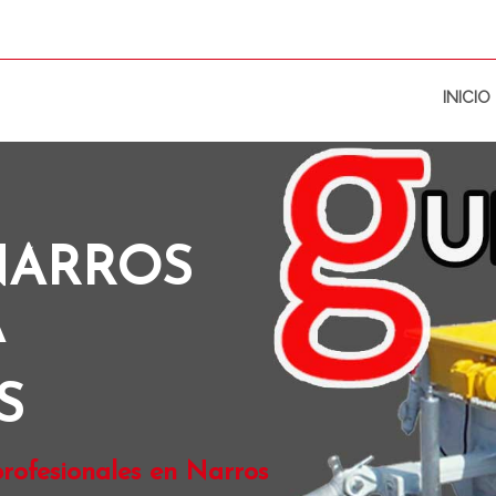
INICIO
NARROS
A
S
rofesionales en Narros