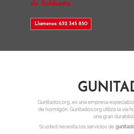
de Saldueña .
Llamenos: 632 345 850
GUNITA
Gunitados.org, es una empresa especializa
de hormigón. Gunitados.org utiliza la vía
una gran durabili
Si usted necesita los servicios de
gunitad