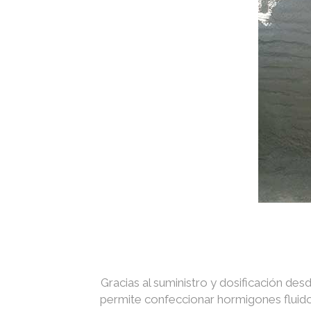
Gracias al suministro y dosificación des
permite confeccionar hormigones fluidos