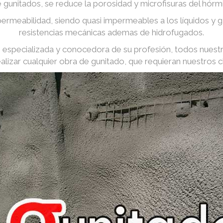
e gunitados, se reduce la porosidad y microfisuras del hórm
ermeabilidad, siendo quasi impermeables a los líquidos y
resistencias mecánicas ademas de hidrofugados.
especializada y conocedora de su profesión, todos nuest
ealizar cualquier obra de gunitado, que requieran nuestros cl