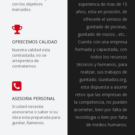
con los objetivos
experienca de mas de 15
marcados.
años, esta en posición, de
ofrecerle el servicio de
gunitado de piscinas,
gunitado de muros , etc...
OFRECEMOS CALIDAD
Cuente con una empresa
formada y capacitada, con
Nuestra calidad esta
contrastada, no se
todos los recursos
arrepentira de
técnicos y humanos, para
contratarnos.
realizar, sus trabajos de
gunitado. Gunitados.org,
esta dispuesta a asumir
retos que las empresas de
ASESORIA PERSONAL
la competencia, no pueden
Si usted necesita
acometer, bien por falta de
asesorarse o saber si su
tecnólogia o bien por falta
obra esta preparada para
gunitar, llamenos.
de medios humanos.