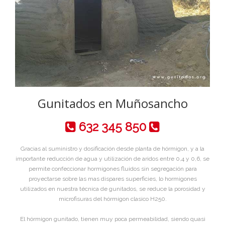
Gunitados en Muñosancho
632 345 850
Gracias al suministro y dosificación desde planta de hórmigon, y a la
importante reducción de agua y utilización de aridos entre 0,4 y 0,6, se
permite confeccionar hormigones fluidos sin segregación para
proyectarse sobre las mas dispares superficies, lo hormigones
utilizados en nuestra técnica de gunitados, se reduce la porosidad y
microfisuras del hórmigon clasico H250.
El hórmigon gunitado, tienen muy poca permeabilidad, siendo quasi