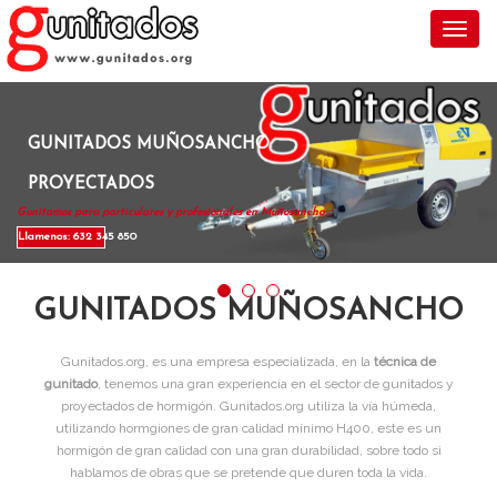
Toggl
GUNITADOS MUÑOSANCHO
PROYECTADOS
Gunitamos para particulares y profesionales en Muñosancho .
Llamenos: 632 345 850
GUNITADOS MUÑOSANCHO
Gunitados.org, es una empresa especializada, en la
técnica de
gunitado
, tenemos una gran experiencia en el sector de gunitados y
proyectados de hormigón. Gunitados.org utiliza la vía húmeda,
utilizando hormgiones de gran calidad mínimo H400, este es un
hormigón de gran calidad con una gran durabilidad, sobre todo si
hablamos de obras que se pretende que duren toda la vida.