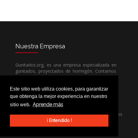
Nuestra
Empresa
Gunitados.org, es una empresa especializada en
gunitados, proyectados de hormigón. Contamos
con todos los medios humanos y técnicos, para
poder dar un servicio de calidad a un precio sin
Este sitio web utiliza cookies, para garantizar
competencia.
que obtenga la mejor experiencia en nuestro
Aprende más
sitio web.
Si necesita una empresa de gunitados, no dude
en llamarnos, nuestros técnicos estran encantados
de poder ayudarle, ya sea usted particular o
¡ Entendido !
profesional.