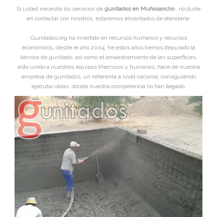
Si usted necesita los servicios de
gunitados en Muñosancho
, no dude
en contactar con nosotros, estaremos encantados de atenderle.
Gunitados.org ha invertido en recursos humanos y recursos
económicos, desde el año 2004, he estos años hemos depurado la
técnica de gunitado, asi como el amaestramiento de las superficies,
esto unido a nuestros equipos tñecnicos y humanos, hace de nuestra
empresa de gunitados, un referente a nivel nacional, consiguiendo
ejecutar obras, donde nuestra competencia no han llegado.