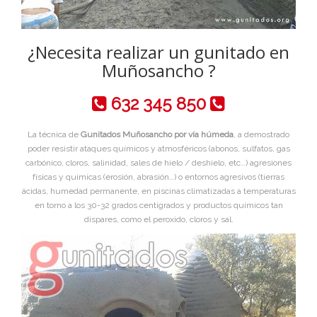
¿Necesita realizar un gunitado en
Muñosancho ?
632 345 850
La técnica de
Gunitados Muñosancho por vía húmeda
, a demostrado
poder resistir ataques químicos y atmosféricos (abonos, sulfatos, gas
carbónico, cloros, salinidad, sales de hielo / deshielo, etc…) agresiones
físicas y químicas (erosión, abrasión…) o entornos agresivos (tierras
ácidas, humedad permanente, en piscinas climatizadas a temperaturas
en torno a los 30-32 grados centigrados y productos químicos tan
dispares, como el peroxido, cloros y sal.