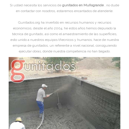
Si usted necesita los servicios de
gunitados en Muñogrande
, no dude
en contactar con nosotros, estaremos encantados de atenderle.
Gunitados.org ha invertido en recursos humanos y recursos
económicos, desde el año 2004, he estos años hemos depurado la
técnica de gunitado, asi como el amaestramiento de las superficies,
esto unido a nuestros equipos tñecnicos y humanos, hace de nuestra
empresa de gunitados, un referente a nivel nacional, consiguiendo
ejecutar obras, donde nuestra competencia no han llegado.