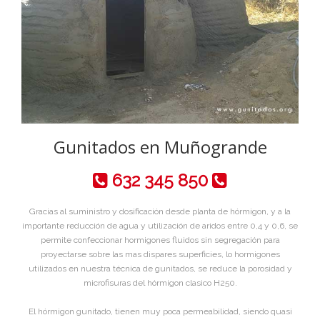
Gunitados en Muñogrande
632 345 850
Gracias al suministro y dosificación desde planta de hórmigon, y a la
importante reducción de agua y utilización de aridos entre 0,4 y 0,6, se
permite confeccionar hormigones fluidos sin segregación para
proyectarse sobre las mas dispares superficies, lo hormigones
utilizados en nuestra técnica de gunitados, se reduce la porosidad y
microfisuras del hórmigon clasico H250.
El hórmigon gunitado, tienen muy poca permeabilidad, siendo quasi