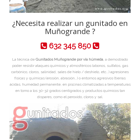
¿Necesita realizar un gunitado en
Muñogrande ?
632 345 850
La técnica de
Gunitados Muñogrande por vía húmeda
, a demostrado
poder resistir ataques químicos y atmosféricos (abonos, sulfatos, gas
carbónico, cloros, salinidad, sales de hielo / deshielo, etc…) agresiones
físicas y químicas (erosión, abrasión…) o entornos agresivos (tierras
ácidas, humedad permanente, en piscinas climatizadas a temperaturas
en torno a los 30-32 grados centigrados y productos químicos tan
dispares, como el peroxido, cloros y sal.