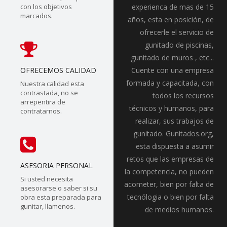
con los objetivos
experienca de mas de 15
marcados.
años, esta en posición, de
ofrecerle el servicio de
gunitado de piscinas,
gunitado de muros , etc...
OFRECEMOS CALIDAD
Cuente con una empresa
formada y capacitada, con
Nuestra calidad esta
contrastada, no se
todos los recursos
arrepentira de
técnicos y humanos, para
contratarnos.
realizar, sus trabajos de
gunitado. Gunitados.org,
esta dispuesta a asumir
retos que las empresas de
ASESORIA PERSONAL
la competencia, no pueden
Si usted necesita
acometer, bien por falta de
asesorarse o saber si su
tecnólogia o bien por falta
obra esta preparada para
gunitar, llamenos.
de medios humanos.