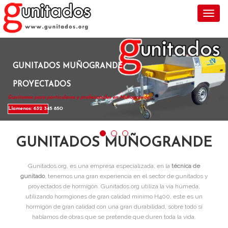
Toggl
GUNITADOS MUÑOGRANDE
PROYECTADOS
Gunitamos para particulares y profesionales en Muñogrande .
Llamenos: 632 345 850
GUNITADOS MUÑOGRANDE
Gunitados.org, es una empresa especializada, en la
técnica de
gunitado
, tenemos una gran experiencia en el sector de gunitados y
proyectados de hormigón. Gunitados.org utiliza la vía húmeda,
utilizando hormgiones de gran calidad mínimo H400, este es un
hormigón de gran calidad con una gran durabilidad, sobre todo si
hablamos de obras que se pretende que duren toda la vida.