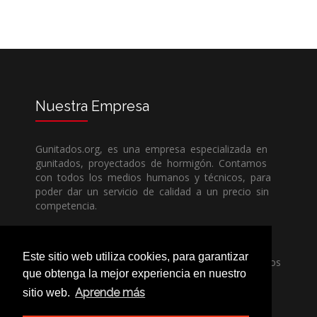
Nuestra
Empresa
Gunitados.org, es una empresa especializada en
gunitados, proyectados de hormigón. Contamos
con todos los medios humanos y técnicos, para
poder dar un servicio de calidad a un precio sin
competencia.
Si necesita una empresa de gunitados, no dude
Este sitio web utiliza cookies, para garantizar
en llamarnos, nuestros técnicos estran encantados
que obtenga la mejor experiencia en nuestro
de poder ayudarle, ya sea usted particular o
profesional.
Aprende más
sitio web.