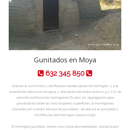
Gunitados en Moya
632 345 850
Gracias al suministro y dosificación desde planta de hórmigon, y a la
importante reducción de agua y utilización de aridos entre 0,4 y 0,6, se
permite confeccionar hormigones fluidos sin segregación para
proyectarse sobre las mas dispares superficies, lo hormigones
utilizados en nuestra técnica de gunitados, se reduce la porosidad y
microfisuras del hórmigon clasico H250.
El hórmigon gunitado, tienen muy poca permeabilidad, siendo quasi