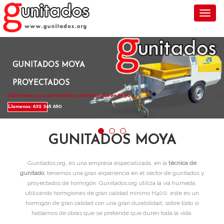
Toggl
GUNITADOS MOYA
PROYECTADOS
Gunitamos para particulares y profesionales en Moya .
Llamenos: 632 345 850
GUNITADOS MOYA
Gunitados.org, es una empresa especializada, en la
técnica de
gunitado
, tenemos una gran experiencia en el sector de gunitados y
proyectados de hormigón. Gunitados.org utiliza la vía húmeda,
utilizando hormgiones de gran calidad mínimo H400, este es un
hormigón de gran calidad con una gran durabilidad, sobre todo si
hablamos de obras que se pretende que duren toda la vida.