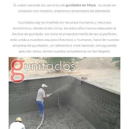
Si usted necesita los servicios de
gunitados en Moya
, no dude en
contactar con nosotros, estaremos encantados de atenderle.
Gunitados.org ha invertido en recursos humanos y recursos
económicos, desde el año 2004, he estos años hemos depurado la
técnica de gunitado, asi como el amaestramiento de las superficies,
esto unido a nuestros equipos tñecnicos y humanos, hace de nuestra
empresa de gunitados, un referente a nivel nacional, consiguiendo
ejecutar obras, donde nuestra competencia no han llegado.