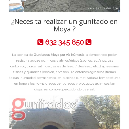
¿Necesita realizar un gunitado en
Moya ?
632 345 850
La técnica de
Gunitados Moya por vía húmeda
, a demostrado poder
resistir ataques químicos y atmosféricos (abonos, sulfatos, gas
carbónico, cloros, salinidad, sales de hielo / deshielo, etc…) agresiones
físicas y químicas (erosión, abrasión…) o entornos agresivos (tierras
ácidas, humedad permanente, en piscinas climatizadas a temperaturas
en torno a los 30-32 grados centigrados y productos químicos tan
dispares, como el peroxido, cloros y sal.