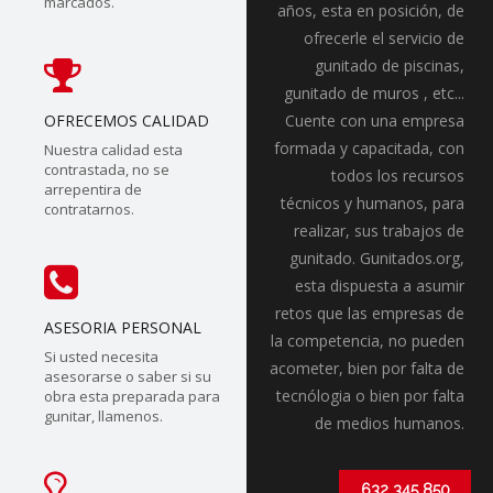
marcados.
años, esta en posición, de
ofrecerle el servicio de
gunitado de piscinas,
gunitado de muros , etc...
OFRECEMOS CALIDAD
Cuente con una empresa
formada y capacitada, con
Nuestra calidad esta
contrastada, no se
todos los recursos
arrepentira de
técnicos y humanos, para
contratarnos.
realizar, sus trabajos de
gunitado. Gunitados.org,
esta dispuesta a asumir
retos que las empresas de
ASESORIA PERSONAL
la competencia, no pueden
Si usted necesita
acometer, bien por falta de
asesorarse o saber si su
tecnólogia o bien por falta
obra esta preparada para
gunitar, llamenos.
de medios humanos.
632 345 850