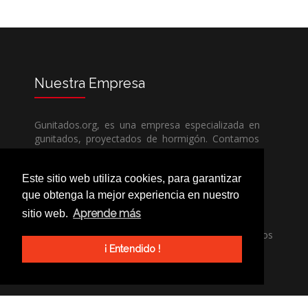
Nuestra
Empresa
Gunitados.org, es una empresa especializada en
gunitados, proyectados de hormigón. Contamos
con todos los medios humanos y técnicos, para
poder dar un servicio de calidad a un precio sin
Este sitio web utiliza cookies, para garantizar
competencia.
que obtenga la mejor experiencia en nuestro
Aprende más
sitio web.
Si necesita una empresa de gunitados, no dude
en llamarnos, nuestros técnicos estran encantados
de poder ayudarle, ya sea usted particular o
¡ Entendido !
profesional.