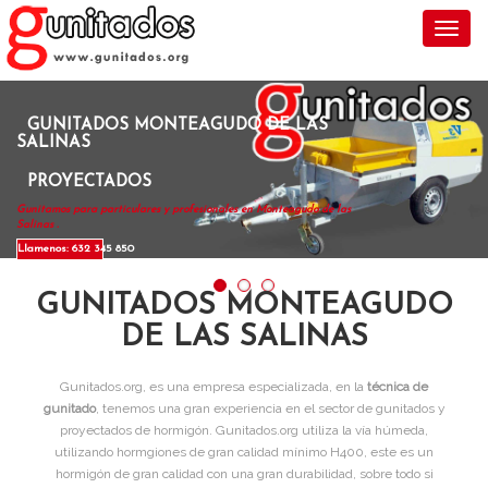
Toggl
GUNITADOS MONTEAGUDO DE LAS
SALINAS
PROYECTADOS
Gunitamos para particulares y profesionales en Monteagudo de las
Salinas .
Llamenos: 632 345 850
GUNITADOS MONTEAGUDO
DE LAS SALINAS
Gunitados.org, es una empresa especializada, en la
técnica de
gunitado
, tenemos una gran experiencia en el sector de gunitados y
proyectados de hormigón. Gunitados.org utiliza la vía húmeda,
utilizando hormgiones de gran calidad mínimo H400, este es un
hormigón de gran calidad con una gran durabilidad, sobre todo si