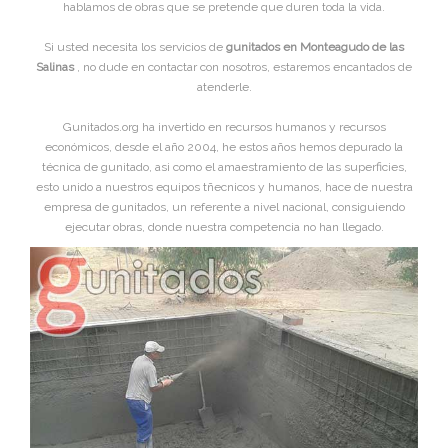
hablamos de obras que se pretende que duren toda la vida.
Si usted necesita los servicios de
gunitados en Monteagudo de las
Salinas
, no dude en contactar con nosotros, estaremos encantados de
atenderle.
Gunitados.org ha invertido en recursos humanos y recursos
económicos, desde el año 2004, he estos años hemos depurado la
técnica de gunitado, asi como el amaestramiento de las superficies,
esto unido a nuestros equipos tñecnicos y humanos, hace de nuestra
empresa de gunitados, un referente a nivel nacional, consiguiendo
ejecutar obras, donde nuestra competencia no han llegado.