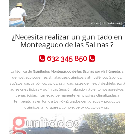
¿Necesita realizar un gunitado en
Monteagudo de las Salinas ?
632 345 850
La técnica de
Gunitados Monteagudo de las Salinas por vía húmeda
, a
demostrado poder resistir ataques químicos y atmosféricos (abonos,
sulfatos, gas carbónico, cloros, salinidad, sales de hielo / deshielo, etc…)
agresiones físicas y químicas (erosión, abrasión…) o entornos agresivos
(tierras ácidas, humedad permanente, en piscinas climatizadas a
temperaturas en torno a los 30-32 grados centigrados y productos
químicos tan dispares, como el peroxido, cloros y sal.