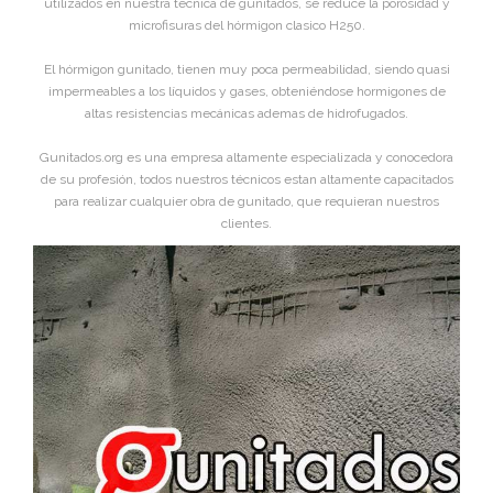
utilizados en nuestra técnica de gunitados, se reduce la porosidad y
microfisuras del hórmigon clasico H250.
El hórmigon gunitado, tienen muy poca permeabilidad, siendo quasi
impermeables a los líquidos y gases, obteniéndose hormigones de
altas resistencias mecánicas ademas de hidrofugados.
Gunitados.org es una empresa altamente especializada y conocedora
de su profesión, todos nuestros técnicos estan altamente capacitados
para realizar cualquier obra de gunitado, que requieran nuestros
clientes.