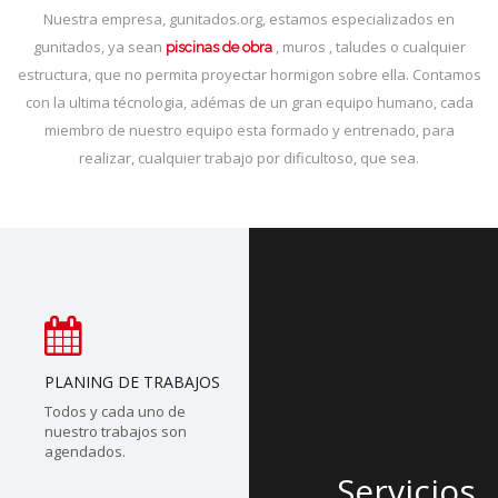
Nuestra empresa, gunitados.org, estamos especializados en
gunitados, ya sean
, muros , taludes o cualquier
piscinas de obra
estructura, que no permita proyectar hormigon sobre ella. Contamos
con la ultima técnologia, adémas de un gran equipo humano, cada
miembro de nuestro equipo esta formado y entrenado, para
realizar, cualquier trabajo por dificultoso, que sea.
PLANING DE TRABAJOS
Todos y cada uno de
nuestro trabajos son
agendados.
Servicios