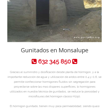
Gunitados en Monsalupe
632 345 850
Gracias al suministro y dosificación desde planta de hórmigon, y a la
importante reducción de agua y utilización de aridos entre 0,4 y 0,6, se
permite confeccionar hormigones fluidos sin segregación para
proyectarse sobre las mas dispares superficies, lo hormigones
utilizados en nuestra técnica de gunitados, se reduce la porosidad y
microfisuras del hórmigon clasico H250.
El hórmigon gunitado, tienen muy poca permeabilidad, siendo quasi