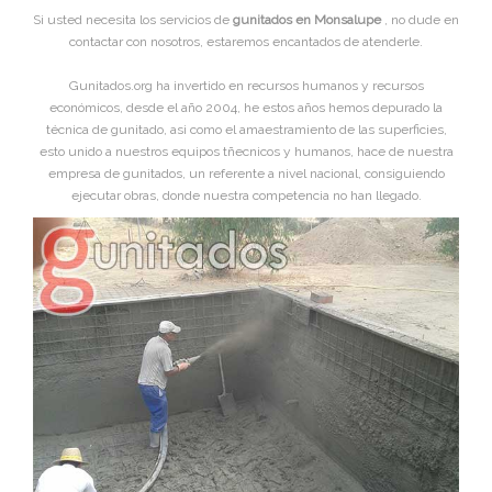
Si usted necesita los servicios de
gunitados en Monsalupe
, no dude en
contactar con nosotros, estaremos encantados de atenderle.
Gunitados.org ha invertido en recursos humanos y recursos
económicos, desde el año 2004, he estos años hemos depurado la
técnica de gunitado, asi como el amaestramiento de las superficies,
esto unido a nuestros equipos tñecnicos y humanos, hace de nuestra
empresa de gunitados, un referente a nivel nacional, consiguiendo
ejecutar obras, donde nuestra competencia no han llegado.