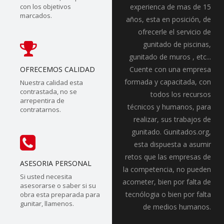
con los objetivos
experienca de mas de 15
marcados.
años, esta en posición, de
ofrecerle el servicio de
gunitado de piscinas,
gunitado de muros , etc...
OFRECEMOS CALIDAD
Cuente con una empresa
formada y capacitada, con
Nuestra calidad esta
contrastada, no se
todos los recursos
arrepentira de
técnicos y humanos, para
contratarnos.
realizar, sus trabajos de
gunitado. Gunitados.org,
esta dispuesta a asumir
retos que las empresas de
ASESORIA PERSONAL
la competencia, no pueden
Si usted necesita
acometer, bien por falta de
asesorarse o saber si su
tecnólogia o bien por falta
obra esta preparada para
gunitar, llamenos.
de medios humanos.