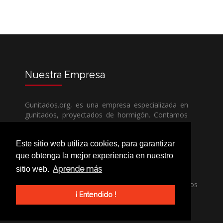
Nuestra
Empresa
Gunitados.org, es una empresa especializada en
gunitados, proyectados de hormigón. Contamos
con todos los medios humanos y técnicos, para
poder dar un servicio de calidad a un precio sin
Este sitio web utiliza cookies, para garantizar
competencia.
que obtenga la mejor experiencia en nuestro
Aprende más
sitio web.
Si necesita una empresa de gunitados, no dude
en llamarnos, nuestros técnicos estran encantados
de poder ayudarle, ya sea usted particular o
¡ Entendido !
profesional.