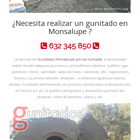
¿Necesita realizar un gunitado en
Monsalupe ?
632 345 850
La técnica de
Gunitados Monsalupe por vía húmeda
, a demostrado
poder resistir ataques químicos y atmosféricos (abonos, sulfatos, gas
carbónico, cloros, salinidad, sales de hielo / deshielo, etc…) agresiones
físicas y químicas (erosión, abrasión…) o entornos agresivos (tierras
ácidas, humedad permanente, en piscinas climatizadas a temperaturas
en torno a los 30-32 grados centigrados y productos químicos tan
dispares, como el peroxido, cloros y sal.