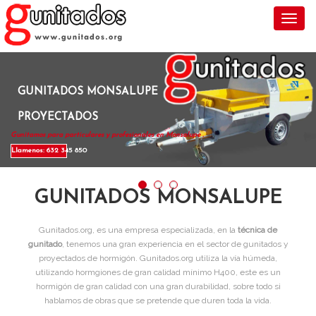
Toggl
GUNITADOS MONSALUPE
PROYECTADOS
Gunitamos para particulares y profesionales en Monsalupe .
Llamenos: 632 345 850
GUNITADOS MONSALUPE
Gunitados.org, es una empresa especializada, en la
técnica de
gunitado
, tenemos una gran experiencia en el sector de gunitados y
proyectados de hormigón. Gunitados.org utiliza la vía húmeda,
utilizando hormgiones de gran calidad mínimo H400, este es un
hormigón de gran calidad con una gran durabilidad, sobre todo si
hablamos de obras que se pretende que duren toda la vida.