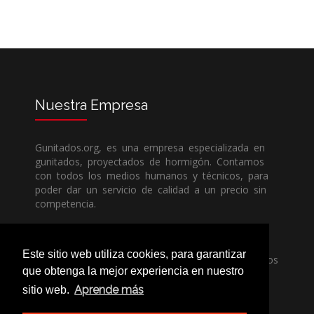
Nuestra
Empresa
Gunitados.org, es una empresa especializada en
gunitados, proyectados de hormigón. Contamos
con todos los medios humanos y técnicos, para
poder dar un servicio de calidad a un precio sin
competencia.
Si necesita una empresa de gunitados, no dude
Este sitio web utiliza cookies, para garantizar
en llamarnos, nuestros técnicos estran encantados
que obtenga la mejor experiencia en nuestro
de poder ayudarle, ya sea usted particular o
profesional.
Aprende más
sitio web.