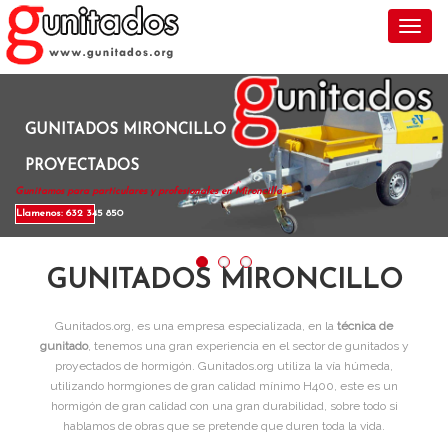
Toggl
GUNITADOS MIRONCILLO
PROYECTADOS
Gunitamos para particulares y profesionales en Mironcillo .
Llamenos: 632 345 850
GUNITADOS MIRONCILLO
Gunitados.org, es una empresa especializada, en la
técnica de
gunitado
, tenemos una gran experiencia en el sector de gunitados y
proyectados de hormigón. Gunitados.org utiliza la vía húmeda,
utilizando hormgiones de gran calidad mínimo H400, este es un
hormigón de gran calidad con una gran durabilidad, sobre todo si
hablamos de obras que se pretende que duren toda la vida.