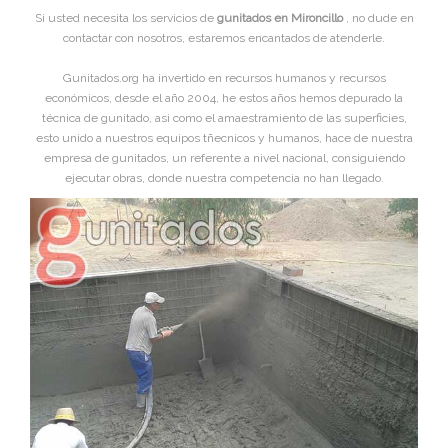
Si usted necesita los servicios de
gunitados en Mironcillo
, no dude en
contactar con nosotros, estaremos encantados de atenderle.
Gunitados.org ha invertido en recursos humanos y recursos
económicos, desde el año 2004, he estos años hemos depurado la
técnica de gunitado, asi como el amaestramiento de las superficies,
esto unido a nuestros equipos tñecnicos y humanos, hace de nuestra
empresa de gunitados, un referente a nivel nacional, consiguiendo
ejecutar obras, donde nuestra competencia no han llegado.