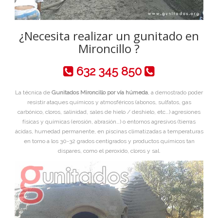
¿Necesita realizar un gunitado en
Mironcillo ?
632 345 850
La técnica de
Gunitados Mironcillo por vía húmeda
, a demostrado poder
resistir ataques químicos y atmosféricos (abonos, sulfatos, gas
carbónico, cloros, salinidad, sales de hielo / deshielo, etc…) agresiones
físicas y químicas (erosión, abrasión…) o entornos agresivos (tierras
ácidas, humedad permanente, en piscinas climatizadas a temperaturas
en torno a los 30-32 grados centigrados y productos químicos tan
dispares, como el peroxido, cloros y sal.