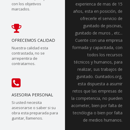
con los objetivos
experienca de mas de 15
marcados.
años, esta en posición, de
ofrecerle el servicio de
gunitado de piscinas,
gunitado de muros , etc...
OFRECEMOS CALIDAD
Cuente con una empresa
formada y capacitada, con
Nuestra calidad esta
contrastada, no se
todos los recursos
arrepentira de
técnicos y humanos, para
contratarnos.
realizar, sus trabajos de
gunitado. Gunitados.org,
esta dispuesta a asumir
retos que las empresas de
ASESORIA PERSONAL
la competencia, no pueden
Si usted necesita
acometer, bien por falta de
asesorarse o saber si su
tecnólogia o bien por falta
obra esta preparada para
gunitar, llamenos.
de medios humanos.