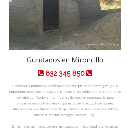
Gunitados en Mironcillo
632 345 850
Gracias al suministro y dosificación desde planta de hórmigon, y a la
importante reducción de agua y utilización de aridos entre 0,4 y 0,6, se
permite confeccionar hormigones fluidos sin segregación para
proyectarse sobre las mas dispares superficies, lo hormigones
utilizados en nuestra técnica de gunitados, se reduce la porosidad y
microfisuras del hórmigon clasico H250.
El hórmigon gunitado, tienen muy poca permeabilidad, siendo quasi