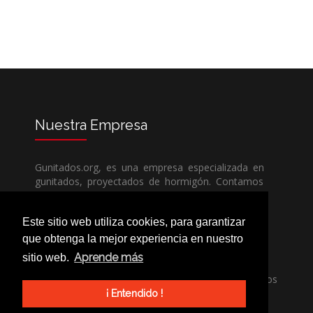
Nuestra
Empresa
Gunitados.org, es una empresa especializada en
gunitados, proyectados de hormigón. Contamos
con todos los medios humanos y técnicos, para
poder dar un servicio de calidad a un precio sin
Este sitio web utiliza cookies, para garantizar
competencia.
que obtenga la mejor experiencia en nuestro
Aprende más
sitio web.
Si necesita una empresa de gunitados, no dude
en llamarnos, nuestros técnicos estran encantados
de poder ayudarle, ya sea usted particular o
¡ Entendido !
profesional.