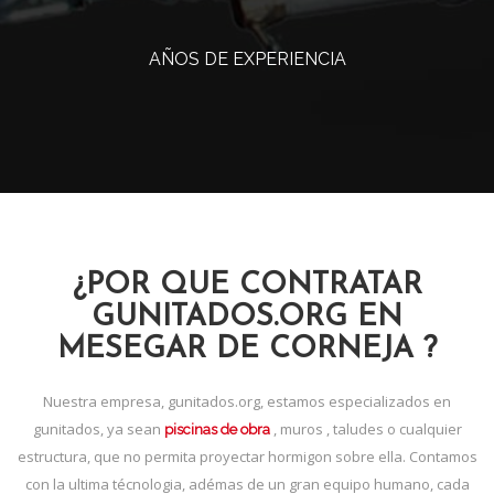
AÑOS DE EXPERIENCIA
¿POR QUE CONTRATAR
GUNITADOS.ORG EN
MESEGAR DE CORNEJA ?
Nuestra empresa, gunitados.org, estamos especializados en
gunitados, ya sean
, muros , taludes o cualquier
piscinas de obra
estructura, que no permita proyectar hormigon sobre ella. Contamos
con la ultima técnologia, adémas de un gran equipo humano, cada