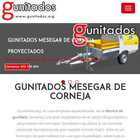
Toggl
GUNITADOS MESEGAR DE CORNEJA
PROYECTADOS
Gunitamos para particulares y profesionales en Mesegar de Corneja .
Llamenos: 632 345 850
GUNITADOS MESEGAR DE
CORNEJA
Gunitados.org, es una empresa especializada, en la
técnica de
gunitado
, tenemos una gran experiencia en el sector de gunitados y
proyectados de hormigón. Gunitados.org utiliza la vía húmeda,
utilizando hormgiones de gran calidad mínimo H400, este es un
hormigón de gran calidad con una gran durabilidad, sobre todo si