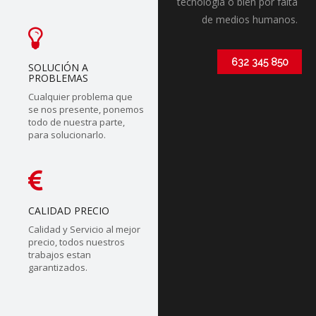
tecnólogia o bien por falta
de medios humanos.
632 345 850
SOLUCIÓN A
PROBLEMAS
Cualquier problema que
se nos presente, ponemos
todo de nuestra parte,
para solucionarlo.
CALIDAD PRECIO
Calidad y Servicio al mejor
precio, todos nuestros
trabajos estan
garantizados.