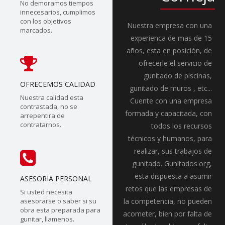
No demoramos tiempos
innecesarios, cumplimos
con los objetivos
Nuestra empresa con una
marcados.
experienca de mas de 15
años, esta en posición, de
ofrecerle el servicio de
gunitado de piscinas,
OFRECEMOS CALIDAD
gunitado de muros , etc...
Nuestra calidad esta
Cuente con una empresa
contrastada, no se
formada y capacitada, con
arrepentira de
contratarnos.
todos los recursos
técnicos y humanos, para
realizar, sus trabajos de
gunitado. Gunitados.org,
esta dispuesta a asumir
ASESORIA PERSONAL
retos que las empresas de
Si usted necesita
asesorarse o saber si su
la competencia, no pueden
obra esta preparada para
acometer, bien por falta de
gunitar, llamenos.