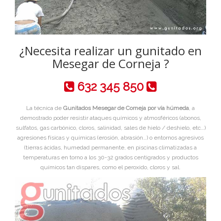
¿Necesita realizar un gunitado en
Mesegar de Corneja ?
632 345 850
La técnica de
Gunitados Mesegar de Corneja por vía húmeda
, a
demostrado poder resistir ataques químicos y atmosféricos (abonos,
sulfatos, gas carbónico, cloros, salinidad, sales de hielo / deshielo, etc…)
agresiones físicas y químicas (erosión, abrasión…) o entornos agresivos
(tierras ácidas, humedad permanente, en piscinas climatizadas a
temperaturas en torno a los 30-32 grados centigrados y productos
químicos tan dispares, como el peroxido, cloros y sal.