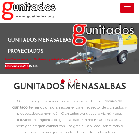
Toggl
GUNITADOS MENASALBAS
PROYECTADOS
Gunitamos para particulares y profesionales en Menasalbas .
Llamenos: 632 345 850
GUNITADOS MENASALBAS
Gunitados.org, es una empresa especializada, en la
técnica de
gunitado
, tenemos una gran experiencia en el sector de gunitados y
proyectados de hormigón. Gunitados.org utiliza la vía húmeda,
utilizando hormgiones de gran calidad mínimo H400, este es un
hormigón de gran calidad con una gran durabilidad, sobre todo si
hablamos de obras que se pretende que duren toda la vida.