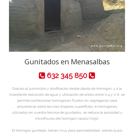
Gunitados en Menasalbas
632 345 850
Gracias al suministro y dosificación desde planta de hórmigon, y a la
importante reducción de agua y utilización de aridos entre 0,4 y 0,6, se
permite confeccionar hormigones fluidos sin segregación para
proyectarse sobre las mas dispares superficies, lo hormigones
utilizados en nuestra técnica de gunitados, se reduce la porosidad y
microfisuras del hórmigon clasico H250.
El hórmigon gunitado, tienen muy poca permeabilidad, siendo quasi