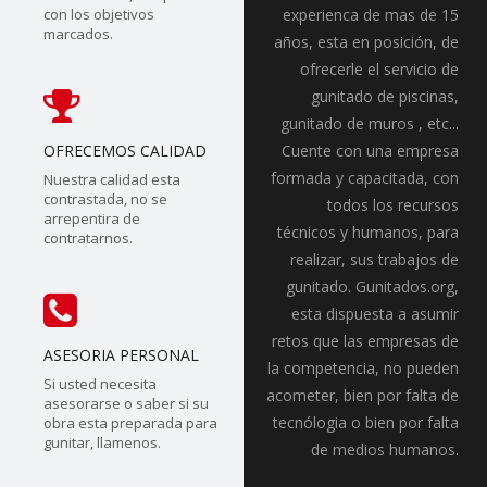
con los objetivos
experienca de mas de 15
marcados.
años, esta en posición, de
ofrecerle el servicio de
gunitado de piscinas,
gunitado de muros , etc...
OFRECEMOS CALIDAD
Cuente con una empresa
formada y capacitada, con
Nuestra calidad esta
contrastada, no se
todos los recursos
arrepentira de
técnicos y humanos, para
contratarnos.
realizar, sus trabajos de
gunitado. Gunitados.org,
esta dispuesta a asumir
retos que las empresas de
ASESORIA PERSONAL
la competencia, no pueden
Si usted necesita
acometer, bien por falta de
asesorarse o saber si su
tecnólogia o bien por falta
obra esta preparada para
gunitar, llamenos.
de medios humanos.