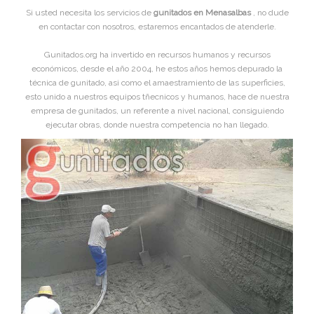
Si usted necesita los servicios de
gunitados en Menasalbas
, no dude
en contactar con nosotros, estaremos encantados de atenderle.
Gunitados.org ha invertido en recursos humanos y recursos
económicos, desde el año 2004, he estos años hemos depurado la
técnica de gunitado, asi como el amaestramiento de las superficies,
esto unido a nuestros equipos tñecnicos y humanos, hace de nuestra
empresa de gunitados, un referente a nivel nacional, consiguiendo
ejecutar obras, donde nuestra competencia no han llegado.