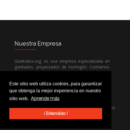
Nuestra
Empresa
Gunitados.org, es una empresa especializada en
gunitados, proyectados de hormigón. Contamos
con todos los medios humanos y técnicos, para
poder dar un servicio de calidad a un precio sin
Este sitio web utiliza cookies, para garantizar
competencia.
que obtenga la mejor experiencia en nuestro
Aprende más
sitio web.
Si necesita una empresa de gunitados, no dude
en llamarnos, nuestros técnicos estran encantados
de poder ayudarle, ya sea usted particular o
¡ Entendido !
profesional.