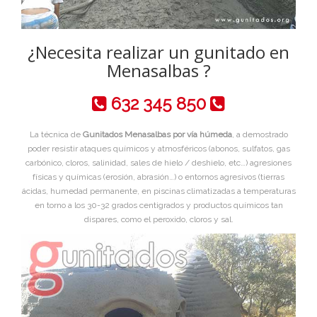
¿Necesita realizar un gunitado en
Menasalbas ?
632 345 850
La técnica de
Gunitados Menasalbas por vía húmeda
, a demostrado
poder resistir ataques químicos y atmosféricos (abonos, sulfatos, gas
carbónico, cloros, salinidad, sales de hielo / deshielo, etc…) agresiones
físicas y químicas (erosión, abrasión…) o entornos agresivos (tierras
ácidas, humedad permanente, en piscinas climatizadas a temperaturas
en torno a los 30-32 grados centigrados y productos químicos tan
dispares, como el peroxido, cloros y sal.