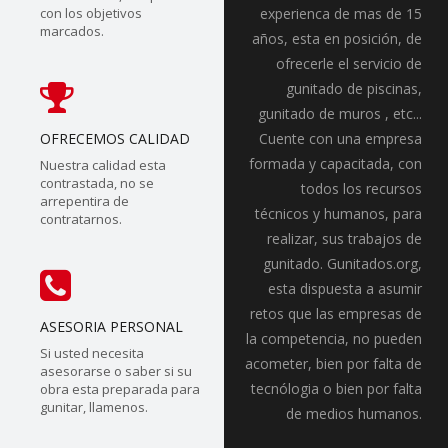
con los objetivos
experienca de mas de 15
marcados.
años, esta en posición, de
ofrecerle el servicio de
gunitado de piscinas,
gunitado de muros , etc...
OFRECEMOS CALIDAD
Cuente con una empresa
formada y capacitada, con
Nuestra calidad esta
contrastada, no se
todos los recursos
arrepentira de
técnicos y humanos, para
contratarnos.
realizar, sus trabajos de
gunitado. Gunitados.org,
esta dispuesta a asumir
retos que las empresas de
ASESORIA PERSONAL
la competencia, no pueden
Si usted necesita
acometer, bien por falta de
asesorarse o saber si su
tecnólogia o bien por falta
obra esta preparada para
gunitar, llamenos.
de medios humanos.