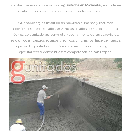
Si usted necesita los servicios de
gunitados en Mazarete
, no dude en
contactar con nosotros, estaremos encantados de atenderle.
Gunitados.org ha invertido en recursos humanos y recursos
económicos, desde el año 2004, he estos años hemos depurado la
técnica de gunitado, asi como el amaestramiento de las superficies,
esto unido a nuestros equipos tñecnicos y humanos, hace de nuestra
empresa de gunitados, un referente a nivel nacional, consiguiendo
ejecutar obras, donde nuestra competencia no han llegado.