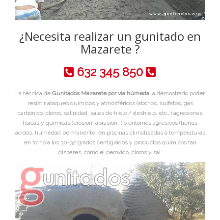
¿Necesita realizar un gunitado en
Mazarete ?
632 345 850
La técnica de
Gunitados Mazarete por vía húmeda
, a demostrado poder
resistir ataques químicos y atmosféricos (abonos, sulfatos, gas
carbónico, cloros, salinidad, sales de hielo / deshielo, etc…) agresiones
físicas y químicas (erosión, abrasión…) o entornos agresivos (tierras
ácidas, humedad permanente, en piscinas climatizadas a temperaturas
en torno a los 30-32 grados centigrados y productos químicos tan
dispares, como el peroxido, cloros y sal.