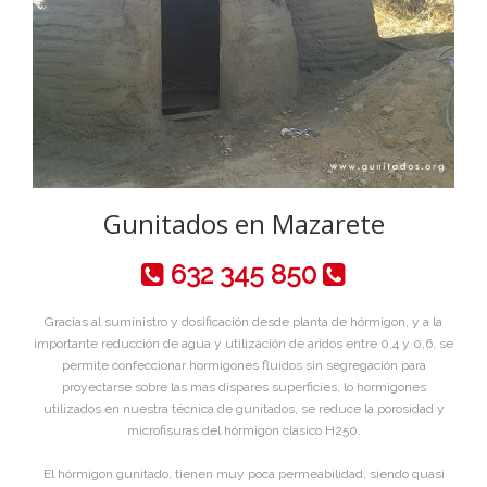
Gunitados en Mazarete
632 345 850
Gracias al suministro y dosificación desde planta de hórmigon, y a la
importante reducción de agua y utilización de aridos entre 0,4 y 0,6, se
permite confeccionar hormigones fluidos sin segregación para
proyectarse sobre las mas dispares superficies, lo hormigones
utilizados en nuestra técnica de gunitados, se reduce la porosidad y
microfisuras del hórmigon clasico H250.
El hórmigon gunitado, tienen muy poca permeabilidad, siendo quasi