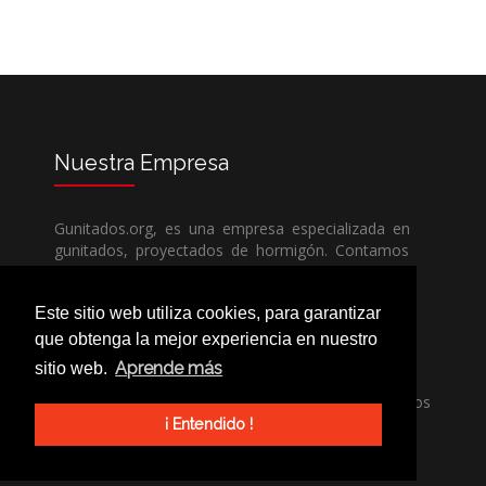
Nuestra
Empresa
Gunitados.org, es una empresa especializada en
gunitados, proyectados de hormigón. Contamos
con todos los medios humanos y técnicos, para
poder dar un servicio de calidad a un precio sin
Este sitio web utiliza cookies, para garantizar
competencia.
que obtenga la mejor experiencia en nuestro
Aprende más
sitio web.
Si necesita una empresa de gunitados, no dude
en llamarnos, nuestros técnicos estran encantados
de poder ayudarle, ya sea usted particular o
¡ Entendido !
profesional.