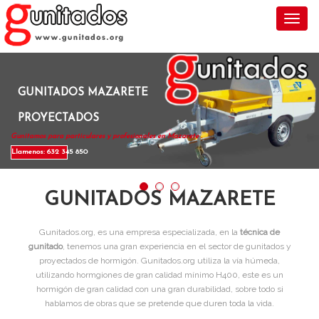
Toggl
GUNITADOS MAZARETE
PROYECTADOS
Gunitamos para particulares y profesionales en Mazarete .
Llamenos: 632 345 850
GUNITADOS MAZARETE
Gunitados.org, es una empresa especializada, en la
técnica de
gunitado
, tenemos una gran experiencia en el sector de gunitados y
proyectados de hormigón. Gunitados.org utiliza la vía húmeda,
utilizando hormgiones de gran calidad mínimo H400, este es un
hormigón de gran calidad con una gran durabilidad, sobre todo si
hablamos de obras que se pretende que duren toda la vida.