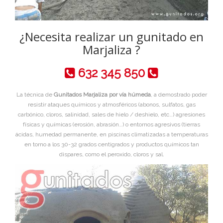
¿Necesita realizar un gunitado en
Marjaliza ?
632 345 850
La técnica de
Gunitados Marjaliza por vía húmeda
, a demostrado poder
resistir ataques químicos y atmosféricos (abonos, sulfatos, gas
carbónico, cloros, salinidad, sales de hielo / deshielo, etc…) agresiones
físicas y químicas (erosión, abrasión…) o entornos agresivos (tierras
ácidas, humedad permanente, en piscinas climatizadas a temperaturas
en torno a los 30-32 grados centigrados y productos químicos tan
dispares, como el peroxido, cloros y sal.