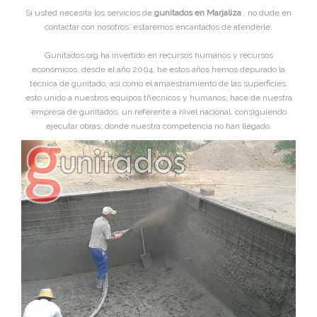
Si usted necesita los servicios de
gunitados en Marjaliza
, no dude en
contactar con nosotros, estaremos encantados de atenderle.
Gunitados.org ha invertido en recursos humanos y recursos
económicos, desde el año 2004, he estos años hemos depurado la
técnica de gunitado, asi como el amaestramiento de las superficies,
esto unido a nuestros equipos tñecnicos y humanos, hace de nuestra
empresa de gunitados, un referente a nivel nacional, consiguiendo
ejecutar obras, donde nuestra competencia no han llegado.