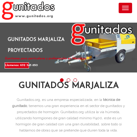
Toggl
GUNITADOS MARJALIZA
PROYECTADOS
Gunitamos para particulares y profesionales en Marjaliza .
Llamenos: 632 345 850
GUNITADOS MARJALIZA
Gunitados.org, es una empresa especializada, en la
técnica de
gunitado
, tenemos una gran experiencia en el sector de gunitados y
proyectados de hormigón. Gunitados.org utiliza la vía húmeda,
utilizando hormgiones de gran calidad mínimo H400, este es un
hormigón de gran calidad con una gran durabilidad, sobre todo si
hablamos de obras que se pretende que duren toda la vida.