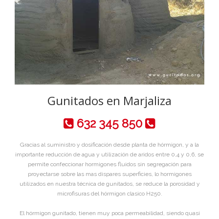
Gunitados en Marjaliza
632 345 850
Gracias al suministro y dosificación desde planta de hórmigon, y a la
importante reducción de agua y utilización de aridos entre 0,4 y 0,6, se
permite confeccionar hormigones fluidos sin segregación para
proyectarse sobre las mas dispares superficies, lo hormigones
utilizados en nuestra técnica de gunitados, se reduce la porosidad y
microfisuras del hórmigon clasico H250.
El hórmigon gunitado, tienen muy poca permeabilidad, siendo quasi