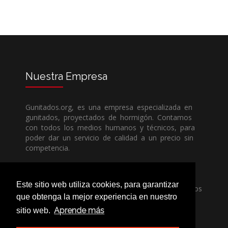
Nuestra
Empresa
Gunitados.org, es una empresa especializada en
gunitados, proyectados de hormigón. Contamos
con todos los medios humanos y técnicos, para
poder dar un servicio de calidad a un precio sin
competencia.
Si necesita una empresa de gunitados, no dude
Este sitio web utiliza cookies, para garantizar
en llamarnos, nuestros técnicos estran encantados
que obtenga la mejor experiencia en nuestro
de poder ayudarle, ya sea usted particular o
profesional.
Aprende más
sitio web.