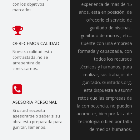
con los objetivos
experienca de mas de 15
marcados.
años, esta en posición, de
ofrecerle el servicio de
gunitado de piscinas,
gunitado de muros , etc...
OFRECEMOS CALIDAD
Cuente con una empresa
formada y capacitada, con
Nuestra calidad esta
contrastada, no se
todos los recursos
arrepentira de
técnicos y humanos, para
contratarnos.
realizar, sus trabajos de
gunitado. Gunitados.org,
esta dispuesta a asumir
retos que las empresas de
ASESORIA PERSONAL
la competencia, no pueden
Si usted necesita
acometer, bien por falta de
asesorarse o saber si su
tecnólogia o bien por falta
obra esta preparada para
gunitar, llamenos.
de medios humanos.