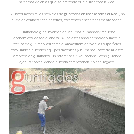
hablamos de obras que se pretende que duren toda la vida.
Si usted necesita los servicios de
gunitados en Manzanares el Real
, no
dude en contactar con nosotros, estaremos encantados de atenderle.
Gunitados.org ha invertido en recursos humanos y recursos
económicos, desde el año 2004, he estos años hemos depurado la
técnica de gunitado, asi como el amaestramiento de las superficies,
esto unido a nuestros equipos tñecnicos y humanos, hace de nuestra
empresa de gunitados, un referente a nivel nacional, consiguiendo
ejecutar obras, donde nuestra competencia no han llegado.