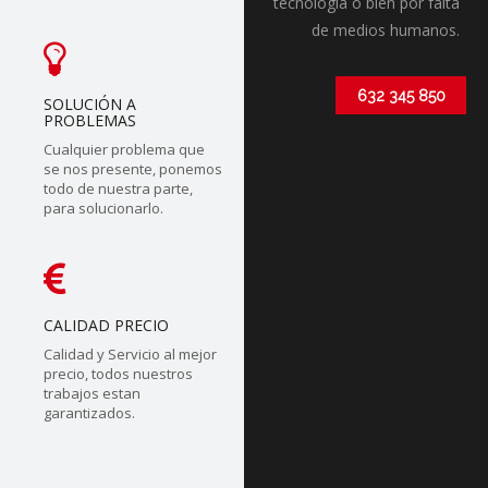
tecnólogia o bien por falta
de medios humanos.
632 345 850
SOLUCIÓN A
PROBLEMAS
Cualquier problema que
se nos presente, ponemos
todo de nuestra parte,
para solucionarlo.
CALIDAD PRECIO
Calidad y Servicio al mejor
precio, todos nuestros
trabajos estan
garantizados.