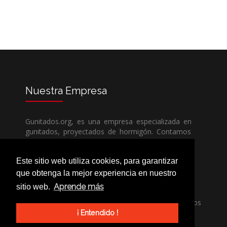
Nuestra
Empresa
Gunitados.org, es una empresa especializada en
gunitados, proyectados de hormigón. Contamos
con todos los medios humanos y técnicos, para
poder dar un servicio de calidad a un precio sin
Este sitio web utiliza cookies, para garantizar
competencia.
que obtenga la mejor experiencia en nuestro
Aprende más
sitio web.
Si necesita una empresa de gunitados, no dude
en llamarnos, nuestros técnicos estran encantados
de poder ayudarle, ya sea usted particular o
¡ Entendido !
profesional.