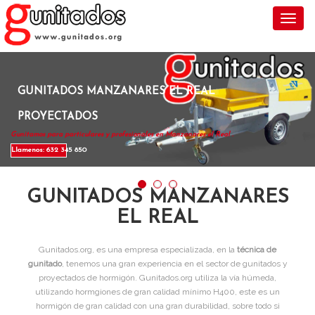
Toggl
GUNITADOS MANZANARES EL REAL
PROYECTADOS
Gunitamos para particulares y profesionales en Manzanares el Real .
Llamenos: 632 345 850
GUNITADOS MANZANARES
EL REAL
Gunitados.org, es una empresa especializada, en la
técnica de
gunitado
, tenemos una gran experiencia en el sector de gunitados y
proyectados de hormigón. Gunitados.org utiliza la vía húmeda,
utilizando hormgiones de gran calidad mínimo H400, este es un
hormigón de gran calidad con una gran durabilidad, sobre todo si