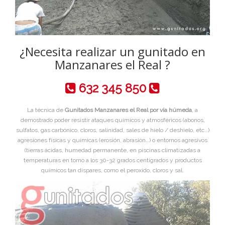
¿Necesita realizar un gunitado en
Manzanares el Real ?
632 345 850
La técnica de
Gunitados Manzanares el Real por vía húmeda
, a
demostrado poder resistir ataques químicos y atmosféricos (abonos,
sulfatos, gas carbónico, cloros, salinidad, sales de hielo / deshielo, etc…)
agresiones físicas y químicas (erosión, abrasión…) o entornos agresivos
(tierras ácidas, humedad permanente, en piscinas climatizadas a
temperaturas en torno a los 30-32 grados centigrados y productos
químicos tan dispares, como el peroxido, cloros y sal.