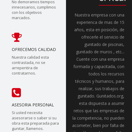
No demoramos tiempos
innecesarios, cumplimos
con los objetivos
Nuestra empresa con una
marcados.
experienca de mas de 15
años, esta en posición, de
ofrecerle el servicio de
gunitado de piscinas,
OFRECEMOS CALIDAD
gunitado de muros , etc...
Nuestra calidad esta
Cuente con una empresa
contrastada, no se
formada y capacitada, con
arrepentira de
contratarnos.
todos los recursos
técnicos y humanos, para
realizar, sus trabajos de
gunitado. Gunitados.org,
esta dispuesta a asumir
ASESORIA PERSONAL
retos que las empresas de
Si usted necesita
asesorarse o saber si su
la competencia, no pueden
obra esta preparada para
acometer, bien por falta de
gunitar, llamenos.