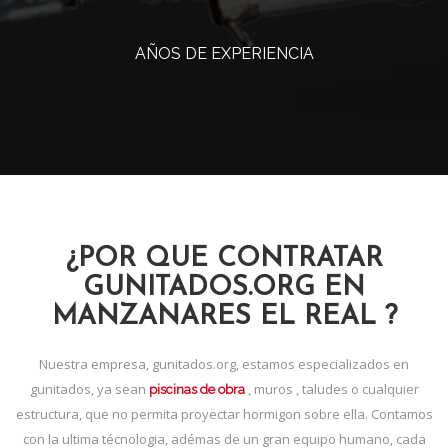
AÑOS DE EXPERIENCIA
¿POR QUE CONTRATAR
GUNITADOS.ORG EN
MANZANARES EL REAL ?
Nuestra empresa, gunitados.org, estamos especializados en
gunitados, ya sean
, muros , taludes o cualquier
piscinas de obra
estructura, que no permita proyectar hormigon sobre ella. Contamos
con la ultima técnologia, adémas de un gran equipo humano, cada