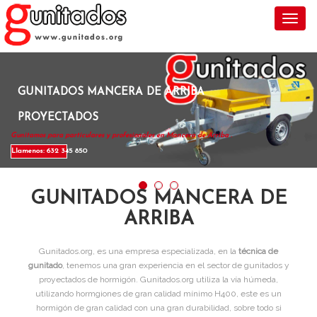
Toggl
GUNITADOS MANCERA DE ARRIBA
PROYECTADOS
Gunitamos para particulares y profesionales en Mancera de Arriba .
Llamenos: 632 345 850
GUNITADOS MANCERA DE
ARRIBA
Gunitados.org, es una empresa especializada, en la
técnica de
gunitado
, tenemos una gran experiencia en el sector de gunitados y
proyectados de hormigón. Gunitados.org utiliza la vía húmeda,
utilizando hormgiones de gran calidad mínimo H400, este es un
hormigón de gran calidad con una gran durabilidad, sobre todo si