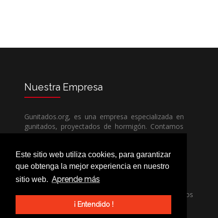
Nuestra
Empresa
Gunitados.org, es una empresa especializada en
gunitados, proyectados de hormigón. Contamos
con todos los medios humanos y técnicos, para
poder dar un servicio de calidad a un precio sin
Este sitio web utiliza cookies, para garantizar
competencia.
que obtenga la mejor experiencia en nuestro
Aprende más
sitio web.
Si necesita una empresa de gunitados, no dude
en llamarnos, nuestros técnicos estran encantados
de poder ayudarle, ya sea usted particular o
¡ Entendido !
profesional.