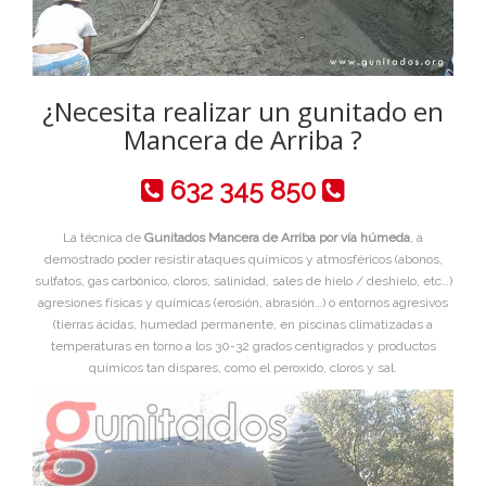
¿Necesita realizar un gunitado en
Mancera de Arriba ?
632 345 850
La técnica de
Gunitados Mancera de Arriba por vía húmeda
, a
demostrado poder resistir ataques químicos y atmosféricos (abonos,
sulfatos, gas carbónico, cloros, salinidad, sales de hielo / deshielo, etc…)
agresiones físicas y químicas (erosión, abrasión…) o entornos agresivos
(tierras ácidas, humedad permanente, en piscinas climatizadas a
temperaturas en torno a los 30-32 grados centigrados y productos
químicos tan dispares, como el peroxido, cloros y sal.