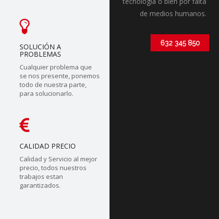
tecnólogia o bien por falta
de medios humanos.
632 345 850
SOLUCIÓN A
PROBLEMAS
Cualquier problema que
se nos presente, ponemos
todo de nuestra parte,
para solucionarlo.
CALIDAD PRECIO
Calidad y Servicio al mejor
precio, todos nuestros
trabajos estan
garantizados.