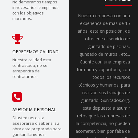
No demoramos tiempos
innecesarios, cumplimos
con los objetivos
Nuestra empresa con una
marcados.
experienca de mas de 15
años, esta en posición, de
ofrecerle el servicio de
gunitado de piscinas,
OFRECEMOS CALIDAD
gunitado de muros , etc...
Nuestra calidad esta
Cuente con una empresa
contrastada, no se
formada y capacitada, con
arrepentira de
contratarnos.
todos los recursos
técnicos y humanos, para
realizar, sus trabajos de
gunitado. Gunitados.org,
esta dispuesta a asumir
ASESORIA PERSONAL
retos que las empresas de
Si usted necesita
asesorarse o saber si su
la competencia, no pueden
obra esta preparada para
acometer, bien por falta de
gunitar, llamenos.