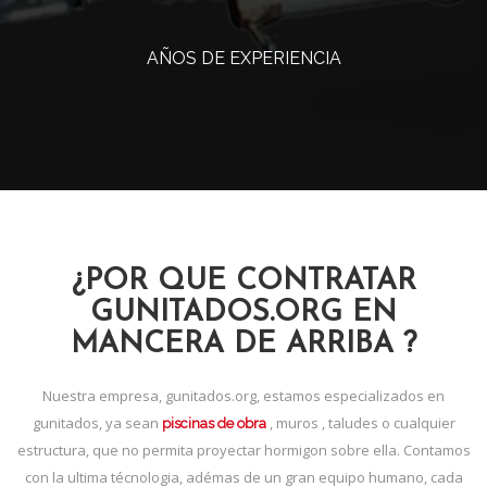
AÑOS DE EXPERIENCIA
¿POR QUE CONTRATAR
GUNITADOS.ORG EN
MANCERA DE ARRIBA ?
Nuestra empresa, gunitados.org, estamos especializados en
gunitados, ya sean
, muros , taludes o cualquier
piscinas de obra
estructura, que no permita proyectar hormigon sobre ella. Contamos
con la ultima técnologia, adémas de un gran equipo humano, cada