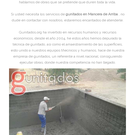
hablamos de obras que se pretende que duren toda la vida.
Si usted necesita los servicios de
gunitados en Mancera de Arriba
, no
dude en contactar con nosotros, estaremos encantados de atenderle.
Gunitados.org ha invertido en recursos humanos y recursos
económicos, desde el año 2004, he estos años hemos depurado la
técnica de gunitado, asi como el amaestramiento de las superficies,
esto unido a nuestros equipos tñecnicos y humanos, hace de nuestra
empresa de gunitados, un referente a nivel nacional, consiguiendo
ejecutar obras, donde nuestra competencia no han llegado.